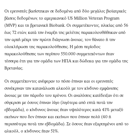
Οι ερευνητές βασίστηκαν σε δεδομένα από δύο μεγάλες βιοϊατρικές
βάσεις δεδομένων, το αμερικανικό US Million Veteran Program
(MVP) και τη βρετανική Biobank. Οι συμμετέχοντες, ηλικίας από 56
έως 72 ετών, κατά την έναρξη της μελέτης παρακολουθήθηκαν από
την αρχή μέχρι την πρώτη διάγνωση άνοιας, τον θάνατο ή την
ολοκλήρωση της παρακολούθησης. Η μέση περίοδος
παρακολούθησης των περίπου 550.000 συμμετεχόντων ήταν
τέσσερα έτη για την ομάδα των ΗΠΑ και δώδεκα για την ομάδα της
Βρετανίας.
Οι συμμετέχοντες ανέφεραν το πόσο έπιναν και οι ερευνητές
συνέκριναν την κατανάλωση αλκοόλ με τον κίνδυνο εμφάνισης
άνοιας με την πάροδο του χρόνου. Οι αναλύσεις κατέδειξαν ότι σε
σύγκριση με όσους έπιναν λίγο (λιγότερα από επτά ποτά την
εβδομάδα), ο κίνδυνος άνοιας ήταν υψηλότερος κατά 41% μεταξύ
εκείνων που δεν έπιναν και εκείνων που έπιναν πολύ (40 ή
περισσότερα ποτά την εβδομάδα). Σε όσους ήταν εξαρτημένοι από το
αλκοόλ, ο κίνδυνος ήταν 51%.