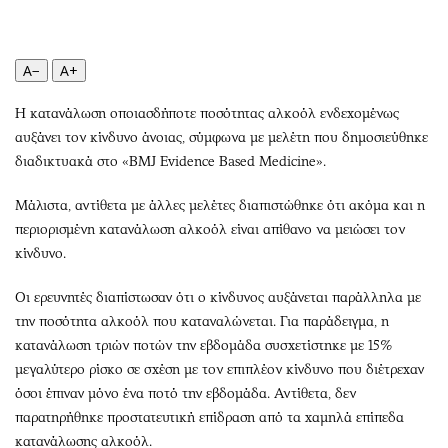
Περιβάλλον
Ταξίδια
Ελλάδα
Συνταγές
Κόσμος
Έξοδος
A−
A+
Παράξενα
Media
Η κατανάλωση οποιασδήποτε ποσότητας αλκοόλ ενδεχομένως
Πολιτισμός
Εκπομπές
αυξάνει τον κίνδυνο άνοιας, σύμφωνα με μελέτη που δημοσιεύθηκε
Σινεμά
Wine routes
διαδικτυακά στο «BMJ Evidence Based Medicine».
Θέατρο-Χορός
Podcasts
Μάλιστα, αντίθετα με άλλες μελέτες διαπιστώθηκε ότι ακόμα και η
Μουσική
Uncut
περιορισμένη κατανάλωση αλκοόλ είναι απίθανο να μειώσει τον
Εικαστικά
Προσφορές
κίνδυνο.
Βιβλίο
Προσωπικότητες στην ''Κ''
Χειρόγραφα
Επιστολές
Οι ερευνητές διαπίστωσαν ότι ο κίνδυνος αυξάνεται παράλληλα με
την ποσότητα αλκοόλ που καταναλώνεται. Για παράδειγμα, η
κατανάλωση τριών ποτών την εβδομάδα συσχετίστηκε με 15%
μεγαλύτερο ρίσκο σε σχέση με τον επιπλέον κίνδυνο που διέτρεχαν
όσοι έπιναν μόνο ένα ποτό την εβδομάδα. Αντίθετα, δεν
παρατηρήθηκε προστατευτική επίδραση από τα χαμηλά επίπεδα
κατανάλωσης αλκοόλ.