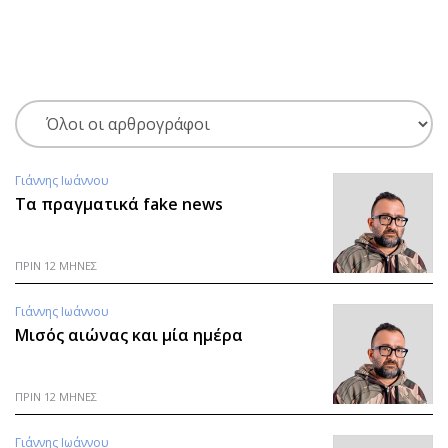
ΕΓΓΡΑΦΗ
ΕΙΣΟΔΟΣ
ΚΑΤΗΓΟΡΙΕΣ
ΣΥΝΔΕΣΗ
Γιάννης Ιωάννου
Τα πραγματικά fake news
Κύπρος
Απόψεις
Παιδεία
Αρθρογραφία
Υγεία
The Hill
ΠΡΙΝ 12 ΜΗΝΕΣ
Πολιτική
Υγεία
Γιάννης Ιωάννου
Βουλευτικές 2026
Αγγελίες
Μισός αιώνας και μία ημέρα
Εκλογές 2024
Ενοικιάζονται
Προεδρικές 2023
Πωλούνται
ΠΡΙΝ 12 ΜΗΝΕΣ
Δημοσκοπήσεις
Ζητούν εργασία
Διπλωματία
Θέσεις εργασίας
Γιάννης Ιωάννου