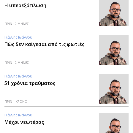
Η υπερεξάπλωση
Αθλητισμός
Geek
Κύπρος
Νέα
Ελλάδα
Κινητά-tablets
ΠΡΙΝ 12 ΜΗΝΕΣ
Διεθνή
Social
Γιάννης Ιωάννου
Κληρώσεις Allwyn
Αυτοκίνηση
Πώς δεν καίγεσαι από τις φωτιές
Οικονομική
Αφιερώματα
Οικονομία
Πολιτική
ΠΡΙΝ 12 ΜΗΝΕΣ
Real Estate
Οικονομία
Επιχειρήσεις
Γενικά
Γιάννης Ιωάννου
51 χρόνια τραύματος
Αγορές
Αναδρομές
Money Review
Πρόσωπα
AstroBank Properties
Περιβάλλον
ΠΡΙΝ 1 ΧΡΟΝΟ
Trends
Good Life
Γιάννης Ιωάννου
Ενέργεια
Γυναίκα
Μέχρι νεωτέρας
Ναυτιλία
Showbiz