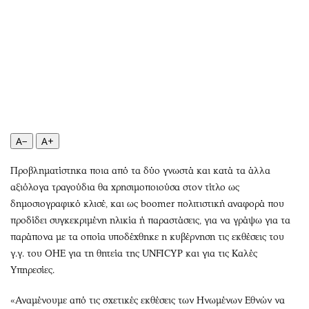
Αθλητισμός
Geek
Κύπρος
Νέα
Ελλάδα
Κινητά-tablets
Διεθνή
Social
Κληρώσεις Allwyn
Αυτοκίνηση
Οικονομική
Αφιερώματα
Οικονομία
Πολιτική
A−
A+
Real Estate
Οικονομία
Προβληματίστηκα ποια από τα δύο γνωστά και κατά τα άλλα
Επιχειρήσεις
Γενικά
αξιόλογα τραγούδια θα χρησιμοποιούσα στον τίτλο ως
Αγορές
Αναδρομές
δημοσιογραφικό κλισέ, και ως boomer πολιτιστική αναφορά που
Money Review
Πρόσωπα
προδίδει συγκεκριμένη ηλικία ή παραστάσεις, για να γράψω για τα
AstroBank Properties
Περιβάλλον
παράπονα με τα οποία υποδέχθηκε η κυβέρνηση τις εκθέσεις του
Trends
Good Life
γ.γ. του ΟΗΕ για τη θητεία της UNFICYP και για τις Καλές
Υπηρεσίες.
Ενέργεια
Γυναίκα
Ναυτιλία
Showbiz
«Αναμένουμε από τις σχετικές εκθέσεις των Ηνωμένων Εθνών να