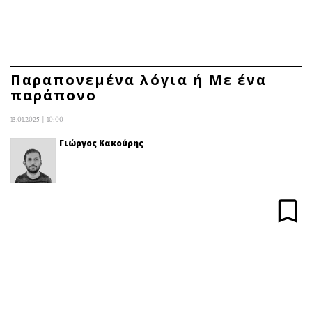
ΕΓΓΡΑΦΗ
ΕΙΣΟΔΟΣ
Παραπονεμένα λόγια ή Με ένα
παράπονο
ΚΑΤΗΓΟΡΙΕΣ
ΣΥΝΔΕΣΗ
13.01.2025 | 10:00
Κύπρος
Απόψεις
Γιώργος Κακούρης
Παιδεία
Αρθρογραφία
Υγεία
The Hill
Πολιτική
Υγεία
Βουλευτικές 2026
Αγγελίες
Εκλογές 2024
Ενοικιάζονται
Προεδρικές 2023
Πωλούνται
Δημοσκοπήσεις
Ζητούν εργασία
Διπλωματία
Θέσεις εργασίας