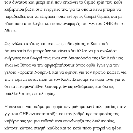
του δυνατού και μέχρι εκεί που σηκώνει το θεμιτό spin που κάθε
κυβέρνηση βάζει στις ενέργειές της, για τα όποια κενά μπορεί να
παραδεχθεί, και να εξηγήσει ποιες ενέργειες θεωρεί θεμιτές και με
βάση ποια αιτιολογία, και ποιες αναφορές του γ.γ. του ΟΗΕ θεωρεί
άδικες.
Ως ενήλικο κράτος, και όχι ως ψευδοκράτος, η Κυπριακή
Δημοκρατία θα μπορούσε να κάνει κάτι άλλο: να μη σχολιάσει
ενέργειες που θεωρεί πως είναι στη δικαιοδοσία της (δουλειά μας
είναι ως Τύπος να την αμφισβητήσουμε όπως ορθά έγινε για τον
γελοίο «φράκτη Νουρή»), και να αφήσει για τον πρωινό καφέ ή για
την επόμενη συνάντηση με τον Κόλιν Στιούαρτ τα παράπονα για το
ότι τα Ηνωμένα Έθνη λειτουργούν ως ενδιάμεσος και όχι ως
υπάλληλοι της ε/κ πλευράς.
Η συνέχιση για ακόμα μια φορά των μαθημάτων διπλωματίας στον
γ.γ. του ΟΗΕ αντικατοπτρίζει και τον βαθμό προετοιμασίας της
κυβέρνησης για μια ενδεχόμενη επανέναρξη της διαδικασίας,
κάποτε, κάποια στιγμή, καθώς και το κατά πόσο μπορεί να φέρει