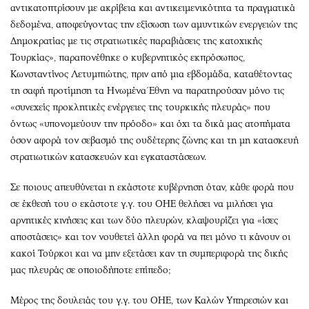
Περιβάλλον
Ταξίδια
αντικατοπτρίσουν με ακρίβεια και αντικειμενικότητα τα πραγματικά
Ελλάδα
Συνταγές
δεδομένα, αποφεύγοντας την εξίσωση των αμυντικών ενεργειών της
Δημοκρατίας με τις στρατιωτικές παραβιάσεις της κατοχικής
Κόσμος
Έξοδος
Τουρκίας», παραπονέθηκε ο κυβερνητικός εκπρόσωπος,
Παράξενα
Media
Κωνσταντίνος Λετυμπιώτης, πριν από μια εβδομάδα, καταθέτοντας
Πολιτισμός
Εκπομπές
τη σαφή προτίμηση τα Ηνωμένα Έθνη να παρατηρούσαν μόνο τις
Σινεμά
Wine routes
«συνεχείς προκλητικές ενέργειες της τουρκικής πλευράς» που
Θέατρο-Χορός
Podcasts
όντως «υπονομεύουν την πρόοδο» και όχι τα δικά μας ατοπήματα
όσον αφορά τον σεβασμό της ουδέτερης ζώνης και τη μη κατασκευή
Μουσική
Uncut
στρατιωτικών κατασκευών και εγκαταστάσεων.
Εικαστικά
Προσφορές
Βιβλίο
Προσωπικότητες στην ''Κ''
Σε ποιους απευθύνεται η εκάστοτε κυβέρνηση όταν, κάθε φορά που
Χειρόγραφα
Επιστολές
σε έκθεσή του ο εκάστοτε γ.γ. του ΟΗΕ θελήσει να μιλήσει για
αρνητικές κινήσεις και των δύο πλευρών, κλαψουρίζει για «ίσες
αποστάσεις» και τον νουθετεί άλλη φορά να πει μόνο τι κάνουν οι
κακοί Τούρκοι και να μην εξετάσει καν τη συμπεριφορά της δικής
μας πλευράς σε οποιοδήποτε επίπεδο;
Μέρος της δουλειάς του γ.γ. του ΟΗΕ, των Καλών Υπηρεσιών και