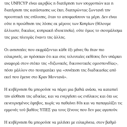
της UNFICYP είναι ακριβώς η διατήρηση των ισορροπιών και η
διατήρηση της κατάστασης ως έχει, διατηρώντας ζωντανή την
προοπτική της επίλυσης, όταν το αποφασίσουν τα μέρη. Δεν είναι
ούτε η προώθηση της λύσης εκ μέρους των Κυπρίων (θέλουμε
άλλωστε, δικαίως, κυπριακή ιδιοκτησία), ούτε όμως το σιουμάλισμα
της μιας πλευράς έναντι της άλλης.
Οι ανησυχίες που εκφράζονται κάθε έξι μήνες θα ήταν πιο
ειλικρινείς, αν πρόσεχαν ότι και στις τελευταίες εκθέσεις δεν υπάρχει
αναφορά στον στόχο της «διζωνικής, δικοινοτικής ομοσπονδίας»,
πόσο μάλλον στο ποιηματάκι για «συνέχιση της διαδικασίας από
εκεί που έμεινε στο Κραν Μοντανά».
Η κυβέρνηση θα μπορούσε να πάρει μια βαθιά ανάσα, να καταπιεί
την αίσθηση της αδικίας, και να ενεργήσει ως ενήλικος και όχι ως
εκνευρισμένος έφηβος, χωρίς να παθαίνει 80s και να παπαγαλίζει τις
εμμονές τού βαθέος ΥΠΕΞ για τους ξένους που δεν μας αγαπούν.
Η κυβέρνηση θα μπορούσε να μιλήσει με ειλικρίνεια, στον βαθμό