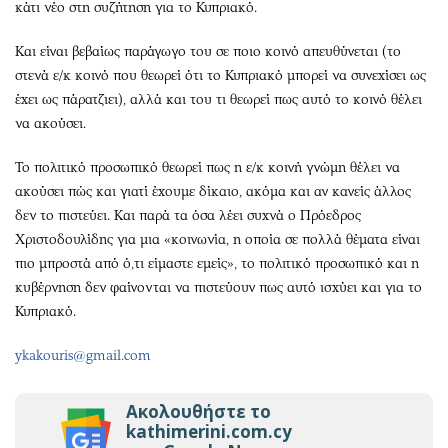
κάτι νέο στη συζήτηση για το Κυπριακό.
Και είναι βεβαίως παράγωγο του σε ποιο κοινό απευθύνεται (το
στενά ε/κ κοινό που θεωρεί ότι το Κυπριακό μπορεί να συνεχίσει ως
έχει ως πάρατζιει), αλλά και του τι θεωρεί πως αυτό το κοινό θέλει
να ακούσει.
Το πολιτικό προσωπικό θεωρεί πως η ε/κ κοινή γνώμη θέλει να
ακούσει πώς και γιατί έχουμε δίκαιο, ακόμα και αν κανείς άλλος
δεν το πιστεύει. Και παρά τα όσα λέει συχνά ο Πρόεδρος
Χριστοδουλίδης για μια «κοινωνία, η οποία σε πολλά θέματα είναι
πιο μπροστά από ό,τι είμαστε εμείς», το πολιτικό προσωπικό και η
κυβέρνηση δεν φαίνονται να πιστεύουν πως αυτό ισχύει και για το
Κυπριακό.
ykakouris@gmail.com
Ακολουθήστε το
kathimerini.com.cy