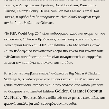
με τους ποδοσφαιρικούς θρύλους David Beckham, Ronaldinho
Gaúcho, Thierry Henry, Heung-Min Son και Lamine Yamal. Και
φυσικά, η ομάδα δεν θα μπορούσε να είναι ολοκληρωμένη χωρίς
τον δικό μας θρύλο, τον Grimace.
«Το FIFA World Cup 26™ είναι ποδόσφαιρο, χαρά και άνθρωποι που
ενώνονται», δήλωσε ο Βραζιλιάνος σούπερ σταρ και νικητής του
Παγκοσμίου Κυπέλλου 2002, Ronaldinho. «Τα McDonald’s, όπως
και το ποδόσφαιρο φέρνουν τον κόσμο πιο κοντά και κάνουν τους
ανθρώπους χαρούμενους, οπότε είναι συναρπαστικό να συμμετέχω
σε αυτή την καμπάνια που ενώνει και τα δύο».
Το γεύμα περιλαμβάνει επιλογή ανάμεσα σε Big Mac ή 9 Chicken
McNuggets, συνοδευόμενα από τη συλλεκτική Big Mac Sauce σε
χρυσή συσκευασία, ενώ για ακόμα περισσότερη απόλαυση μπορείτε
Golden
Caramel
Coconut
να δοκιμάσετε το Limited Edition
McFlurry
. ’Eνα κρεμώδες vanilla soft serve με σως καραμέλας και
τραγανή επικάλυψη από καβουρδισμένη καρύδα.