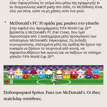
όταν παραγγέλνεις το γεύμα σου μέσω της εφαρμογής! Κι
αν διοργανώνεις watch party στο σπίτι, το McDelivery είναι
εδώ για σένα, ώστε να μη χάσεις ούτε ένα γκολ.
McDonald
’
s
FC
: Η ομάδα μας μπαίνει στο γήπεδο
Στην καρδιά του προγράμματος FIFA World Cup 26™
βρίσκεται η McDonald’s FC (Fan Crew), που τιμά
περισσότερα από 2 εκατομμύρια μέλη προσωπικού των
εστιατορίων McDonald’s παγκοσμίως. Ως ένδειξη
ευγνωμοσύνης, επιλεγμένα μέλη της ομάδας θα έχουν την
ευκαιρία να ζήσουν το τουρνουά από κοντά, να
παρακολουθήσουν live αγώνες και να παίξουν σε επίσημο
γήπεδο FIFA World Cup 26™.
Ποδοσφαιρικοί θρύλοι.
Fans
των
McDonald
’
s
. Οι ίδιες
matchday
συνήθειες
.