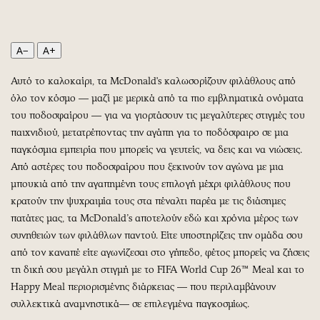
Περιβάλλον
Ταξίδια
Ελλάδα
Συνταγές
Κόσμος
Έξοδος
A−
A+
Παράξενα
Media
Αυτό το καλοκαίρι, τα McDonald's καλωσορίζουν φιλάθλους από
Πολιτισμός
Εκπομπές
όλο τον κόσμο — μαζί με μερικά από τα πιο εμβληματικά ονόματα
Σινεμά
Wine routes
του ποδοσφαίρου — για να γιορτάσουν τις μεγαλύτερες στιγμές του
Θέατρο-Χορός
Podcasts
παιχνιδιού, μετατρέποντας την αγάπη για το ποδόσφαιρο σε μια
Μουσική
Uncut
παγκόσμια εμπειρία που μπορείς να γευτείς, να δεις και να νιώσεις.
Από αστέρες του ποδοσφαίρου που ξεκινούν τον αγώνα με μια
Εικαστικά
Προσφορές
μπουκιά από την αγαπημένη τους επιλογή μέχρι φιλάθλους που
Βιβλίο
Προσωπικότητες στην ''Κ''
κρατούν την ψυχραιμία τους στα πέναλτι παρέα με τις διάσημες
Χειρόγραφα
Επιστολές
πατάτες μας, τα McDonald’s αποτελούν εδώ και χρόνια μέρος των
συνηθειών των φιλάθλων παντού. Είτε υποστηρίζεις την ομάδα σου
από τον καναπέ είτε αγωνίζεσαι στο γήπεδο, φέτος μπορείς να ζήσεις
τη δική σου μεγάλη στιγμή με το FIFA World Cup 26™ Meal και το
Happy Meal περιορισμένης διάρκειας — που περιλαμβάνουν
συλλεκτικά αναμνηστικά— σε επιλεγμένα παγκοσμίως.