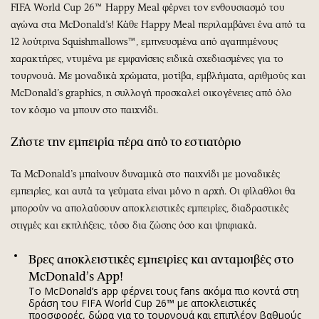
FIFA World Cup 26™ Happy Meal φέρνει τον ενθουσιασμό του
αγώνα στα McDonald’s! Κάθε Happy Meal περιλαμβάνει ένα από τα
12 λούτρινα Squishmallows™, εμπνευσμένα από αγαπημένους
χαρακτήρες, ντυμένα με εμφανίσεις ειδικά σχεδιασμένες για το
τουρνουά. Με μοναδικά χρώματα, μοτίβα, εμβλήματα, αριθμούς και
McDonald’s graphics, η συλλογή προσκαλεί οικογένειες από όλο
τον κόσμο να μπουν στο παιχνίδι.
Ζήστε την εμπειρία πέρα από το εστιατόριο
Τα McDonald’s μπαίνουν δυναμικά στο παιχνίδι με μοναδικές
εμπειρίες, και αυτά τα γεύματα είναι μόνο η αρχή. Οι φίλαθλοι θα
μπορούν να απολαύσουν αποκλειστικές εμπειρίες, διαδραστικές
στιγμές και εκπλήξεις, τόσο δια ζώσης όσο και ψηφιακά.
Βρες
αποκλειστικές εμπειρίες και ανταμοιβές στο
McDonald
’
s
App
!
Το McDonald’s app φέρνει τους fans ακόμα πιο κοντά στη
δράση του FIFA World Cup 26™ με αποκλειστικές
προσφορές, δώρα για το τουρνουά και επιπλέον βαθμούς