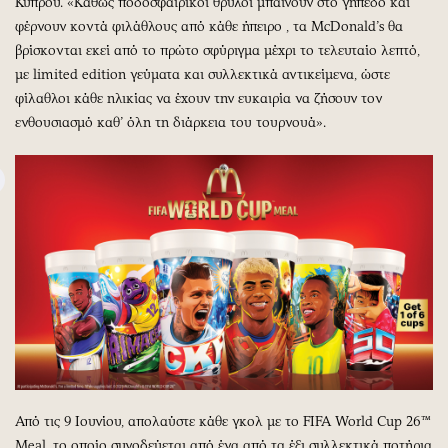
Κύπρου. «Καθώς ποδοσφαιρικοί θρύλοι μπαίνουν στο γήπεδο και
φέρνουν κοντά φιλάθλους από κάθε ήπειρο , τα McDonald’s θα
βρίσκονται εκεί από το πρώτο σφύριγμα μέχρι το τελευταίο λεπτό,
με limited edition γεύματα και συλλεκτικά αντικείμενα, ώστε
φίλαθλοι κάθε ηλικίας να έχουν την ευκαιρία να ζήσουν τον
ενθουσιασμό καθ’ όλη τη διάρκεια του τουρνουά».
Από τις 9 Ιουνίου, απολαύστε κάθε γκολ με το FIFA World Cup 26™
Meal, το οποίο συνοδεύεται από ένα από τα έξι συλλεκτικά ποτήρια