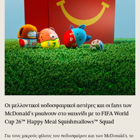
Οι μελλοντικοί ποδοσφαιρικοί αστέρες και οι
fans
των
McDonald
’
s
μπαίνουν στο παιχνίδι με το
FIFA
World
Cup
26™
Happy
Meal
Squishmallows
™
Squad
Για τους μικρούς φίλους του ποδοσφαίρου και των McDonald’s, το