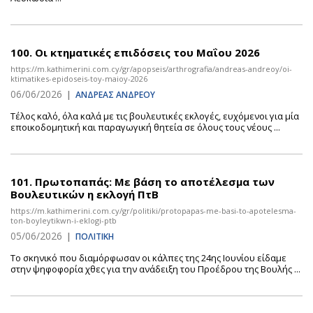
100.
Οι κτηματικές επιδόσεις του Μαΐου 2026
https://m.kathimerini.com.cy/gr/apopseis/arthrografia/andreas-andreoy/oi-
ktimatikes-epidoseis-toy-maioy-2026
06/06/2026
|
ΑΝΔΡΕΑΣ ΑΝΔΡΕΟΥ
Τέλος καλό, όλα καλά με τις βουλευτικές εκλογές, ευχόμενοι για μία
εποικοδομητική και παραγωγική θητεία σε όλους τους νέους ...
101.
Πρωτοπαπάς: Με βάση το αποτέλεσμα των
Βουλευτικών η εκλογή ΠτΒ
https://m.kathimerini.com.cy/gr/politiki/protopapas-me-basi-to-apotelesma-
ton-boyleytikwn-i-eklogi-ptb
05/06/2026
|
ΠΟΛΙΤΙΚΗ
Το σκηνικό που διαμόρφωσαν οι κάλπες της 24ης Ιουνίου είδαμε
στην ψηφοφορία χθες για την ανάδειξη του Προέδρου της Βουλής ...