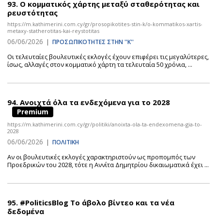
93.
Ο κομματικός χάρτης μεταξύ σταθερότητας και
ρευστότητας
https://m.kathimerini.com.cy/gr/prosopikotites-stin-k/o-kommatikos-xartis-
metaxy-statherotitas-kai-reystotitas
06/06/2026
|
ΠΡΟΣΩΠΙΚΟΤΗΤΕΣ ΣΤΗΝ ''Κ''
Οι τελευταίες βουλευτικές εκλογές έχουν επιφέρει τις μεγαλύτερες,
ίσως, αλλαγές στον κομματικό χάρτη τα τελευταία 50 χρόνια, ...
94.
Ανοιχτά όλα τα ενδεχόμενα για το 2028
Premium
https://m.kathimerini.com.cy/gr/politiki/anoixta-ola-ta-endexomena-gia-to-
2028
06/06/2026
|
ΠΟΛΙΤΙΚΗ
Αν οι βουλευτικές εκλογές χαρακτηριστούν ως προπομπός των
Προεδρικών του 2028, τότε η Αννίτα Δημητρίου δικαιωματικά έχει ...
95.
#PoliticsBlog Το άβολο βίντεο και τα νέα
δεδομένα