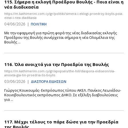
115.
Σήμερα η εκλογή Προέδρου Βουλής - Ποια είναι η
νέα διαδικασία
https://m.kathimerini.com.cy/gr/politiki/simera-i-eklogi-proedroy-boylis-poia-
einai-i-nea-diadikasia
04/06/2026
|
ΠΟΛΙΤΙΚΗ
Με την εφαρμογή για πρώτη φορά της νέας διαδικασίας εκλογής
Προέδρου της Βουλής συνέρχεται σήμερα η νέα Ολομέλεια της
Βουλής ...
116.
Όλα ανοιχτά για την Προεδρία της Βουλής
https://m.kathimerini.com.cy/gr/apopseis/the-hill/diaspora-eidiseon/ola-
anoixta-gia-tin-proedria-tis-boylis
03/06/2026
|
ΔΙΑΣΠΟΡΑ ΕΙΔΗΣΕΩΝ
Γιώργος Κουκουμάς- Εκπρόσωπος τύπου ΑΚΕΛ. Πανίκος Λεωνίδου-
Κοινοβουλευτικός εκπρόσωπος ΔΗΚΟ. Σε εξέλιξη διαβουλεύσεις
για ...
117.
Μέχρι τέλους το πάρε δώσε για την Προεδρία
της Βουλής