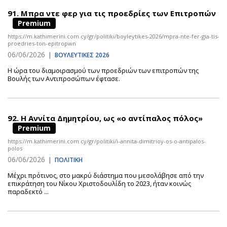
91.
Μπρα ντε φερ για τις προεδρίες των Επιτροπών
Premium
https://m.kathimerini.com.cy/gr/politiki/boyleytikes-2026/mpra-nte-fer-gia-tis-
proedries-ton-epitropwn
06/06/2026
|
ΒΟΥΛΕΥΤΙΚΕΣ 2026
Η ώρα του διαμοιρασμού των προεδριών των επιτροπών της
Βουλής των Αντιπροσώπων έφτασε.
92.
Η Αννίτα Δημητρίου, ως «ο αντίπαλος πόλος»
Premium
https://m.kathimerini.com.cy/gr/politiki/i-annita-dimitrioy-os-o-antipalos-
polos
06/06/2026
|
ΠΟΛΙΤΙΚΗ
Μέχρι πρότινος, στο μακρύ διάστημα που μεσολάβησε από την
επικράτηση του Νίκου Χριστοδουλίδη το 2023, ήταν κοινώς
παραδεκτό ...