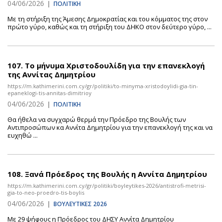
04/06/2026
|
ΠΟΛΙΤΙΚΗ
Με τη στήριξη της Άμεσης Δημοκρατίας και του κόμματος της στον
πρώτο γύρο, καθώς και τη στήριξη του ΔΗΚΟ στον δεύτερο γύρο, ...
107.
Το μήνυμα Χριστοδουλίδη για την επανεκλογή
της Αννίτας Δημητρίου
https://m.kathimerini.com.cy/gr/politiki/to-minyma-xristodoylidi-gia-tin-
epaneklogi-tis-annitas-dimitrioy
04/06/2026
|
ΠΟΛΙΤΙΚΗ
Θα ήθελα να συγχαρώ θερμά την Πρόεδρο της Βουλής των
Αντιπροσώπων κα Αννίτα Δημητρίου για την επανεκλογή της και να
ευχηθώ ...
108.
Ξανά Πρόεδρος της Βουλής η Αννίτα Δημητρίου
https://m.kathimerini.com.cy/gr/politiki/boyleytikes-2026/antistrofi-metrisi-
gia-to-neo-proedro-tis-boylis
04/06/2026
|
ΒΟΥΛΕΥΤΙΚΕΣ 2026
Με 29 ψήφους η Πρόεδρος του ΔΗΣΥ Αννίτα Δημητρίου