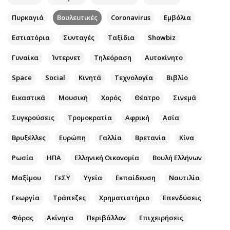
Αθλητισμός
Geek
Πυρκαγιά
Βουλευτικές
Coronavirus
Εμβόλια
Κύπρος
Νέα
Εστιατόρια
Συνταγές
Ταξίδια
Showbiz
Ελλάδα
Κινητά-tablets
Διεθνή
Social
Γυναίκα
Ίντερνετ
Τηλεόραση
Αυτοκίνητο
Κληρώσεις Allwyn
Αυτοκίνηση
Space
Social
Κινητά
Τεχνολογία
Βιβλίο
Οικονομική
Αφιερώματα
Εικαστικά
Μουσική
Χορός
Θέατρο
Σινεμά
Οικονομία
Πολιτική
Real Estate
Οικονομία
Συγκρούσεις
Τρομοκρατία
Αφρική
Ασία
Επιχειρήσεις
Γενικά
Βρυξέλλες
Ευρώπη
Γαλλία
Βρετανία
Κίνα
Αγορές
Αναδρομές
Ρωσία
ΗΠΑ
Ελληνική Οικονομία
Βουλή Ελλήνων
Money Review
Πρόσωπα
AstroBank Properties
Περιβάλλον
Μαξίμου
ΓεΣΥ
Υγεία
Εκπαίδευση
Ναυτιλία
Trends
Good Life
Γεωργία
Τράπεζες
Χρηματιστήριο
Επενδύσεις
Ενέργεια
Γυναίκα
Φόρος
Ναυτιλία
Ακίνητα
Περιβάλλον
Showbiz
Επιχειρήσεις