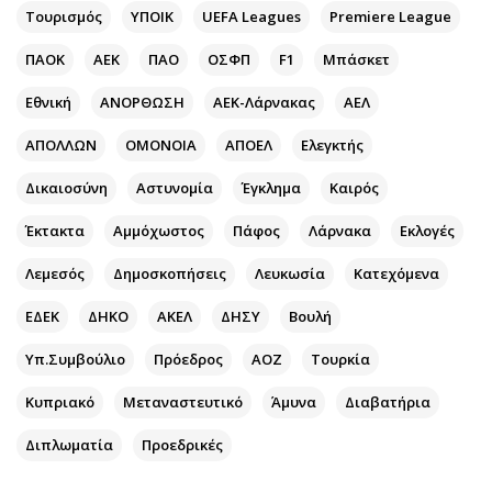
Περιβάλλον
Ταξίδια
Τουρισμός
ΥΠΟΙΚ
UEFA Leagues
Premiere League
Ελλάδα
Συνταγές
ΠΑΟΚ
ΑΕΚ
ΠΑΟ
ΟΣΦΠ
F1
Μπάσκετ
Κόσμος
Έξοδος
Παράξενα
Media
Εθνική
ΑΝΟΡΘΩΣΗ
ΑΕΚ-Λάρνακας
ΑΕΛ
Πολιτισμός
Εκπομπές
ΑΠΟΛΛΩΝ
ΟΜΟΝΟΙΑ
ΑΠΟΕΛ
Ελεγκτής
Σινεμά
Wine routes
Δικαιοσύνη
Αστυνομία
Έγκλημα
Καιρός
Θέατρο-Χορός
Podcasts
Μουσική
Uncut
Έκτακτα
Αμμόχωστος
Πάφος
Λάρνακα
Εκλογές
Εικαστικά
Προσφορές
Λεμεσός
Δημοσκοπήσεις
Λευκωσία
Κατεχόμενα
Βιβλίο
Προσωπικότητες στην ''Κ''
ΕΔΕΚ
ΔΗΚΟ
ΑΚΕΛ
ΔΗΣΥ
Βουλή
Χειρόγραφα
Επιστολές
Υπ.Συμβούλιο
Πρόεδρος
ΑΟΖ
Τουρκία
Κυπριακό
Μεταναστευτικό
Άμυνα
Διαβατήρια
Διπλωματία
Προεδρικές