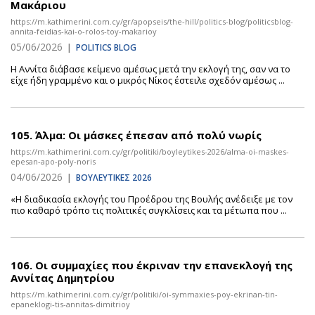
Μακάριου
https://m.kathimerini.com.cy/gr/apopseis/the-hill/politics-blog/politicsblog-
annita-feidias-kai-o-rolos-toy-makarioy
05/06/2026
|
POLITICS BLOG
Η Αννίτα διάβασε κείμενο αμέσως μετά την εκλογή της, σαν να το
είχε ήδη γραμμένο και ο μικρός Νίκος έστειλε σχεδόν αμέσως ...
105.
Άλμα: Οι μάσκες έπεσαν από πολύ νωρίς
https://m.kathimerini.com.cy/gr/politiki/boyleytikes-2026/alma-oi-maskes-
epesan-apo-poly-noris
04/06/2026
|
ΒΟΥΛΕΥΤΙΚΕΣ 2026
«Η διαδικασία εκλογής του Προέδρου της Βουλής ανέδειξε με τον
πιο καθαρό τρόπο τις πολιτικές συγκλίσεις και τα μέτωπα που ...
106.
Οι συμμαχίες που έκριναν την επανεκλογή της
Αννίτας Δημητρίου
https://m.kathimerini.com.cy/gr/politiki/oi-symmaxies-poy-ekrinan-tin-
epaneklogi-tis-annitas-dimitrioy