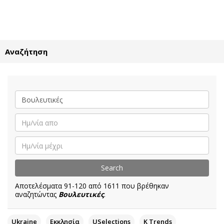
ΕΓΓΡΑΦΗ
ΕΙΣΟΔΟΣ
Αναζήτηση
ΚΑΤΗΓΟΡΙΕΣ
ΣΥΝΔΕΣΗ
Κύπρος
Απόψεις
Παιδεία
Αρθρογραφία
Υγεία
The Hill
Πολιτική
Υγεία
Βουλευτικές 2026
Αγγελίες
Εκλογές 2024
Ενοικιάζονται
Αποτελέσματα 91-120 από 1611 που βρέθηκαν
Προεδρικές 2023
Πωλούνται
αναζητώντας
Βουλευτικές
.
Δημοσκοπήσεις
Ζητούν εργασία
Διπλωματία
Θέσεις εργασίας
Ukraine
Εκκλησία
USelections
K Τrends