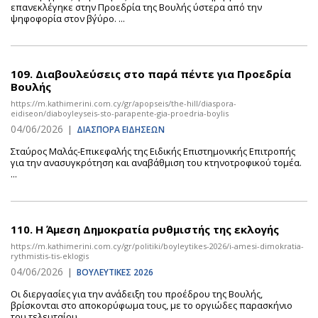
επανεκλέγηκε στην Προεδρία της Βουλής ύστερα από την
ψηφοφορία στον β΄γύρο. ...
109.
Διαβουλεύσεις στο παρά πέντε για Προεδρία
Βουλής
https://m.kathimerini.com.cy/gr/apopseis/the-hill/diaspora-
eidiseon/diaboyleyseis-sto-parapente-gia-proedria-boylis
04/06/2026
|
ΔΙΑΣΠΟΡΑ ΕΙΔΗΣΕΩΝ
Σταύρος Μαλάς-Επικεφαλής της Ειδικής Επιστημονικής Επιτροπής
για την ανασυγκρότηση και αναβάθμιση του κτηνοτροφικού τομέα.
...
110.
Η Άμεση Δημοκρατία ρυθμιστής της εκλογής
https://m.kathimerini.com.cy/gr/politiki/boyleytikes-2026/i-amesi-dimokratia-
rythmistis-tis-eklogis
04/06/2026
|
ΒΟΥΛΕΥΤΙΚΕΣ 2026
Οι διεργασίες για την ανάδειξη του προέδρου της Βουλής,
βρίσκονται στο αποκορύφωμα τους, με το οργιώδες παρασκήνιο
του τελευταίου ...