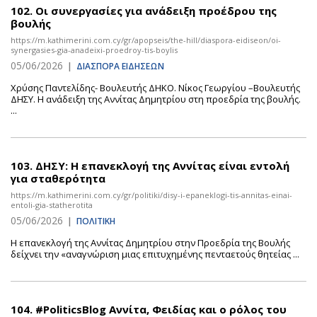
102.
Οι συνεργασίες για ανάδειξη προέδρου της
βουλής
https://m.kathimerini.com.cy/gr/apopseis/the-hill/diaspora-eidiseon/oi-
synergasies-gia-anadeixi-proedroy-tis-boylis
05/06/2026
|
ΔΙΑΣΠΟΡΑ ΕΙΔΗΣΕΩΝ
Χρύσης Παντελίδης- Βουλευτής ΔΗΚΟ. Νίκος Γεωργίου –Βουλευτής
ΔΗΣΥ. Η ανάδειξη της Αννίτας Δημητρίου στη προεδρία της βουλής.
...
103.
ΔΗΣΥ: Η επανεκλογή της Αννίτας είναι εντολή
για σταθερότητα
https://m.kathimerini.com.cy/gr/politiki/disy-i-epaneklogi-tis-annitas-einai-
entoli-gia-statherotita
05/06/2026
|
ΠΟΛΙΤΙΚΗ
Η επανεκλογή της Αννίτας Δημητρίου στην Προεδρία της Βουλής
δείχνει την «αναγνώριση μιας επιτυχημένης πενταετούς θητείας ...
104.
#PoliticsBlog Αννίτα, Φειδίας και ο ρόλος του