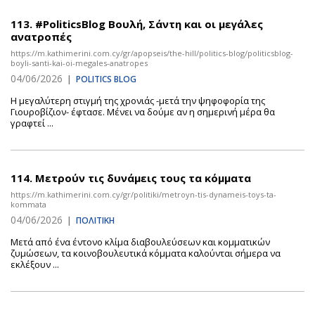
113.
#PoliticsBlog Βουλή, Σάντη και οι μεγάλες
ανατροπές
https://m.kathimerini.com.cy/gr/apopseis/the-hill/politics-blog/politicsblog-
boyli-santi-kai-oi-megales-anatropes
04/06/2026
|
POLITICS BLOG
Η μεγαλύτερη στιγμή της χρονιάς -μετά την ψηφοφορία της
Γιουροβίζιον- έφτασε. Μένει να δούμε αν η σημερινή μέρα θα
γραφτεί ...
114.
Μετρούν τις δυνάμεις τους τα κόμματα
https://m.kathimerini.com.cy/gr/politiki/metroyn-tis-dynameis-toys-ta-
kommata
04/06/2026
|
ΠΟΛΙΤΙΚΗ
Μετά από ένα έντονο κλίμα διαβουλεύσεων και κομματικών
ζυμώσεων, τα κοινοβουλευτικά κόμματα καλούνται σήμερα να
εκλέξουν ...