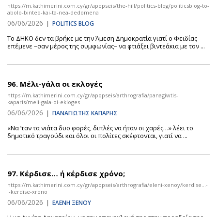
https://m.kathimerini.com.cy/gr/apopseis/the-hill/politics-blog/politicsblog-to-
abolo-binteo-kai-ta-nea-dedomena
06/06/2026
|
POLITICS BLOG
Το ΔΗΚΟ δεν τα βρήκε με την Άμεση Δημοκρατία γιατί ο Φειδίας
επέμενε –σαν μέρος της συμφωνίας– να φτιάξει βιντεάκια με τον ...
96.
Μέλι-γάλα οι εκλογές
https://m.kathimerini.com.cy/gr/apopseis/arthrografia/panagiwtis-
kaparis/meli-gala-oi-ekloges
06/06/2026
|
ΠΑΝΑΓΙΩΤΗΣ ΚΑΠΑΡΗΣ
«Να ’ταν τα νιάτα δυο φορές, διπλές να ήταν οι χαρές…» λέει το
δημοτικό τραγούδι και όλοι οι πολίτες σκέφτονται, γιατί να ...
97.
Κέρδισε… ή κέρδισε χρόνο;
https://m.kathimerini.com.cy/gr/apopseis/arthrografia/eleni-xenoy/kerdise…-
i-kerdise-xrono
06/06/2026
|
ΕΛΕΝΗ ΞΕΝΟΥ