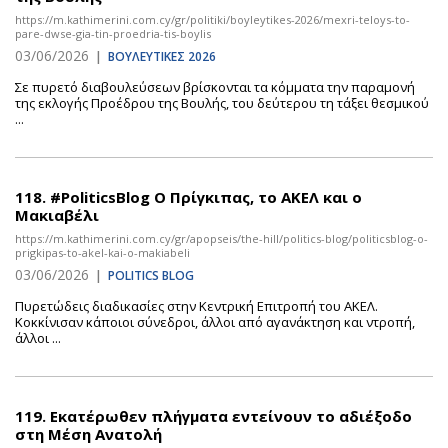
https://m.kathimerini.com.cy/gr/politiki/boyleytikes-2026/mexri-teloys-to-
pare-dwse-gia-tin-proedria-tis-boylis
03/06/2026
|
ΒΟΥΛΕΥΤΙΚΕΣ 2026
Σε πυρετό διαβουλεύσεων βρίσκονται τα κόμματα την παραμονή
της εκλογής Προέδρου της Βουλής, του δεύτερου τη τάξει θεσμικού
...
118.
#PoliticsBlog Ο Πρίγκιπας, το ΑΚΕΛ και ο
Μακιαβέλι
https://m.kathimerini.com.cy/gr/apopseis/the-hill/politics-blog/politicsblog-o-
prigkipas-to-akel-kai-o-makiabeli
03/06/2026
|
POLITICS BLOG
Πυρετώδεις διαδικασίες στην Κεντρική Επιτροπή του ΑΚΕΛ.
Κοκκίνισαν κάποιοι σύνεδροι, άλλοι από αγανάκτηση και ντροπή,
άλλοι ...
119.
Εκατέρωθεν πλήγματα εντείνουν το αδιέξοδο
στη Μέση Ανατολή