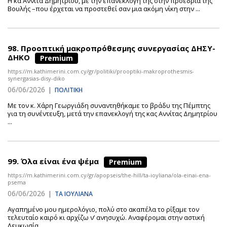
Η κα Αννίτα Δημητρίου, με την επανεκλογή της στην προεδρία της
Βουλής –που έρχεται να προστεθεί σαν μια ακόμη νίκη στην ...
98.
Προοπτική μακροπρόθεσμης συνεργασίας ΔΗΣΥ-
ΔΗΚΟ
Premium
https://m.kathimerini.com.cy/gr/politiki/prooptiki-makroprothesmis-
synergasias-disy-diko
06/06/2026
|
ΠΟΛΙΤΙΚΗ
Με τον κ. Χάρη Γεωργιάδη συναντηθήκαμε το βράδυ της Πέμπτης
για τη συνέντευξη, μετά την επανεκλογή της κας Αννίτας Δημητρίου
...
99.
Όλα είναι ένα ψέμα
Premium
https://m.kathimerini.com.cy/gr/apopseis/the-hill/ta-ioyliana/ola-einai-ena-
psema
06/06/2026
|
ΤΑ ΙΟΥΛΙΑΝΑ
Αγαπημένο μου ημερολόγιο, πολύ στο ακαπέλα το ρίξαμε τον
τελευταίο καιρό κι αρχίζω ν’ ανησυχώ. Αναφέρομαι στην αστική
Λευκωσία ...