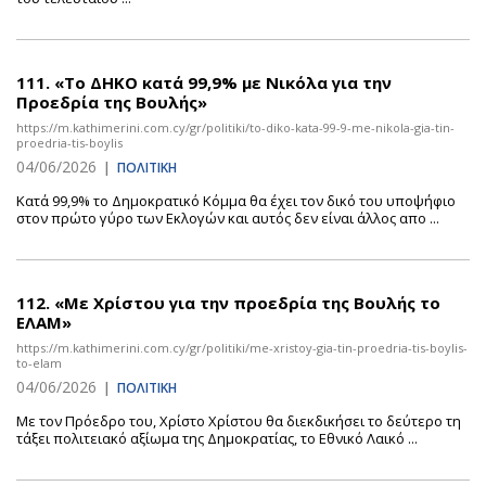
111.
«Το ΔΗΚΟ κατά 99,9% με Νικόλα για την
Προεδρία της Βουλής»
https://m.kathimerini.com.cy/gr/politiki/to-diko-kata-99-9-me-nikola-gia-tin-
proedria-tis-boylis
04/06/2026
|
ΠΟΛΙΤΙΚΗ
Κατά 99,9% το Δημοκρατικό Κόμμα θα έχει τον δικό του υποψήφιο
στον πρώτο γύρο των Εκλογών και αυτός δεν είναι άλλος απο ...
112.
«Με Χρίστου για την προεδρία της Βουλής το
ΕΛΑΜ»
https://m.kathimerini.com.cy/gr/politiki/me-xristoy-gia-tin-proedria-tis-boylis-
to-elam
04/06/2026
|
ΠΟΛΙΤΙΚΗ
Με τον Πρόεδρο του, Χρίστο Χρίστου θα διεκδικήσει το δεύτερο τη
τάξει πολιτειακό αξίωμα της Δημοκρατίας, το Εθνικό Λαικό ...