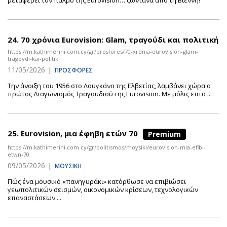
μεταφέρει τον παλμό της Eurovision… ζωντανά από τη Βιέννη!
24.
70 χρόνια Eurovision: Glam, τραγούδι και πολιτική
https://m.kathimerini.com.cy/gr/prosfores/70-xronia-eurovision-glam-
tragoydi-kai-politiki
11/05/2026
|
ΠΡΟΣΦΟΡΕΣ
Την άνοιξη του 1956 στο Λουγκάνο της Ελβετίας, λαμβάνει χώρα ο
πρώτος Διαγωνισμός Τραγουδιού της Eurovision. Με μόλις επτά ...
25.
Eurovision, μια έφηβη ετών 70
Premium
https://m.kathimerini.com.cy/gr/politismos/moysiki/eurovision-mia-efibi-
etwn-70
09/05/2026
|
ΜΟΥΣΙΚΗ
Πώς ένα μουσικό «πανηγυράκι» κατόρθωσε να επιβιώσει
γεωπολιτικών σεισμών, οικονομικών κρίσεων, τεχνολογικών
επαναστάσεων ...