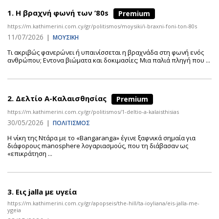
1.
Η βραχνή φωνή των ’80s
Premium
https://m.kathimerini.com.cy/gr/politismos/moysiki/i-braxni-foni-ton-80s
11/07/2026
|
ΜΟΥΣΙΚΗ
Τι ακριβώς φανερώνει ή υπαινίσσεται η βραχνάδα στη φωνή ενός
ανθρώπου; Εντονα βιώματα και δοκιμασίες; Μια παλιά πληγή που ...
2.
Δελτίο Α-Καλαισθησίας
Premium
https://m.kathimerini.com.cy/gr/politismos/1-deltio-a-kalaisthisias
30/05/2026
|
ΠΟΛΙΤΙΣΜΟΣ
Η νίκη της Ντάρα με το «Bangaranga» έγινε ξαφνικά σημαία για
διάφορους manosphere λογαριασμούς, που τη διάβασαν ως
«επικράτηση ...
3.
Εις jalla με υγεία
https://m.kathimerini.com.cy/gr/apopseis/the-hill/ta-ioyliana/eis-jalla-me-
ygeia