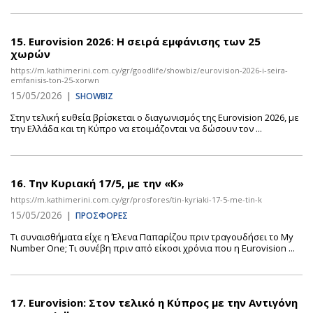
15.
Eurovision 2026: Η σειρά εμφάνισης των 25
χωρών
https://m.kathimerini.com.cy/gr/goodlife/showbiz/eurovision-2026-i-seira-
emfanisis-ton-25-xorwn
15/05/2026
|
SHOWBIZ
Στην τελική ευθεία βρίσκεται ο διαγωνισμός της Eurovision 2026, με
την Ελλάδα και τη Κύπρο να ετοιμάζονται να δώσουν τον ...
16.
Την Κυριακή 17/5, με την «Κ»
https://m.kathimerini.com.cy/gr/prosfores/tin-kyriaki-17-5-me-tin-k
15/05/2026
|
ΠΡΟΣΦΟΡΕΣ
Τι συναισθήματα είχε η Έλενα Παπαρίζου πριν τραγουδήσει το My
Number One; Τι συνέβη πριν από είκοσι χρόνια που η Eurovision ...
17.
Eurovision: Στον τελικό η Κύπρος με την Αντιγόνη