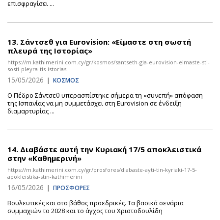
επισφραγίσει ...
13.
Σάντσεθ για Eurovision: «Είμαστε στη σωστή
πλευρά της Ιστορίας»
https://m.kathimerini.com.cy/gr/kosmos/santseth-gia-eurovision-eimaste-sti-
sosti-pleyra-tis-istorias
15/05/2026
|
ΚΟΣΜΟΣ
Ο Πέδρο Σάντσεθ υπερασπίστηκε σήμερα τη «συνεπή» απόφαση
της Ισπανίας να μη συμμετάσχει στη Eurovision σε ένδειξη
διαμαρτυρίας ...
14.
Διαβάστε αυτή την Κυριακή 17/5 αποκλειστικά
στην «Καθημερινή»
https://m.kathimerini.com.cy/gr/prosfores/diabaste-ayti-tin-kyriaki-17-5-
apokleistika-stin-kathimerini
16/05/2026
|
ΠΡΟΣΦΟΡΕΣ
Βουλευτικές και στο βάθος προεδρικές. Τα βασικά σενάρια
συμμαχιών το 2028 και το άγχος του Χριστοδουλίδη