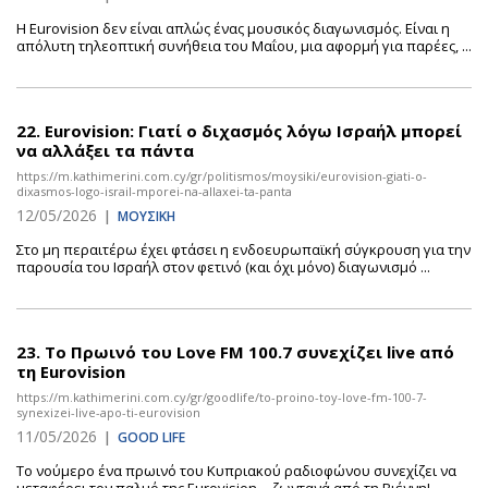
Η Eurovision δεν είναι απλώς ένας μουσικός διαγωνισμός. Είναι η
απόλυτη τηλεοπτική συνήθεια του Μαΐου, μια αφορμή για παρέες, ...
22.
Eurovision: Γιατί ο διχασμός λόγω Ισραήλ μπορεί
να αλλάξει τα πάντα
https://m.kathimerini.com.cy/gr/politismos/moysiki/eurovision-giati-o-
dixasmos-logo-israil-mporei-na-allaxei-ta-panta
12/05/2026
|
ΜΟΥΣΙΚΗ
Στο μη περαιτέρω έχει φτάσει η ενδοευρωπαϊκή σύγκρουση για την
παρουσία του Ισραήλ στον φετινό (και όχι μόνο) διαγωνισμό ...
23.
Το Πρωινό του Love FM 100.7 συνεχίζει live από
τη Eurovision
https://m.kathimerini.com.cy/gr/goodlife/to-proino-toy-love-fm-100-7-
synexizei-live-apo-ti-eurovision
11/05/2026
|
GOOD LIFE
Το νούμερο ένα πρωινό του Κυπριακού ραδιοφώνου συνεχίζει να