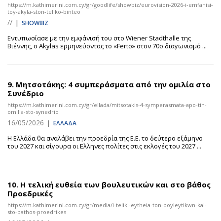
https://m.kathimerini.com.cy/gr/goodlife/showbiz/eurovision-2026-i-emfanisi-
toy-akyla-ston-teliko-binteo
//
|
SHOWBIZ
Εντυπωσίασε με την εμφάνισή του στο Wiener Stadthalle της
Βιέννης, ο Akylas ερμηνεύοντας το «Ferto» στον 70ο διαγωνισμό ...
9.
Μητσοτάκης: 4 συμπεράσματα από την ομιλία στο
Συνέδριο
https://m.kathimerini.com.cy/gr/ellada/mitsotakis-4-symperasmata-apo-tin-
omilia-sto-synedrio
16/05/2026
|
ΕΛΛΑΔΑ
Η Ελλάδα θα αναλάβει την προεδρία της Ε.Ε. το δεύτερο εξάμηνο
του 2027 και σίγουρα οι Ελληνες πολίτες στις εκλογές του 2027 ...
10.
Η τελική ευθεία των βουλευτικών και στο βάθος
Προεδρικές
https://m.kathimerini.com.cy/gr/media/i-teliki-eytheia-ton-boyleytikwn-kai-
sto-bathos-proedrikes