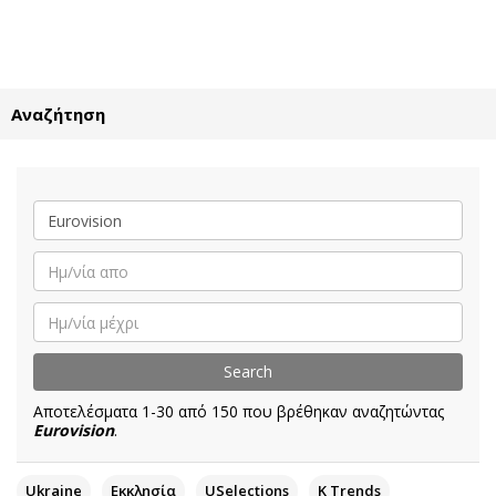
ΕΓΓΡΑΦΗ
ΕΙΣΟΔΟΣ
Αναζήτηση
ΚΑΤΗΓΟΡΙΕΣ
ΣΥΝΔΕΣΗ
Κύπρος
Απόψεις
Παιδεία
Αρθρογραφία
Υγεία
The Hill
Πολιτική
Υγεία
Βουλευτικές 2026
Αγγελίες
Εκλογές 2024
Ενοικιάζονται
Αποτελέσματα 1-30 από 150 που βρέθηκαν αναζητώντας
Προεδρικές 2023
Πωλούνται
Eurovision
.
Δημοσκοπήσεις
Ζητούν εργασία
Διπλωματία
Θέσεις εργασίας
Ukraine
Εκκλησία
USelections
K Τrends