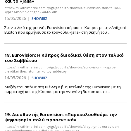
και το «Jalla»
https://m.kathimerini.com.cy/gr/goodlife/showbiz/eurovision-ston-teliko-i-
kypros-me-tin-antigoni-kai-to-jalla
15/05/2026
|
SHOWBIZ
Στον τελικό της φετινής Eurovision πέρασε η Κύπρος με την Antigoni
Buxton που ερμήνευσε το τραγούδι «Jalla» στη σκηνή του ...
18.
Eurovision: H Κύπρος διεκδικεί θέση στον τελικό
του Σαββάτου
https://m.kathimerini.com.cy/gr/goodlife/showbiz/eurovision-h-kypros-
diekdikei-thesi-ston-teliko-toy-sabbatoy
14/05/2026
|
SHOWBIZ
Διεξάγεται απόψε στη Βιέννη ο β' ημιτελικός της Eurovision με τη
συμμετοχή και της Κύπρου με την Αντιγόνη Buxton και το ...
19.
Διευθυντής Eurovision: «Παρακολουθούμε την
ψηφοφορία πολύ προσεκτικά»
https://m.kathimerini.com.cy/gr/goodlife/showbiz/dieythyntis-eurovision-
parakoloythoyme-tin-psifoforia-poly-prosektika