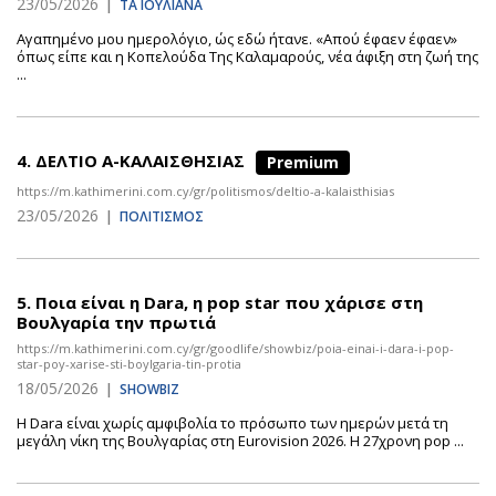
23/05/2026
|
ΤΑ ΙΟΥΛΙΑΝΑ
Αγαπημένο μου ημερολόγιο, ώς εδώ ήτανε. «Απού έφαεν έφαεν»
όπως είπε και η Κοπελούδα Της Καλαμαρούς, νέα άφιξη στη ζωή της
...
4.
ΔΕΛΤΙΟ Α-ΚΑΛΑΙΣΘΗΣΙΑΣ
Premium
https://m.kathimerini.com.cy/gr/politismos/deltio-a-kalaisthisias
23/05/2026
|
ΠΟΛΙΤΙΣΜΟΣ
5.
Ποια είναι η Dara, η pop star που χάρισε στη
Βουλγαρία την πρωτιά
https://m.kathimerini.com.cy/gr/goodlife/showbiz/poia-einai-i-dara-i-pop-
star-poy-xarise-sti-boylgaria-tin-protia
18/05/2026
|
SHOWBIZ
Η Dara είναι χωρίς αμφιβολία το πρόσωπο των ημερών μετά τη
μεγάλη νίκη της Βουλγαρίας στη Eurovision 2026. Η 27χρονη pop ...