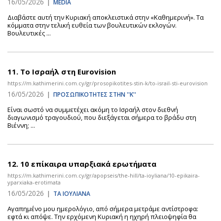
16/05/2026
|
MEDIA
Διαβάστε αυτή την Κυριακή αποκλειστικά στην «Καθημερινή». Τα
κόμματα στην τελική ευθεία των βουλευτικών εκλογών.
Βουλευτικές ...
11.
Το Ισραήλ στη Eurovision
https://m.kathimerini.com.cy/gr/prosopikotites-stin-k/to-israil-sti-eurovision
16/05/2026
|
ΠΡΟΣΩΠΙΚΟΤΗΤΕΣ ΣΤΗΝ ''Κ''
Είναι σωστό να συμμετέχει ακόμη το Ισραήλ στον διεθνή
διαγωνισμό τραγουδιού, που διεξάγεται σήμερα το βράδυ στη
Βιέννη; ...
12.
10 επίκαιρα υπαρξιακά ερωτήματα
https://m.kathimerini.com.cy/gr/apopseis/the-hill/ta-ioyliana/10-epikaira-
yparxiaka-erotimata
16/05/2026
|
ΤΑ ΙΟΥΛΙΑΝΑ
Αγαπημένο μου ημερολόγιο, από σήμερα μετράμε αντίστροφα:
εφτά κι απόψε. Την ερχόμενη Κυριακή η ηχηρή πλειοψηφία θα