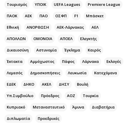
Περιβάλλον
Ταξίδια
Τουρισμός
ΥΠΟΙΚ
UEFA Leagues
Premiere League
Ελλάδα
Συνταγές
ΠΑΟΚ
ΑΕΚ
ΠΑΟ
ΟΣΦΠ
F1
Μπάσκετ
Κόσμος
Έξοδος
Παράξενα
Media
Εθνική
ΑΝΟΡΘΩΣΗ
ΑΕΚ-Λάρνακας
ΑΕΛ
Πολιτισμός
Εκπομπές
ΑΠΟΛΛΩΝ
ΟΜΟΝΟΙΑ
ΑΠΟΕΛ
Ελεγκτής
Σινεμά
Wine routes
Δικαιοσύνη
Αστυνομία
Έγκλημα
Καιρός
Θέατρο-Χορός
Podcasts
Μουσική
Uncut
Έκτακτα
Αμμόχωστος
Πάφος
Λάρνακα
Εκλογές
Εικαστικά
Προσφορές
Λεμεσός
Δημοσκοπήσεις
Λευκωσία
Κατεχόμενα
Βιβλίο
Προσωπικότητες στην ''Κ''
ΕΔΕΚ
ΔΗΚΟ
ΑΚΕΛ
ΔΗΣΥ
Βουλή
Χειρόγραφα
Επιστολές
Υπ.Συμβούλιο
Πρόεδρος
ΑΟΖ
Τουρκία
Κυπριακό
Μεταναστευτικό
Άμυνα
Διαβατήρια
Διπλωματία
Προεδρικές