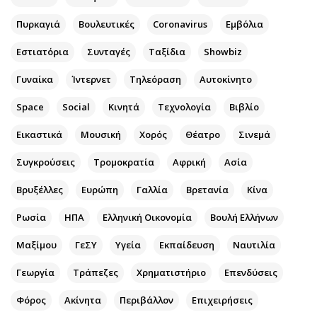
Αθλητισμός
Geek
Πυρκαγιά
Βουλευτικές
Coronavirus
Εμβόλια
Κύπρος
Νέα
Εστιατόρια
Συνταγές
Ταξίδια
Showbiz
Ελλάδα
Κινητά-tablets
Διεθνή
Social
Γυναίκα
Ίντερνετ
Τηλεόραση
Αυτοκίνητο
Κληρώσεις Allwyn
Αυτοκίνηση
Space
Social
Κινητά
Τεχνολογία
Βιβλίο
Οικονομική
Αφιερώματα
Εικαστικά
Μουσική
Χορός
Θέατρο
Σινεμά
Οικονομία
Πολιτική
Real Estate
Οικονομία
Συγκρούσεις
Τρομοκρατία
Αφρική
Ασία
Επιχειρήσεις
Γενικά
Βρυξέλλες
Ευρώπη
Γαλλία
Βρετανία
Κίνα
Αγορές
Αναδρομές
Ρωσία
ΗΠΑ
Ελληνική Οικονομία
Βουλή Ελλήνων
Money Review
Πρόσωπα
AstroBank Properties
Περιβάλλον
Μαξίμου
ΓεΣΥ
Υγεία
Εκπαίδευση
Ναυτιλία
Trends
Good Life
Γεωργία
Τράπεζες
Χρηματιστήριο
Επενδύσεις
Ενέργεια
Γυναίκα
Φόρος
Ναυτιλία
Ακίνητα
Περιβάλλον
Showbiz
Επιχειρήσεις