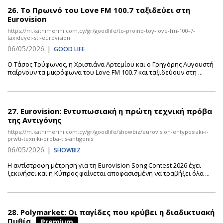
26.
Το Πρωινό του Love FM 100.7 ταξιδεύει στη
Eurovision
https://m.kathimerini.com.cy/gr/goodlife/to-proino-toy-love-fm-100-7-
taxideyei-sti-eurovision
06/05/2026
|
GOOD LIFE
Ο Τάσος Τρύφωνος, η Χριστιάνα Αρτεμίου και ο Γρηγόρης Αυγουστή
παίρνουν τα μικρόφωνα του Love FM 100.7 και ταξιδεύουν στη ...
27.
Eurovision: Εντυπωσιακή η πρώτη τεχνική πρόβα
της Αντιγόνης
https://m.kathimerini.com.cy/gr/goodlife/showbiz/eurovision-entyposiaki-i-
prwti-texniki-proba-tis-antigonis
06/05/2026
|
SHOWBIZ
Η αντίστροφη μέτρηση για τη Eurovision Song Contest 2026 έχει
ξεκινήσει και η Κύπρος φαίνεται αποφασισμένη να τραβήξει όλα ...
28.
Polymarket: Οι παγίδες που κρύβει η διαδικτυακή
Πυθία
Premium