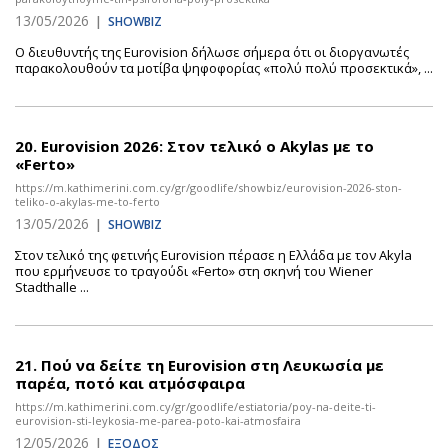
13/05/2026
|
SHOWBIZ
Ο διευθυντής της Eurovision δήλωσε σήμερα ότι οι διοργανωτές
παρακολουθούν τα μοτίβα ψηφοφορίας «πολύ πολύ προσεκτικά», ...
20.
Eurovision 2026: Στον τελικό ο Akylas με το
«Ferto»
https://m.kathimerini.com.cy/gr/goodlife/showbiz/eurovision-2026-ston-
teliko-o-akylas-me-to-ferto
13/05/2026
|
SHOWBIZ
Στον τελικό της φετινής Eurovision πέρασε η Ελλάδα με τον Akyla
που ερμήνευσε το τραγούδι «Ferto» στη σκηνή του Wiener
Stadthalle ...
21.
Πού να δείτε τη Eurovision στη Λευκωσία με
παρέα, ποτό και ατμόσφαιρα
https://m.kathimerini.com.cy/gr/goodlife/estiatoria/poy-na-deite-ti-
eurovision-sti-leykosia-me-parea-poto-kai-atmosfaira
12/05/2026
|
ΕΞΟΔΟΣ