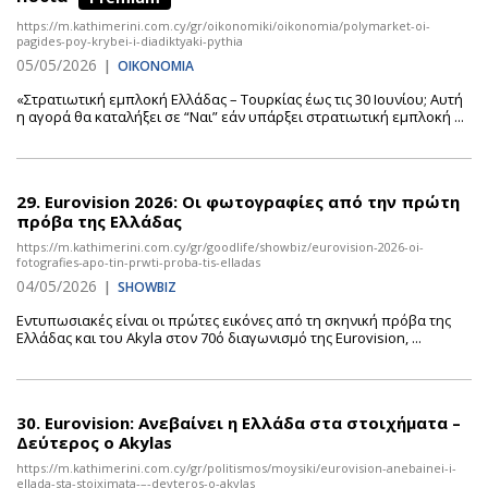
https://m.kathimerini.com.cy/gr/oikonomiki/oikonomia/polymarket-oi-
pagides-poy-krybei-i-diadiktyaki-pythia
05/05/2026
|
ΟΙΚΟΝΟΜΙΑ
«Στρατιωτική εμπλοκή Ελλάδας – Τουρκίας έως τις 30 Ιουνίου; Αυτή
η αγορά θα καταλήξει σε “Ναι” εάν υπάρξει στρατιωτική εμπλοκή ...
29.
Eurovision 2026: Οι φωτογραφίες από την πρώτη
πρόβα της Ελλάδας
https://m.kathimerini.com.cy/gr/goodlife/showbiz/eurovision-2026-oi-
fotografies-apo-tin-prwti-proba-tis-elladas
04/05/2026
|
SHOWBIZ
Εντυπωσιακές είναι οι πρώτες εικόνες από τη σκηνική πρόβα της
Ελλάδας και του Akyla στον 70ό διαγωνισμό της Eurovision, ...
30.
Eurovision: Ανεβαίνει η Ελλάδα στα στοιχήματα –
Δεύτερος ο Akylas
https://m.kathimerini.com.cy/gr/politismos/moysiki/eurovision-anebainei-i-
ellada-sta-stoiximata-–-deyteros-o-akylas