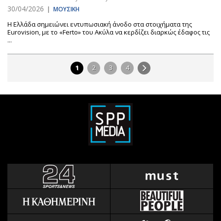
30/04/2026
|
ΜΟΥΣΙΚΗ
Η Ελλάδα σημειώνει εντυπωσιακή άνοδο στα στοιχήματα της
Eurovision, με το «Ferto» του Ακύλα να κερδίζει διαρκώς έδαφος τις
...
1
2
3
4