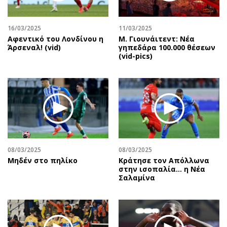
Περιβάλλον
Ταξίδια
Ελλάδα
Συνταγές
16/03/2025
11/03/2025
Κόσμος
Έξοδος
Αφεντικό του Λονδίνου η
Μ. Γιουνάιτεντ: Νέα
Παράξενα
Media
Άρσεναλ! (vid)
γηπεδάρα 100.000 θέσεων
(vid-pics)
Πολιτισμός
Εκπομπές
Σινεμά
Wine routes
Θέατρο-Χορός
Podcasts
Μουσική
Uncut
Εικαστικά
Προσφορές
Βιβλίο
Προσωπικότητες στην ''Κ''
Χειρόγραφα
Επιστολές
08/03/2025
08/03/2025
Μηδέν στο πηλίκο
Κράτησε τον Απόλλωνα
στην ισοπαλία… η Νέα
Σαλαμίνα