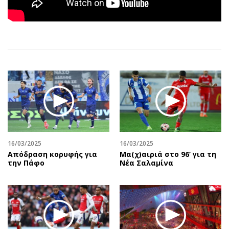
Αθλητισμός
Geek
Κύπρος
Νέα
Ελλάδα
Κινητά-tablets
Διεθνή
Social
Κληρώσεις Allwyn
Αυτοκίνηση
Οικονομική
Αφιερώματα
Οικονομία
Πολιτική
Real Estate
Οικονομία
Επιχειρήσεις
Γενικά
Αγορές
Αναδρομές
16/03/2025
16/03/2025
Απόδραση κορυφής για
Μα(χ)αιριά στο 96’ για τη
Money Review
Πρόσωπα
την Πάφο
Νέα Σαλαμίνα
AstroBank Properties
Περιβάλλον
Trends
Good Life
Ενέργεια
Γυναίκα
Ναυτιλία
Showbiz