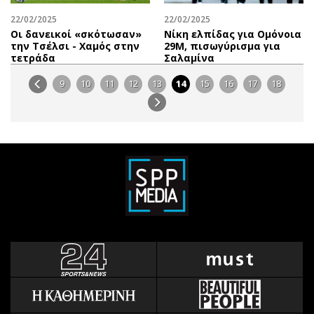
22/02/2025
22/02/2025
Οι δανεικοί «σκότωσαν»
Νίκη ελπίδας για Ομόνοια
την Τσέλσι - Χαμός στην
29Μ, πισωγύρισμα για
τετράδα
Σαλαμίνα
9
10
11
12
13
14
15
16
17
18