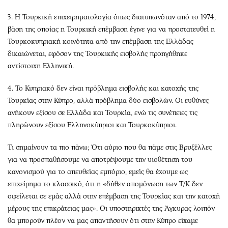
3. Η Τουρκική επιχειρηματολογία όπως διατυπωνόταν από το 1974,
βάση της οποίας η Τουρκική επέμβαση έγινε για να προστατευθεί η
Τουρκοκυπριακή κοινότητα από την επέμβαση της Ελλάδας
δικαιώνεται, εφόσον της Τουρκικής εισβολής προηγήθηκε
αντίστοιχη Ελληνική.
4. Το Κυπριακό δεν είναι πρόβλημα εισβολής και κατοχής της
Τουρκίας στην Κύπρο, αλλά πρόβλημα δύο εισβολών. Οι ευθύνες
ανήκουν εξίσου σε Ελλάδα και Τουρκία, ενώ τις συνέπειες τις
πληρώνουν εξίσου Ελληνοκύπριοι και Τουρκοκύπριοι.
Τι σημαίνουν τα πιο πάνω; Ότι αύριο που θα πάμε στις Βρυξέλλες
για να προσπαθήσουμε να αποτρέψουμε την υιοθέτηση του
κανονισμού για το απευθείας εμπόριο, εμείς θα έχουμε ως
επιχείρημα το κλασσικό, ότι η «δήθεν απομόνωση των Τ/Κ δεν
οφείλεται σε εμάς αλλά στην επέμβαση της Τουρκίας και την κατοχή
μέρους της επικράτειας μας». Οι υποστηριχτές της Άγκυρας λοιπόν
θα μπορούν πλέον να μας απαντήσουν ότι στην Κύπρο είχαμε