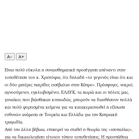
Αθλητισμός
Geek
Κύπρος
Νέα
Ελλάδα
Κινητά-tablets
Διεθνή
Social
Κληρώσεις Allwyn
Αυτοκίνηση
Οικονομική
Αφιερώματα
A−
A+
Οικονομία
Πολιτική
Real Estate
Οικονομία
Είναι πολύ εύκολη η συναισθηματική προσέγγιση απέναντι στην
τοποθέτηση του κ. Χριστόφια, ότι δηλαδή «το γεγονός είναι ότι και
Επιχειρήσεις
Γενικά
οι δύο μητέρες πατρίδες εισέβαλαν στην Κύπρο». Πρόσφυγες, νεκροί,
Αγορές
Αναδρομές
αγνοούμενοι, εγκλωβισμένοι, ΕΛΔΥΚ, τα χωριά και οι πόλεις μας,
Money Review
Πρόσωπα
γυναίκες που βιάσθηκαν κτηνωδώς, μπορούν να διανθήσουν πολλά
AstroBank Properties
Περιβάλλον
και πολύ φορτισμένα κείμενα για να κατακεραυνωθεί η εξίσωση
Trends
Good Life
ευθυνών ανάμεσα σε Τουρκία και Ελλάδα για την Κυπριακή
τραγωδία.
Ενέργεια
Γυναίκα
Από την άλλη βέβαια, επιχειρεί να σταθεί η θεωρία της «ισοπαλίας»,
Ναυτιλία
Showbiz
για να δικαιολογήσει τέτοιου τύπου τοποθετήσεις. Η προσπάθεια