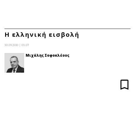
ΕΓΓΡΑΦΗ
ΕΙΣΟΔΟΣ
Η ελληνική εισβολή
30.09.2010 | 03:07
ΚΑΤΗΓΟΡΙΕΣ
ΣΥΝΔΕΣΗ
Μιχάλης Σοφοκλέους
Κύπρος
Απόψεις
Παιδεία
Αρθρογραφία
Υγεία
The Hill
Πολιτική
Υγεία
Βουλευτικές 2026
Αγγελίες
Εκλογές 2024
Ενοικιάζονται
Προεδρικές 2023
Πωλούνται
Δημοσκοπήσεις
Ζητούν εργασία
Διπλωματία
Θέσεις εργασίας