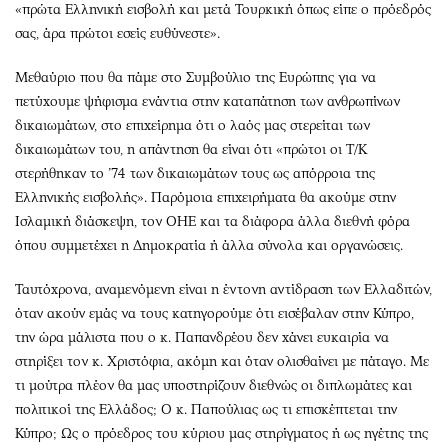
«πρώτα Ελληνική εισβολή και μετά Τουρκική όπως είπε ο πρόεδρός
σας, άρα πρώτοι εσείς ευθύνεστε».
Μεθαύριο που θα πάμε στο Συμβούλιο της Ευρώπης για να
πετύχουμε ψήφισμα ενάντια στην καταπάτηση των ανθρωπίνων
δικαιωμάτων, στο επιχείρημα ότι ο λαός μας στερείται των
δικαιωμάτων του, η απάντηση θα είναι ότι «πρώτοι οι Τ/Κ
στερήθηκαν το ’74 των δικαιωμάτων τους ως απόρροια της
Ελληνικής εισβολής». Παρόμοια επιχειρήματα θα ακούμε στην
Ισλαμική διάσκεψη, τον ΟΗΕ και τα διάφορα άλλα διεθνή φόρα
όπου συμμετέχει η Δημοκρατία ή άλλα σύνολα και οργανώσεις.
Ταυτόχρονα, αναμενόμενη είναι η έντονη αντίδραση των Ελλαδιτών,
όταν ακούν εμάς να τους κατηγορούμε ότι εισέβαλαν στην Κύπρο,
την ώρα μάλιστα που ο κ. Παπανδρέου δεν χάνει ευκαιρία να
στηρίξει τον κ. Χριστόφια, ακόμη και όταν ολισθαίνει με πάταγο. Με
τι μούτρα πλέον θα μας υποστηρίζουν διεθνώς οι διπλωμάτες και
πολιτικοί της Ελλάδος; Ο κ. Παπούλιας ως τι επισκέπτεται την
Κύπρο; Ως ο πρόεδρος του κύριου μας στηρίγματος ή ως ηγέτης της