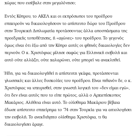
χώρας που εισέβαλε στην μεγαλόνησο;
Εντός Κύπρου, το ΑΚΕΛ και οι εκπρόσωποι του προέδρου
επιχειρούν να δικαιολογήσουν το απίστευτο δώρο του Προέδρου
στην Τουρκική Διπλωματία προτάσσοντας άλλα αποσπάσματα της
προεδρικής τοποθέτησης, ή «αγώνες» του προέδρου. Το γεγονός
όμως είναι ότι έξω από την Κύπρο αυτές οι φθηνές δικαιολογίες δεν
περνούν. Ο κ. Χριστόφιας μίλησε σαφώς για Ελληνική εισβολή και
αυτό ούτε αλλάζει, ούτε χαλαρώνει, ούτε μπορεί να ανακληθεί.
Ήδη, για να δικαιολογήθεί η απίστευτη γκάφα, προτάσσονται
γλωσσικές και άλλες δυσκολίες του προέδρου. Είναι πιθανόν δε, ο κ.
Χριστόφιας να ισχυρισθεί, στην γνωστή λογική του «δεν είμαι εγώ»,
ότι δεν είναι αυτός που το είπε πρώτος, αλλά ο Αρχιεπίσκοπος
Μακάριος. Αλήθεια είναι αυτό. Το ολίσθημα Μακάριου βέβαια
έδωσε απίστευτο επιχείρημα το ’74 στην Τουρκία για να αιτιολογήσει
την εισβολή. Το ανεκδιήγητο ολίσθημα Χριστόφια, τι θα
δικαιολογήσει άραγε.