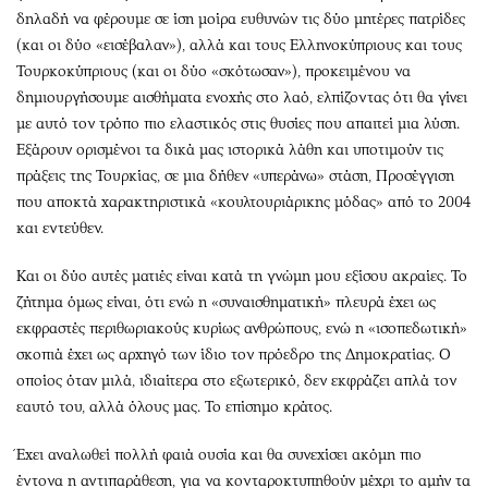
Περιβάλλον
Ταξίδια
δηλαδή να φέρουμε σε ίση μοίρα ευθυνών τις δύο μητέρες πατρίδες
Ελλάδα
Συνταγές
(και οι δύο «εισέβαλαν»), αλλά και τους Ελληνοκύπριους και τους
Κόσμος
Έξοδος
Τουρκοκύπριους (και οι δύο «σκότωσαν»), προκειμένου να
δημιουργήσουμε αισθήματα ενοχής στο λαό, ελπίζοντας ότι θα γίνει
Παράξενα
Media
με αυτό τον τρόπο πιο ελαστικός στις θυσίες που απαιτεί μια λύση.
Πολιτισμός
Εκπομπές
Εξάρουν ορισμένοι τα δικά μας ιστορικά λάθη και υποτιμούν τις
Σινεμά
Wine routes
πράξεις της Τουρκίας, σε μια δήθεν «υπεράνω» στάση, Προσέγγιση
Θέατρο-Χορός
Podcasts
που αποκτά χαρακτηριστικά «κουλτουριάρικης μόδας» από το 2004
Μουσική
Uncut
και εντεύθεν.
Εικαστικά
Προσφορές
Και οι δύο αυτές ματιές είναι κατά τη γνώμη μου εξίσου ακραίες. Το
Βιβλίο
Προσωπικότητες στην ''Κ''
ζήτημα όμως είναι, ότι ενώ η «συναισθηματική» πλευρά έχει ως
Χειρόγραφα
Επιστολές
εκφραστές περιθωριακούς κυρίως ανθρώπους, ενώ η «ισοπεδωτική»
σκοπιά έχει ως αρχηγό των ίδιο τον πρόεδρο της Δημοκρατίας. Ο
οποίος όταν μιλά, ιδιαίτερα στο εξωτερικό, δεν εκφράζει απλά τον
εαυτό του, αλλά όλους μας. Το επίσημο κράτος.
Έχει αναλωθεί πολλή φαιά ουσία και θα συνεχίσει ακόμη πιο
έντονα η αντιπαράθεση, για να κονταροκτυπηθούν μέχρι το αμήν τα