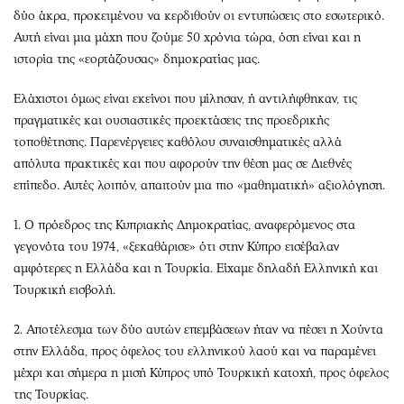
δύο άκρα, προκειμένου να κερδιθούν οι εντυπώσεις στο εσωτερικό.
Αυτή είναι μια μάχη που ζούμε 50 χρόνια τώρα, όση είναι και η
ιστορία της «εορτάζουσας» δημοκρατίας μας.
Ελάχιστοι όμως είναι εκείνοι που μίλησαν, ή αντιλήφθηκαν, τις
πραγματικές και ουσιαστικές προεκτάσεις της προεδρικής
τοποθέτησης. Παρενέργειες καθόλου συναισθηματικές αλλά
απόλυτα πρακτικές και που αφορούν την θέση μας σε Διεθνές
επίπεδο. Αυτές λοιπόν, απαιτούν μια πιο «μαθηματική» αξιολόγηση.
1. Ο πρόεδρος της Κυπριακής Δημοκρατίας, αναφερόμενος στα
γεγονότα του 1974, «ξεκαθάρισε» ότι στην Κύπρο εισέβαλαν
αμφότερες η Ελλάδα και η Τουρκία. Είχαμε δηλαδή Ελληνική και
Τουρκική εισβολή.
2. Αποτέλεσμα των δύο αυτών επεμβάσεων ήταν να πέσει η Χούντα
στην Ελλάδα, προς όφελος του ελληνικού λαού και να παραμένει
μέχρι και σήμερα η μισή Κύπρος υπό Τουρκική κατοχή, προς όφελος
της Τουρκίας.