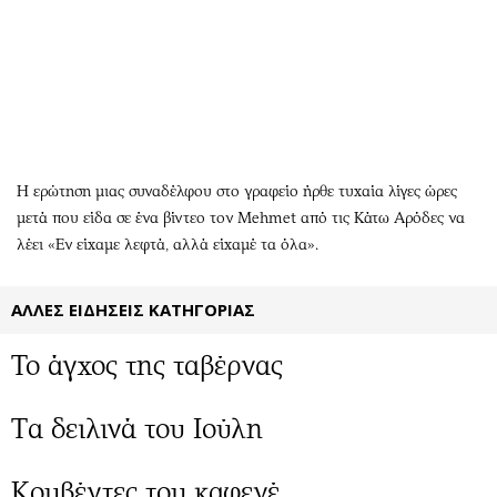
Αθλητισμός
Geek
Κύπρος
Νέα
Ελλάδα
Κινητά-tablets
Διεθνή
Social
Κληρώσεις Allwyn
Αυτοκίνηση
Οικονομική
Αφιερώματα
Η ερώτηση μιας συναδέλφου στο γραφείο ήρθε τυχαία λίγες ώρες
Οικονομία
Πολιτική
μετά που είδα σε ένα βίντεο τον Mehmet από τις Κάτω Αρόδες να
λέει «Εν είχαμε λεφτά, αλλά είχαμέ τα όλα».
Real Estate
Οικονομία
Επιχειρήσεις
Γενικά
ΑΛΛΕΣ ΕΙΔΗΣΕΙΣ ΚΑΤΗΓΟΡΙΑΣ
Αγορές
Αναδρομές
Money Review
Πρόσωπα
Το άγχος της ταβέρνας
AstroBank Properties
Περιβάλλον
Trends
Good Life
Tα δειλινά του Ιούλη
Ενέργεια
Γυναίκα
Ναυτιλία
Showbiz
Κουβέντες του καφενέ