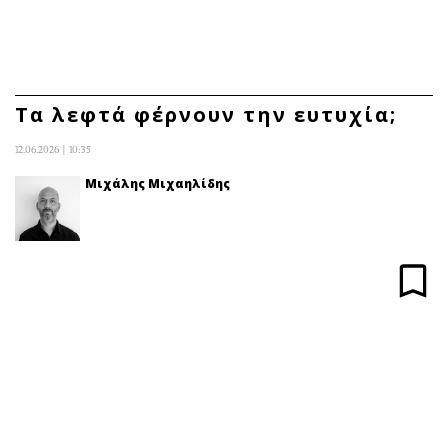
ΕΓΓΡΑΦΗ
ΕΙΣΟΔΟΣ
Τα λεφτά φέρνουν την ευτυχία;
12.06.2026 | 10:35
ΚΑΤΗΓΟΡΙΕΣ
ΣΥΝΔΕΣΗ
Μιχάλης Μιχαηλίδης
Κύπρος
Απόψεις
Παιδεία
Αρθρογραφία
Υγεία
The Hill
Πολιτική
Υγεία
Βουλευτικές 2026
Αγγελίες
Εκλογές 2024
Ενοικιάζονται
Προεδρικές 2023
Πωλούνται
Δημοσκοπήσεις
Ζητούν εργασία
Διπλωματία
Θέσεις εργασίας