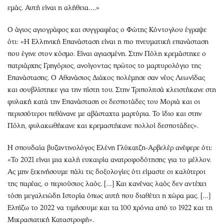
εμάς. Αυτή είναι η αλήθεια….»
Ο άγιος αγιογράφος και συγγραφέας ο Φώτης Κόντογλου έγραψε
ότι: «Η Ελληνική Επανάσταση είναι η πιο πνευματική επανάσταση
που έγινε στον κόσμο. Είναι αγιασμένη. Στην Πόλη κρεμάστηκε ο
πατριάρχης Γρηγόριος, ανοίγοντας πρώτος το μαρτυρολόγιο της
Επανάστασης. Ο Αθανάσιος Διάκος πολέμησε σαν νέος Λεωνίδας
και σουβλίστηκε για την πίστη του. Στην Τριπολιτσά κλειστήκανε στη
φυλακή κατά την Επανάσταση οι δεσποτάδες του Μοριά και οι
περισσότεροι πεθάνανε με αβάσταχτα μαρτύρια. Το ίδιο και στην
Πόλη, φυλακωθήκανε και κρεμαστήκανε πολλοί δεσποτάδες».
Η σπουδαία βυζαντινολόγος Ελένη Γλύκατζη-Αρβελέρ ανέφερε ότι:
«Το 2021 είναι μια καλή ευκαιρία ανατροφοδότησης για το μέλλον.
Ας μην ξεκινήσουμε πάλι τις δοξολογίες ότι είμαστε οι καλύτεροι
της παρέας, ο περιούσιος λαός. […] Και κανένας λαός δεν αντέχει
τόση μεγαλειώδη Ιστορία όπως αυτή που διαθέτει η χώρα μας. […]
Ελπίζω το 2022 να τιμήσουμε και τα 100 χρόνια από το 1922 και τη
Μικρασιατική Καταστροφή».