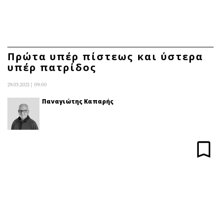
ΕΓΓΡΑΦΗ
ΕΙΣΟΔΟΣ
Πρώτα υπέρ πίστεως και ύστερα
υπέρ πατρίδος
ΚΑΤΗΓΟΡΙΕΣ
ΣΥΝΔΕΣΗ
29.03.2021 | 09:00
Κύπρος
Απόψεις
Παναγιώτης Καπαρής
Παιδεία
Αρθρογραφία
Υγεία
The Hill
Πολιτική
Υγεία
Βουλευτικές 2026
Αγγελίες
Εκλογές 2024
Ενοικιάζονται
Προεδρικές 2023
Πωλούνται
Δημοσκοπήσεις
Ζητούν εργασία
Διπλωματία
Θέσεις εργασίας