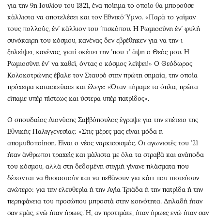
Περιβάλλον
Ταξίδια
για την 9η Ιουλίου του 1821, ένα ποίημα το οποίο θα μπορούσε
Ελλάδα
Συνταγές
κάλλιστα να αποτελέσει και τον Εθνικό Ύμνο. «Παρά το γαίμαν
τους πολλούς, έν’ κάλλιον του ’πισκόπου. Η Ρωμιοσύνη έν’ φυλή
Κόσμος
Έξοδος
συνόκαιρη του κόσμου, κανένας δεν εβρέθηκεν για να την-ι
Παράξενα
Media
ξηλείψει, κανένας, γιατί σκέπει την ’που τ’ άψη ο Θεός μου. Η
Πολιτισμός
Εκπομπές
Ρωμιοσύνη έν’ να χαθεί, όντας ο κόσμος λείψει!» Ο Θεόδωρος
Σινεμά
Wine routes
Κολοκοτρώνης έβαλε τον Σταυρό στην πρώτη σημαία, την οποία
Θέατρο-Χορός
Podcasts
πρόχειρα κατασκεύασε και έλεγε: «Όταν πήραμε τα όπλα, πρώτα
είπαμε υπέρ πίστεως και ύστερα υπέρ πατρίδος».
Μουσική
Uncut
Εικαστικά
Προσφορές
Ο σπουδαίος Διονύσης Σαββόπουλος έγραψε για την επέτειο της
Βιβλίο
Προσωπικότητες στην ''Κ''
Εθνικής Παλιγγενεσίας: «Στις μέρες μας είναι μόδα η
Χειρόγραφα
Επιστολές
απομυθοποίηση. Είναι ο νέος ναρκισσισμός. Οι αγωνιστές του ’21
ήταν άνθρωποι τραχείς και μάλιστα με όλα τα στραβά και ανάποδα
του κόσμου, αλλά στη δεδομένη στιγμή γίνανε πλάσματα που
δέχονται να θυσιαστούν και να πεθάνουν για κάτι που πιστεύουν
ανώτερο: για την ελευθερία ή την Αγία Τριάδα ή την πατρίδα ή την
περηφάνεια του προσώπου μπροστά στην κοινότητα. Δηλαδή ήταν
σαν εμάς, ενώ ήταν ήρωες. Ή, αν προτιμάτε, ήταν ήρωες ενώ ήταν σαν