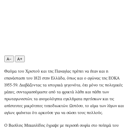
Αθλητισμός
Geek
Κύπρος
Νέα
Ελλάδα
Κινητά-tablets
Διεθνή
Social
Κληρώσεις Allwyn
Αυτοκίνηση
Οικονομική
Αφιερώματα
Οικονομία
Πολιτική
A−
A+
Real Estate
Οικονομία
Θαύμα του Χριστού και της Παναγίας πρέπει να ήταν και η
Επιχειρήσεις
Γενικά
επανάσταση του 1821 στην Ελλάδα, όπως και ο αγώνας της ΕΟΚΑ
Αγορές
Αναδρομές
1955-59. Διαβάζοντας τα ιστορικά γεγονότα, όχι μόνο τις πολεμικές
Money Review
Πρόσωπα
μάχες, συνταρασσόμαστε από τα φρικτά λάθη και πάθη των
AstroBank Properties
Περιβάλλον
πρωταγωνιστών, τα ανομολόγητα εγκλήματα ηγετίσκων και τις
Trends
Good Life
απίστευτες μικρότητες τυχοδιωκτών. Ωστόσο, το αίμα των λίγων και
αγίων, φαίνεται ότι αρκούσε για να σώσει τους πολλούς.
Ενέργεια
Γυναίκα
Ναυτιλία
Showbiz
Ο Βασίλης Μιχαηλίδης έγραψε με περισσή σοφία στο ποίημά του