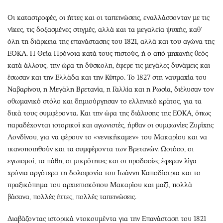
Οι καταστροφές, οι ήττες και οι ταπεινώσεις, εναλλάσσονταν με τις
νίκες, τις δοξασμένες στιγμές, αλλά και τα μεγαλεία ψυχής, καθ’
όλη τη διάρκεια της επανάστασης του 1821, αλλά και του αγώνα της
ΕΟΚΑ. Η Θεία Πρόνοια κατά τους πιστούς, ή ο από μηχανής θεός
κατά άλλους, την ώρα τη δύσκολη, έφερε τις μεγάλες δυνάμεις και
έσωσαν και την Ελλάδα και την Κύπρο. Το 1827 στη ναυμαχία του
Ναβαρίνου, η Μεγάλη Βρετανία, η Γαλλία και η Ρωσία, διέλυσαν τον
οθωμανικό στόλο και δημιούργησαν το ελληνικό κράτος, για τα
δικά τους συμφέροντα. Και την ώρα της διάλυσης της ΕΟΚΑ, όπως
παραδέχονται ιστορικοί και αγωνιστές, ήρθαν οι συμφωνίες Ζυρίχης
Λονδίνου, για να φέρουν το «νενικήκαμεν» του Μακαρίου και να
ικανοποιηθούν και τα συμφέροντα των Βρετανών. Ωστόσο, οι
εγωισμοί, τα πάθη, οι μικρότητες και οι προδοσίες έφεραν λίγα
χρόνια αργότερα τη δολοφονία του Ιωάννη Καποδίστρια και το
πραξικόπημα του αρχιεπισκόπου Μακαρίου και μαζί, πολλά
βάσανα, πολλές ήττες, πολλές ταπεινώσεις.
Διαβάζοντας ιστορικά ντοκουμέντα για την Επανάσταση του 1821