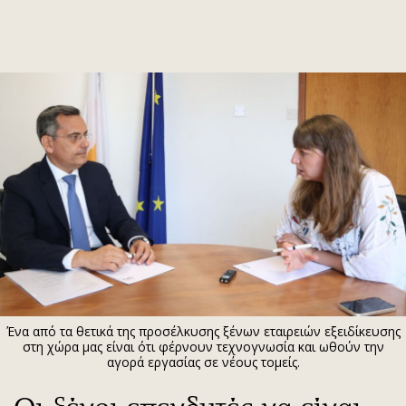
ΕΓΓΡΑΦΗ
ΕΙΣΟΔΟΣ
ΚΑΤΗΓΟΡΙΕΣ
ΣΥΝΔΕΣΗ
Κύπρος
Απόψεις
Παιδεία
Αρθρογραφία
Υγεία
The Hill
Πολιτική
Υγεία
Βουλευτικές 2026
Αγγελίες
Εκλογές 2024
Ενοικιάζονται
Ένα από τα θετικά της προσέλκυσης ξένων εταιρειών εξειδίκευσης
Προεδρικές 2023
Πωλούνται
στη χώρα μας είναι ότι φέρνουν τεχνογνωσία και ωθούν την
αγορά εργασίας σε νέους τομείς.
Δημοσκοπήσεις
Ζητούν εργασία
Διπλωματία
Θέσεις εργασίας