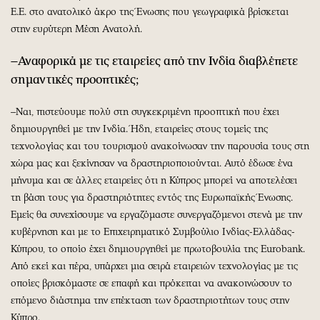
Ε.Ε. στο ανατολικό άκρο της Ένωσης που γεωγραφικά βρίσκεται
στην ευρύτερη Μέση Ανατολή.
–Αναφορικά με τις εταιρείες από την Ινδία διαβλέπετε
σημαντικές προοπτικές;
–Ναι, πιστεύουμε πολύ στη συγκεκριμένη προοπτική που έχει
δημιουργηθεί με την Ινδία. Ήδη, εταιρείες στους τομείς της
τεχνολογίας και του τουρισμού ανακοίνωσαν την παρουσία τους στη
χώρα μας και ξεκίνησαν να δραστηριοποιούνται. Αυτό έδωσε ένα
μήνυμα και σε άλλες εταιρείες ότι η Κύπρος μπορεί να αποτελέσει
τη βάση τους για δραστηριότητες εντός της Ευρωπαϊκής Ένωσης.
Εμείς θα συνεχίσουμε να εργαζόμαστε συνεργαζόμενοι στενά με την
κυβέρνηση και με το Επιχειρηματικό Συμβούλιο Ινδίας-Ελλάδας-
Κύπρου, το οποίο έχει δημιουργηθεί με πρωτοβουλία της Eurobank.
Από εκεί και πέρα, υπάρχει μια σειρά εταιρειών τεχνολογίας με τις
οποίες βρισκόμαστε σε επαφή και πρόκειται να ανακοινώσουν το
επόμενο διάστημα την επέκταση των δραστηριοτήτων τους στην
Κύπρο.