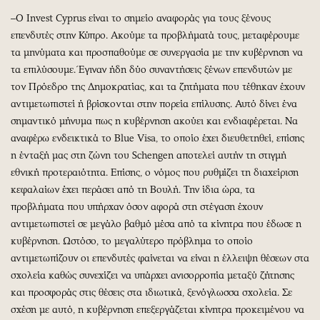
–Ο Invest Cyprus είναι το σημείο αναφοράς για τους ξένους
επενδυτές στην Κύπρο. Ακούμε τα προβλήματά τους, μεταφέρουμε
τα μηνύματα και προσπαθούμε σε συνεργασία με την κυβέρνηση να
τα επιλύσουμε. Έγιναν ήδη δύο συναντήσεις ξένων επενδυτών με
τον Πρόεδρο της Δημοκρατίας, και τα ζητήματα που τέθηκαν έχουν
αντιμετωπιστεί ή βρίσκονται στην πορεία επίλυσης. Αυτό δίνει ένα
σημαντικό μήνυμα πως η κυβέρνηση ακούει και ενδιαφέρεται. Να
αναφέρω ενδεικτικά το Blue Visa, το οποίο έχει διευθετηθεί, επίσης
η ένταξή μας στη ζώνη του Schengen αποτελεί αυτήν τη στιγμή
εθνική προτεραιότητα. Επίσης, ο νόμος που ρυθμίζει τη διαχείριση
κεφαλαίων έχει περάσει από τη Βουλή. Την ίδια ώρα, τα
προβλήματα που υπήρχαν όσον αφορά στη στέγαση έχουν
αντιμετωπιστεί σε μεγάλο βαθμό μέσα από τα κίνητρα που έδωσε η
κυβέρνηση. Ωστόσο, το μεγαλύτερο πρόβλημα το οποίο
αντιμετωπίζουν οι επενδυτές φαίνεται να είναι η έλλειψη θέσεων στα
σχολεία καθώς συνεχίζει να υπάρχει ανισορροπία μεταξύ ζήτησης
και προσφοράς στις θέσεις στα ιδιωτικά, ξενόγλωσσα σχολεία. Σε
σχέση με αυτό, η κυβέρνηση επεξεργάζεται κίνητρα προκειμένου να