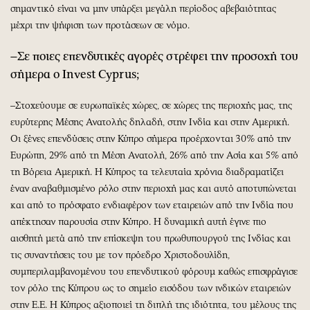
σημαντικό είναι να μην υπάρξει μεγάλη περίοδος αβεβαιότητας
μέχρι την ψήφιση των προτάσεων σε νόμο.
–Σε ποιες επενδυτικές αγορές στρέφει την προσοχή του
σήμερα ο Invest Cyprus;
–Στοχεύουμε σε ευρωπαϊκές χώρες, σε χώρες της περιοχής μας, της
ευρύτερης Μέσης Ανατολής δηλαδή, στην Ινδία και στην Αμερική.
Οι ξένες επενδύσεις στην Κύπρο σήμερα προέρχονται 30% από την
Ευρώπη, 29% από τη Μέση Ανατολή, 26% από την Ασία και 5% από
τη Βόρεια Αμερική. Η Κύπρος τα τελευταία χρόνια διαδραματίζει
έναν αναβαθμισμένο ρόλο στην περιοχή μας και αυτό αποτυπώνεται
και από το πρόσφατο ενδιαφέρον των εταιρειών από την Ινδία που
απέκτησαν παρουσία στην Κύπρο. Η δυναμική αυτή έγινε πιο
αισθητή μετά από την επίσκεψη του πρωθυπουργού της Ινδίας και
τις συναντήσεις του με τον πρόεδρο Χριστοδουλίδη,
συμπεριλαμβανομένου του επενδυτικού φόρουμ καθώς επισφράγισε
τον ρόλο της Κύπρου ως το σημείο εισόδου των ινδικών εταιρειών
στην Ε.Ε. Η Κύπρος αξιοποιεί τη διπλή της ιδιότητα, του μέλους της