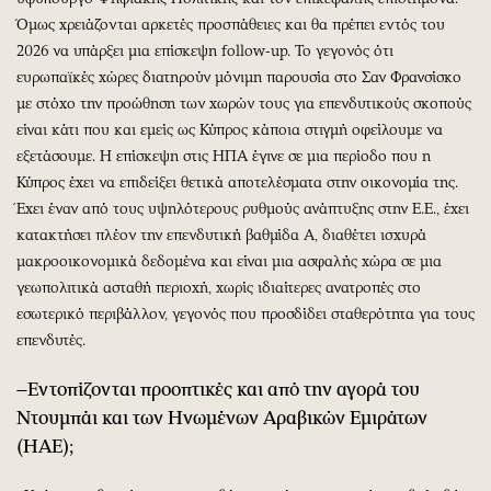
Όμως χρειάζονται αρκετές προσπάθειες και θα πρέπει εντός του
2026 να υπάρξει μια επίσκεψη follow-up. Το γεγονός ότι
ευρωπαϊκές χώρες διατηρούν μόνιμη παρουσία στο Σαν Φρανσίσκο
με στόχο την προώθηση των χωρών τους για επενδυτικούς σκοπούς
είναι κάτι που και εμείς ως Κύπρος κάποια στιγμή οφείλουμε να
εξετάσουμε. Η επίσκεψη στις ΗΠΑ έγινε σε μια περίοδο που η
Κύπρος έχει να επιδείξει θετικά αποτελέσματα στην οικονομία της.
Έχει έναν από τους υψηλότερους ρυθμούς ανάπτυξης στην Ε.Ε., έχει
κατακτήσει πλέον την επενδυτική βαθμίδα Α, διαθέτει ισχυρά
μακροοικονομικά δεδομένα και είναι μια ασφαλής χώρα σε μια
γεωπολιτικά ασταθή περιοχή, χωρίς ιδιαίτερες ανατροπές στο
εσωτερικό περιβάλλον, γεγονός που προσδίδει σταθερότητα για τους
επενδυτές.
–Εντοπίζονται προοπτικές και από την αγορά του
Ντουμπάι και των Ηνωμένων Αραβικών Εμιράτων
(ΗΑΕ);