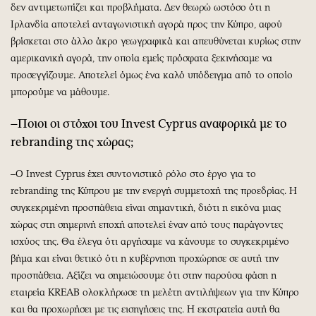
δεν αντιμετωπίζει και προβλήματα. Δεν θεωρώ ωστόσο ότι η
Ιρλανδία αποτελεί ανταγωνιστική αγορά προς την Κύπρο, αφού
βρίσκεται στο άλλο άκρο γεωγραφικά και απευθύνεται κυρίως στην
αμερικανική αγορά, την οποία εμείς πρόσφατα ξεκινήσαμε να
προσεγγίζουμε. Αποτελεί όμως ένα καλό υπόδειγμα από το οποίο
μπορούμε να μάθουμε.
–Ποιοι οι στόχοι του Invest Cyprus αναφορικά με το
rebranding της χώρας;
–O Invest Cyprus έχει συντονιστικό ρόλο στο έργο για το
rebranding της Κύπρου με την ενεργή συμμετοχή της προεδρίας. Η
συγκεκριμένη προσπάθεια είναι σημαντική, διότι η εικόνα μιας
χώρας στη σημερινή εποχή αποτελεί έναν από τους παράγοντες
ισχύος της. Θα έλεγα ότι αργήσαμε να κάνουμε το συγκεκριμένο
βήμα και είναι θετικό ότι η κυβέρνηση προχώρησε σε αυτή την
προσπάθεια. Αξίζει να σημειώσουμε ότι στην παρούσα φάση η
εταιρεία KREAB ολοκλήρωσε τη μελέτη αντιλήψεων για την Κύπρο
και θα προχωρήσει με τις εισηγήσεις της. Η εκστρατεία αυτή θα