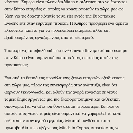
κέντρου. Σήμερα είναι πλέον ξεκάθαρη η στόχευση στο να έρχονται
στην Κύπρο εταιρείες οι οποίες να χρησιμοποιούν τη χώρα μας ως
βάση για τις δραστηριότητές τους, είτε εντός της Ευρωπαϊκής
Ένωσης είτε στην ευρύτερη περιοχή. Η Κύπρος προσφέρει ένα αρκετά
ελκυστικό πακέτο για να προσελκύσει εταιρείες, αλλά και
εξειδικευμένους εργαζόμενους από το εξωτερικό.
Ταυτόχρονα, το υψηλό επίπεδο ανθρώπινου δυναμικού που έχουμε
στην Κύπρο είναι σημαντικό συστατικό της επιτυχίας αυτής της
προσπάθειας
Ένα από τα θετικά της προσέλκυσης ξένων εταιρειών εξειδίκευσης
στη χώρα μας, πέραν της συνεισφοράς στην ανάπτυξη, είναι ότι
φέρνουν τεχνογνωσία, και ωθούν την αγορά εργασίας σε νέους
τομείς δημιουργώντας μια πιο διαφοροποιημένη και ανθεκτική
οικονομία. Για να αξιοποιηθούν ακόμη περισσότεροι Κύπριοι σε
αυτούς τους νέους τομείς είναι σημαντικό να γεφυρωθεί το κενό
δεξιοτήτων στην αγορά εργασίας. Με αυτό συνδέεται και η
πρωτοβουλία της κυβέρνησης Minds in Cyprus, στοχεύοντας να