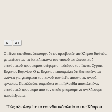
Περιβάλλον
Ταξίδια
Ελλάδα
Συνταγές
Κόσμος
Έξοδος
Παράξενα
Media
Πολιτισμός
Εκπομπές
Σινεμά
Wine routes
A−
A+
Θέατρο-Χορός
Podcasts
Μουσική
Uncut
Οι ξένοι επενδυτές λειτουργούν ως πρεσβευτές της Κύπρου διεθνώς,
Εικαστικά
Προσφορές
μεταφέροντας τη θετική εικόνα του νησιού ως ελκυστικού
επενδυτικού προορισμού, ανέφερε ο πρόεδρος του Invest Cyprus,
Βιβλίο
Προσωπικότητες στην ''Κ''
Ευγένιος Ευγενίου. Ο κ. Ευγενίου επισημαίνει ότι διαπιστώνεται
Χειρόγραφα
Επιστολές
ανάγκη για γεφύρωση του κενού των δεξιοτήτων στην αγορά
εργασίας. Παράλληλα, σημειώνει ότι η Ιρλανδία αποτελεί έναν
επενδυτικό προορισμό από τον οποίο μπορούμε να αντλήσουμε
παραδείγματα.
–Πώς αξιολογείτε το επενδυτικό πλαίσιο της Κύπρου