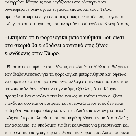
ενθαρρύνει Κύπριους που εργάζονται στο εξωτερικό να
συνεισφέρουν στην αγορά εργασίας της χώρας τους. Τέλος,
προωθούμε ώριμα έργα σε τομείς όπως η εκπαίδευση, η υγεία, η
ενέργεια και ο τουρισμός που πληρούν προϋποθέσεις βιωσιμότητας.
–Εκτιμάτε ότι η φορολογική μεταρρύθμιση που είναι
στα σκαριά θα επιδράσει αρνητικά στις ξένες
επενδύσεις στην Κύπρο;
–Είμαστε σε επαφή με τους ξένους επενδυτές καθ’ όλη τη διάρκεια
των διαβουλεύσεων για τη φορολογική μεταρρύθμιση και οφείλω
να σημειώσω ότι οι προτεινόμενες αλλαγές στην ολότητά τους τούς
ικανοποιούν. Δεν πρέπει να αγνοούμε, εξάλλου, ότι η Κύπρος
προσφέρει ένα συνολικό πακέτο και ως εκ τούτου τόσο οι ξένοι
επενδυτές όσο και οι εταιρείες και οι εργαζόμενοί τους δεν είναι
εδώ μόνο για τα φορολογικά κίνητρα. Αυτά αποτελούν μια πτυχή
ενός ευρύτερου πλαισίου που συμπεριλαμβάνει την ποιότητα ζωής,
την ασφάλεια, τις υποδομές, τις διευκολύνσεις για μεταστέγαση και
τα προνόμια της γεωγραφικής θέσης της χώρας μας. Αυτό που είναι