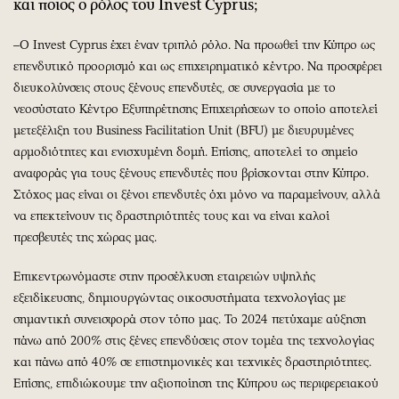
και ποιος ο ρόλος του Invest Cyprus;
–Ο Invest Cyprus έχει έναν τριπλό ρόλο. Να προωθεί την Κύπρο ως
επενδυτικό προορισμό και ως επιχειρηματικό κέντρο. Nα προσφέρει
διευκολύνσεις στους ξένους επενδυτές, σε συνεργασία με το
νεοσύστατο Κέντρο Εξυπηρέτησης Επιχειρήσεων το οποίο αποτελεί
μετεξέλιξη του Business Facilitation Unit (BFU) με διευρυμένες
αρμοδιότητες και ενισχυμένη δομή. Επίσης, αποτελεί το σημείο
αναφοράς για τους ξένους επενδυτές που βρίσκονται στην Κύπρο.
Στόχος μας είναι οι ξένοι επενδυτές όχι μόνο να παραμείνουν, αλλά
να επεκτείνουν τις δραστηριότητές τους και να είναι καλοί
πρεσβευτές της χώρας μας.
Επικεντρωνόμαστε στην προσέλκυση εταιρειών υψηλής
εξειδίκευσης, δημιουργώντας οικοσυστήματα τεχνολογίας με
σημαντική συνεισφορά στον τόπο μας. Το 2024 πετύχαμε αύξηση
πάνω από 200% στις ξένες επενδύσεις στον τομέα της τεχνολογίας
και πάνω από 40% σε επιστημονικές και τεχνικές δραστηριότητες.
Επίσης, επιδιώκουμε την αξιοποίηση της Κύπρου ως περιφερειακού