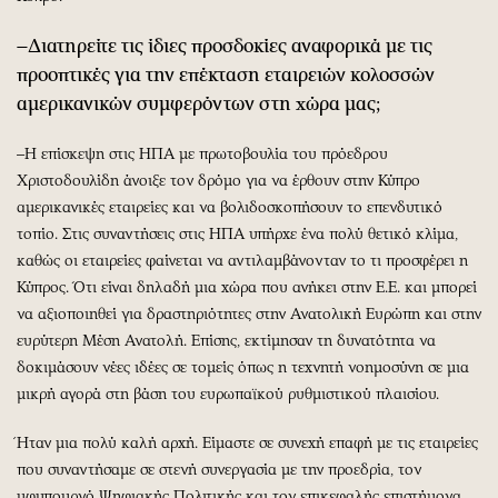
–Διατηρείτε τις ίδιες προσδοκίες αναφορικά με τις
προοπτικές για την επέκταση εταιρειών κολοσσών
αμερικανικών συμφερόντων στη χώρα μας;
–Η επίσκεψη στις ΗΠΑ με πρωτοβουλία του πρόεδρου
Χριστοδουλίδη άνοιξε τον δρόμο για να έρθουν στην Κύπρο
αμερικανικές εταιρείες και να βολιδοσκοπήσουν το επενδυτικό
τοπίο. Στις συναντήσεις στις ΗΠΑ υπήρχε ένα πολύ θετικό κλίμα,
καθώς οι εταιρείες φαίνεται να αντιλαμβάνονταν το τι προσφέρει η
Κύπρος. Ότι είναι δηλαδή μια χώρα που ανήκει στην Ε.Ε. και μπορεί
να αξιοποιηθεί για δραστηριότητες στην Ανατολική Ευρώπη και στην
ευρύτερη Μέση Ανατολή. Επίσης, εκτίμησαν τη δυνατότητα να
δοκιμάσουν νέες ιδέες σε τομείς όπως η τεχνητή νοημοσύνη σε μια
μικρή αγορά στη βάση του ευρωπαϊκού ρυθμιστικού πλαισίου.
Ήταν μια πολύ καλή αρχή. Είμαστε σε συνεχή επαφή με τις εταιρείες
που συναντήσαμε σε στενή συνεργασία με την προεδρία, τον
υφυπουργό Ψηφιακής Πολιτικής και τον επικεφαλής επιστήμονα.