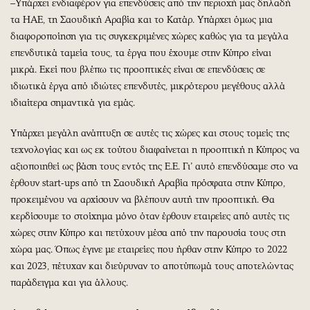
–Υπάρχει ενδιαφέρον για επενδύσεις από την περιοχή μας δηλαδή
τα ΗΑΕ, τη Σαουδική Αραβία και το Κατάρ. Υπάρχει όμως μια
διαφοροποίηση για τις συγκεκριμένες χώρες καθώς για τα μεγάλα
επενδυτικά ταμεία τους, τα έργα που έχουμε στην Κύπρο είναι
μικρά. Εκεί που βλέπω τις προοπτικές είναι σε επενδύσεις σε
ιδιωτικά έργα από ιδιώτες επενδυτές, μικρότερου μεγέθους αλλά
ιδιαίτερα σημαντικά για εμάς.
Υπάρχει μεγάλη ανάπτυξη σε αυτές τις χώρες και στους τομείς της
τεχνολογίας και ως εκ τούτου διαφαίνεται η προοπτική η Κύπρος να
αξιοποιηθεί ως βάση τους εντός της Ε.Ε. Γι’ αυτό επενδύσαμε στο να
έρθουν start-ups από τη Σαουδική Αραβία πρόσφατα στην Κύπρο,
προκειμένου να αρχίσουν να βλέπουν αυτή την προοπτική. Θα
κερδίσουμε το στοίχημα μόνο όταν έρθουν εταιρείες από αυτές τις
χώρες στην Κύπρο και πετύχουν μέσα από την παρουσία τους στη
χώρα μας. Όπως έγινε με εταιρείες που ήρθαν στην Κύπρο το 2022
και 2023, πέτυχαν και διεύρυναν το αποτύπωμά τους αποτελώντας
παράδειγμα και για άλλους.