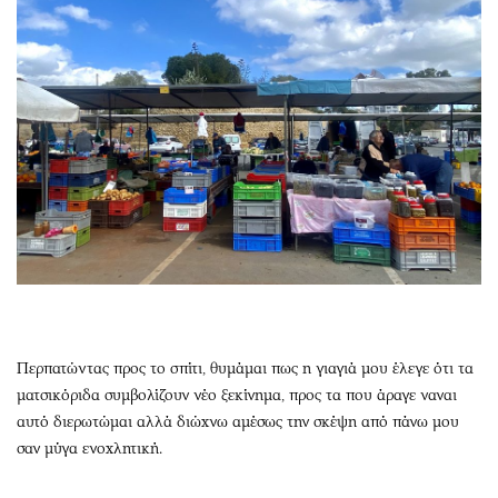
Περπατώντας προς το σπίτι, θυμάμαι πως η γιαγιά μου έλεγε ότι τα
ματσικόριδα συμβολίζουν νέο ξεκίνημα, προς τα που άραγε ναναι
αυτό διερωτώμαι αλλά διώχνω αμέσως την σκέψη από πάνω μου
σαν μύγα ενοχλητική.