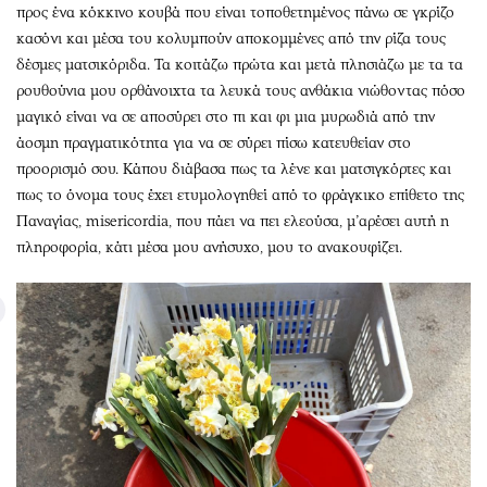
προς ένα κόκκινο κουβά που είναι τοποθετημένος πάνω σε γκρίζο
κασόνι και μέσα του κολυμπούν αποκομμένες από την ρίζα τους
δέσμες ματσικόριδα. Τα κοιτάζω πρώτα και μετά πλησιάζω με τα τα
ρουθούνια μου ορθάνοιχτα τα λευκά τους ανθάκια νιώθοντας πόσο
μαγικό είναι να σε αποσύρει στο πι και φι μια μυρωδιά από την
άοσμη πραγματικότητα για να σε σύρει πίσω κατευθείαν στο
προορισμό σου. Κάπου διάβασα πως τα λένε και ματσιγκόρτες και
πως το όνομα τους έχει ετυμολογηθεί από το φράγκικο επίθετο της
Παναγίας, misericordia, που πάει να πει ελεούσα, μ’αρέσει αυτή η
πληροφορία, κάτι μέσα μου ανήσυχο, μου το ανακουφίζει.