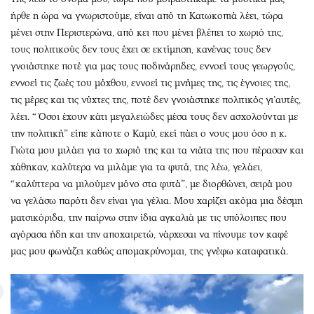
ήρθε η ώρα να γνωριστούμε, είναι από τη Κατωκοπιά λέει, τώρα
μένει στην Περιστερώνα, από κει που μένει βλέπει το χωριό της,
τους πολιτικούς δεν τους έχει σε εκτίμηση, κανένας τους δεν
γνοιάστηκε ποτέ για μας τους ποδινάρηδες, εννοεί τους γεωργούς,
εννοεί τις ζωές του μόχθου, εννοεί τις μνήμες της, τις έγνοιες της,
τις μέρες και τις νύχτες της, ποτέ δεν γνοιάστηκε πολιτικός γι’αυτές,
λέει. “Όσοι έχουν κάτι μεγαλειώδες μέσα τους δεν ασχολούνται με
την πολιτική” είπε κάποτε ο Καμύ, εκεί πάει ο νους μου όσο η κ.
Γιώτα μου μιλάει για το χωριό της και τα νιάτα της που πέρασαν και
χάθηκαν, καλύτερα να μιλάμε για τα φυτά, της λέω, γελάει,
“καλύττερα να μιλούμεν μόνο στα φυτά”, με διορθώνει, σειρά μου
να γελάσω παρότι δεν είναι για γέλια. Μου χαρίζει ακόμα μια δέσμη
ματσικόριδα, την παίρνω στην ίδια αγκαλιά με τις υπόλοιπες που
αγόρασα ήδη και την αποχαιρετώ, νάρχεσαι να πίνουμε τον καφέ
μας μου φωνάζει καθώς απομακρύνομαι, της γνέφω καταφατικά.