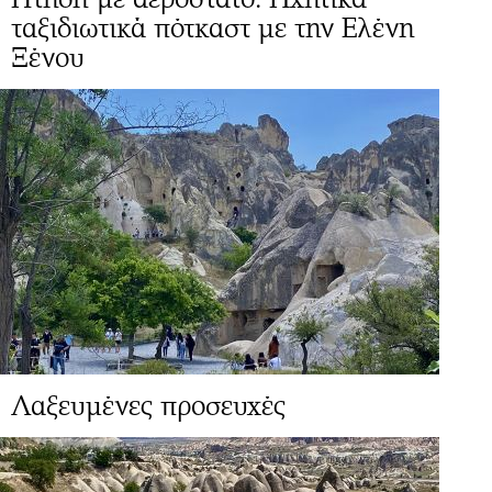
ταξιδιωτικά πότκαστ με την Ελένη
Ξένου
Λαξευμένες προσευχές