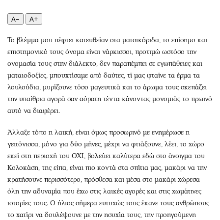
Περιβάλλον
Ταξίδια
Ελλάδα
Συνταγές
A−
A+
Κόσμος
Έξοδος
Το βλέμμα μου πέφτει κατευθείαν στα ματσικόριδα, το επίσημο και
Παράξενα
Media
επιστημονικό τους όνομα είναι νάρκισσοι, προτιμώ ωστόσο την
Πολιτισμός
Εκπομπές
ονομασία τους στην διάλεκτο, δεν παραπέμπει σε εγωπάθειες και
Σινεμά
Wine routes
ματαιοδοξίες, μπουχτίσαμε από δαύτες, τί μας φταίνε τα έρμα τα
λουλούδια, μυρίζουνε τόσο μαγευτικά και το άρωμα τους σκεπάζει
Θέατρο-Χορός
Podcasts
την υπαίθρια αγορά σαν αόρατη τέντα κάνοντας μονομιάς το πρωινό
Μουσική
Uncut
αυτό να διαφέρει.
Εικαστικά
Προσφορές
Βιβλίο
Προσωπικότητες στην ''Κ''
Άλλαξε τόπο η λαική, είναι όμως προσωρινό με ενημέρωσε η
γειτόνισσα, μόνο για δύο μήνες, μέχρι να φτιάξουνε, λέει, το χώρο
Χειρόγραφα
Επιστολές
εκεί στη περιοχή του ΟΧΙ, βολεύει καλύτερα εδώ στο άνοιγμα του
Κολοκάση, της είπα, είναι πιο κοντά στα σπίτια μας, μακάρι να την
κρατήσουνε περισσότερο, πρόσθεσα και μέσα στο μακάρι χώρεσα
όλη την αδυναμία που έχω στις λαικές αγορές και στις χωμάτινες
ιστορίες τους. Ο ήλιος σήμερα ευτυχώς τους έκανε τους ανθρώπους
το χατίρι να δουλέψουνε με την ησυχία τους, την προηγούμενη