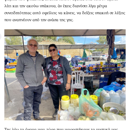
λέει και την ακούω υπάκουα, άν έχεις διανύσει λίγα μέτρα
συνειδητότητας αυτό οφείλεις να κάνεις, να δείξεις υπακοή σε λέξεις
που αναπνέουν από την ανάσα της γης.
Της λέω το όνομα μου, τώρα που μοιραστήκαμε τα μυστικά μας