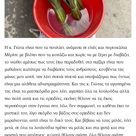
Η κ. Γιώτα είναι που τα πουλάει, ανάμεσα σε ελιές και πορτοκάλια
Μέρλιν, με βλέπει που τα κοιτάζω και χωρίς να με ξέρει με διαβάζει,
το νιώθει αμέσως πως τους έχω παραδοθεί, στο παζάρι είναι που
μαθαίνεις καλύτερα να διαβάσεις τους ανθρώπους, κουβέντα της
μάνας μου αυτή, την λέει συχνά-πυκνά και υποψιάζομαι πως όντως
είναι μια αλήθεια αδιαπραγμάτευτη. Και της κ. Γιώτας τα αγαπημένα
της είναι τα ματσικόριδα μου λέει, αγαπάει όλα τα λουλούδια αλλά
πιο πολύ αυτά και τις ορχιδέες, εκείνες θέλουν να τις έχεις
περισσότερο στην έγνοια σου, λέω, δεν συμφωνεί, το καθένα έχει το
μυστικό του, λίγο σκόρδο να βάζεις στις ορχιδέες και δεν
μαραίνονται, αυτό είναι το δικό τους. Και βέβαια να τους μιλάς, λέει
μετά, σε όλα τα λουλούδια πρέπει να μιλάς και στα φυτά και στα
φαγητά που φτιάχνεις, κι’αυτά θέλουν αγάπη, όλα θέλουν αγάπη