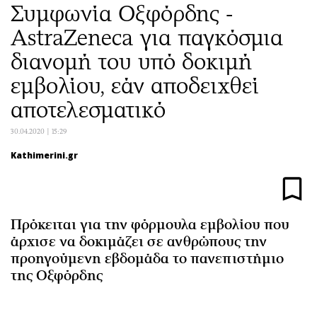
Συμφωνία Οξφόρδης -
Αθλητισμός
Geek
AstraZeneca για παγκόσμια
Κύπρος
Νέα
Ελλάδα
Κινητά-tablets
διανομή του υπό δοκιμή
Διεθνή
Social
εμβολίου, εάν αποδειχθεί
Κληρώσεις Allwyn
Αυτοκίνηση
αποτελεσματικό
Οικονομική
Αφιερώματα
30.04.2020 | 15:29
Οικονομία
Πολιτική
Kathimerini.gr
Real Estate
Οικονομία
Επιχειρήσεις
Γενικά
Αγορές
Αναδρομές
Money Review
Πρόσωπα
Πρόκειται για την φόρμουλα εμβολίου που
AstroBank Properties
Περιβάλλον
άρχισε να δοκιμάζει σε ανθρώπους την
προηγούμενη εβδομάδα το πανεπιστήμιο
Trends
Good Life
της Οξφόρδης
Ενέργεια
Γυναίκα
Ναυτιλία
Showbiz