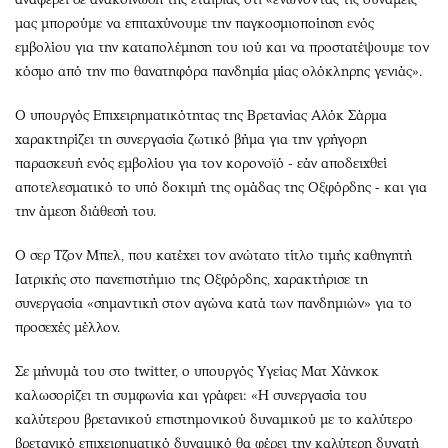
μας μπορούμε να επιταχύνουμε την παγκοσμιοποίηση ενός
εμβολίου για την καταπολέμηση του ιού και να προστατέψουμε τον
κόσμο από την πιο θανατηφόρα πανδημία μίας ολόκληρης γενιάς».
Ο υπουργός Επιχειρηματικότητας της Βρετανίας Αλόκ Σάρμα
χαρακτηρίζει τη συνεργασία ζωτικό βήμα για την γρήγορη
παρασκευή ενός εμβολίου για τον κορονοϊό - εάν αποδειχθεί
αποτελεσματικό το υπό δοκιμή της ομάδας της Οξφόρδης - και για
την άμεση διάθεσή του.
Ο σερ Τζον Μπελ, που κατέχει τον ανώτατο τίτλο τιμής καθηγητή
Ιατρικής στο πανεπιστήμιο της Οξφόρδης, χαρακτήρισε τη
συνεργασία «σημαντική στον αγώνα κατά των πανδημιών» για το
προσεχές μέλλον.
Σε μήνυμά του στο twitter, ο υπουργός Υγείας Ματ Χάνκοκ
καλωσορίζει τη συμφωνία και γράφει: «Η συνεργασία του
καλύτερου βρετανικού επιστημονικού δυναμικού με το καλύτερο
βρετανικό επιχειρηματικό δυναμικό θα φέρει την καλύτερη δυνατή