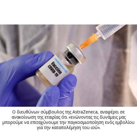
ΕΓΓΡΑΦΗ
ΕΙΣΟΔΟΣ
ΚΑΤΗΓΟΡΙΕΣ
ΣΥΝΔΕΣΗ
Κύπρος
Απόψεις
Παιδεία
Αρθρογραφία
Υγεία
The Hill
Πολιτική
Υγεία
Βουλευτικές 2026
Αγγελίες
Εκλογές 2024
Ενοικιάζονται
Ο διευθύνων σύμβουλος της AstraZeneca, αναφέρει σε
Προεδρικές 2023
Πωλούνται
ανακοίνωση της εταιρίας ότι «ενώνοντας τις δυνάμεις μας
μπορούμε να επιταχύνουμε την παγκοσμιοποίηση ενός εμβολίου
Δημοσκοπήσεις
Ζητούν εργασία
για την καταπολέμηση του ιού».
Διπλωματία
Θέσεις εργασίας