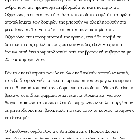
ανθρώπους την προηγούμενη εβδομάδα το πανεπιστήμιο της
Οξφόρδης, η επιστημονική ομάδα του οποίου εκτιμά ότι τα πρώτα
αποτελέσματα των δοκιμών της μπορούν να ολοκληρωθούν στα
μέσα Ιουνίου. Το Ινστιτούτο Jenner του πανεπιστημίου της
Οξφόρδης, που πραγματοποιεί την έρευνα, έχει ήδη προβεί σε
δοκιμαστικούς εμβολιασμούς σε εκατοντάδες εθελοντές και η
έρευνα αυτή έχει χρηματοδοτηθεί από την βρετανική κυβέρνηση με
20 εκατομμύρια λίρες.
Εάν τα αποτελέσματα των δοκιμών αποδειχθούν αποτελεσματικά,
τότε θα δρομολογηθεί άμεσα η παρασκευή του σε μεγάλη κλίμακα
και η διανομή του ανά τον κόσμο, για τα οποία υπεύθυνη θα είναι η
βρετανο-σουηδική φαρμακευτική εταιρία. Αρχικά και για όσο
διαρκεί η πανδημία, οι δύο πλευρές συμφώνησαν να λειτουργήσουν
σε μη κερδοσκοπική βάση, καλύπτοντας μόνο το κόστος παραγωγής
και διανομής.
Ο διευθύνων σύμβουλος της AstraZeneca, ο Πασκάλ Σοριοτ,
αναφέρει σε ανακοίνωση της εταιρίας ότι «ενώνοντας τις δυνάμεις