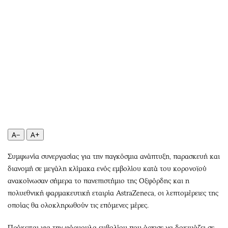
Περιβάλλον
Ταξίδια
Ελλάδα
Συνταγές
Κόσμος
Έξοδος
Παράξενα
Media
Πολιτισμός
Εκπομπές
Σινεμά
Wine routes
Θέατρο-Χορός
Podcasts
Μουσική
Uncut
Εικαστικά
Προσφορές
A−
A+
Βιβλίο
Προσωπικότητες στην ''Κ''
Χειρόγραφα
Επιστολές
Συμφωνία συνεργασίας για την παγκόσμια ανάπτυξη, παρασκευή και
διανομή σε μεγάλη κλίμακα ενός εμβολίου κατά του κορονοϊού
ανακοίνωσαν σήμερα το πανεπιστήμιο της Οξφόρδης και η
πολυεθνική φαρμακευτική εταιρία AstraZeneca, οι λεπτομέρειες της
οποίας θα ολοκληρωθούν τις επόμενες μέρες.
Πρόκειται για την φόρμουλα εμβολίου που άρχισε να δοκιμάζει σε