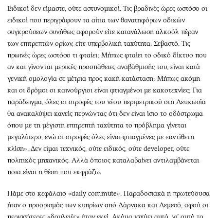
Ειδικοί δεν είμαστε, ούτε αστυνομικοί. Τις βραδινές ώρες ωστόσο οι
ειδικοί που περιγράφουν τα αίτια των θανατηφόρων οδικών
συγκρούσεων συνήθως αφορούν είτε κατανάλωση αλκοόλ πέραν
των επιτρεπτών ορίων, είτε υπερβολική ταχύτητα. Σεβαστό. Τις
πρωινές ώρες ωστόσο τι φταίει; Μήπως φταίει το οδικό δίκτυο που
αν και γίνονται μερικές προσπάθειες αναβάθμισής του, είναι κατά
γενική ομολογία σε μέτρια προς κακή κατάσταση; Μήπως ακόμη
και οι δρόμοι οι καινούργιοι είναι φτιαγμένοι με κακοτεχνίες; Για
παράδειγμα, όλες οι στροφές του νέου περιμετρικού στη Λευκωσία
θα ανακαλύψει κανείς περνώντας ότι δεν είναι ίσιο το οδόστρωμα
όπου με τη μέγιστη επιτρεπτή ταχύτητα το πρόβλημα γίνεται
μεγαλύτερο, ενώ οι στροφές όλες είναι φτιαγμένες με «αντίθετη
κλίση». Δεν είμαι τεχνικός, ούτε ειδικός, ούτε developer, ούτε
πολιτικός μηχανικός. Αλλά όποιος καταλαβαίνει αντιλαμβάνεται
ποια είναι η θέση που εκφράζω.
Πάμε στο κεφάλαιο «daily commute». Παραδοσιακά η πρωτεύουσα
ήταν ο προορισμός των κυπρίων από Λάρνακα και Λεμεσό, αφού οι
περισσότερες «δουλειές» ήταν εκεί. Ακόμα ισχύει αυτό, γι’ αυτό το