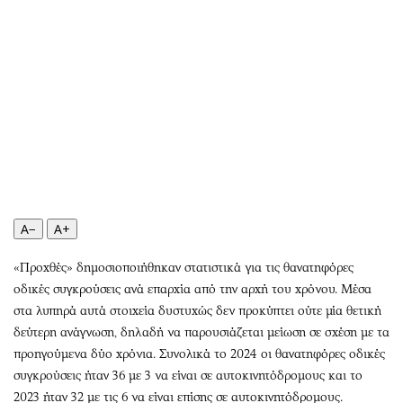
Αθλητισμός
Geek
Κύπρος
Νέα
Ελλάδα
Κινητά-tablets
Διεθνή
Social
Κληρώσεις Allwyn
Αυτοκίνηση
Οικονομική
Αφιερώματα
Οικονομία
Πολιτική
Real Estate
Οικονομία
Επιχειρήσεις
Γενικά
A−
A+
Αγορές
Αναδρομές
«Προχθές» δημοσιοποιήθηκαν στατιστικά για τις θανατηφόρες
Money Review
Πρόσωπα
οδικές συγκρούσεις ανά επαρχία από την αρχή του χρόνου. Μέσα
AstroBank Properties
Περιβάλλον
στα λυπηρά αυτά στοιχεία δυστυχώς δεν προκύπτει ούτε μία θετική
Trends
Good Life
δεύτερη ανάγνωση, δηλαδή να παρουσιάζεται μείωση σε σχέση με τα
προηγούμενα δύο χρόνια. Συνολικά το 2024 οι θανατηφόρες οδικές
Ενέργεια
Γυναίκα
συγκρούσεις ήταν 36 με 3 να είναι σε αυτοκινητόδρομους και το
Ναυτιλία
Showbiz
2023 ήταν 32 με τις 6 να είναι επίσης σε αυτοκινητόδρομους.