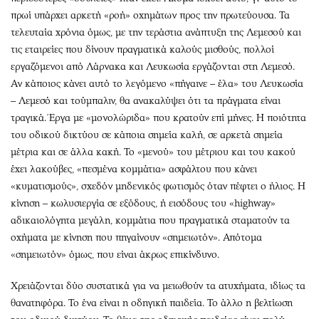
πρωί υπάρχει αρκετή «ροή» οχημάτων προς την πρωτεύουσα. Τα
τελευταία χρόνια όμως, με την τεράστια ανάπτυξη της Λεμεσού και
τις εταιρείες που δίνουν πραγματικά καλούς μισθούς, πολλοί
εργαζόμενοι από Λάρνακα και Λευκωσία εργάζονται στη Λεμεσό.
Αν κάποιος κάνει αυτό το λεγόμενο «πήγαινε – έλα» του Λευκωσία
– Λεμεσό και τούμπαλιν, θα ανακαλύψει ότι τα πράγματα είναι
τραγικά. Έργα με «μονολώριδα» που κρατούν επί μήνες. Η ποιότητα
του οδικού δικτύου σε κάποια σημεία καλή, σε αρκετά σημεία
μέτρια και σε άλλα κακή. Το «μενού» του μέτριου και του κακού
έχει λακούβες, «πεσμένα κομμάτια» ασφάλτου που κάνει
«κυματισμούς», σχεδόν μηδενικός φωτισμός όταν πέφτει ο ήλιος. Η
κίνηση – κωλυσιεργία σε εξόδους, ή εισόδους του «highway»
αδικαιολόγητα μεγάλη, κομμάτια που πραγματικά σταματούν τα
οχήματα με κίνηση που πηγαίνουν «σημειωτόν». Απότομα
«σημειωτόν» όμως, που είναι άκρως επικίνδυνο.
Χρειάζονται δύο συστατικά για να μειωθούν τα ατυχήματα, ιδίως τα
θανατηφόρα. Το ένα είναι η οδηγική παιδεία. Το άλλο η βελτίωση