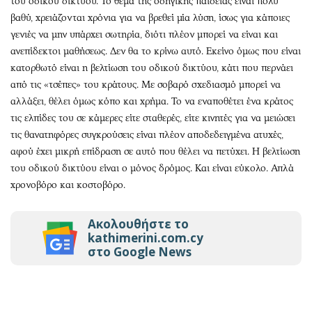
του οδικού δικτύου. Το θέμα της οδηγικής παιδείας είναι πολύ
βαθύ, χρειάζονται χρόνια για να βρεθεί μία λύση, ίσως για κάποιες
γενιές να μην υπάρχει σωτηρία, διότι πλέον μπορεί να είναι και
ανεπίδεκτοι μαθήσεως. Δεν θα το κρίνω αυτό. Εκείνο όμως που είναι
κατορθωτό είναι η βελτίωση του οδικού δικτύου, κάτι που περνάει
από τις «τσέπες» του κράτους. Με σοβαρό σχεδιασμό μπορεί να
αλλάξει, θέλει όμως κόπο και χρήμα. Το να εναποθέτει ένα κράτος
τις ελπίδες του σε κάμερες είτε σταθερές, είτε κινητές για να μειώσει
τις θανατηφόρες συγκρούσεις είναι πλέον αποδεδειγμένα ατυχές,
αφού έχει μικρή επίδραση σε αυτό που θέλει να πετύχει. Η βελτίωση
του οδικού δικτύου είναι ο μόνος δρόμος. Και είναι εύκολο. Απλά
χρονοβόρο και κοστοβόρο.
Ακολουθήστε το
kathimerini.com.cy
στο Google News