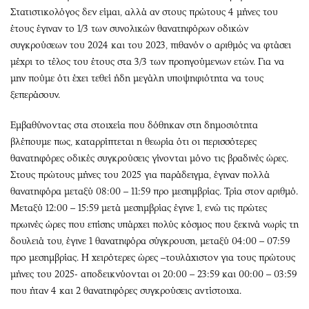
Περιβάλλον
Ταξίδια
Στατιστικολόγος δεν είμαι, αλλά αν στους πρώτους 4 μήνες του
Ελλάδα
Συνταγές
έτους έγιναν το 1/3 των συνολικών θανατηφόρων οδικών
Κόσμος
Έξοδος
συγκρούσεων του 2024 και του 2023, πιθανόν ο αριθμός να φτάσει
μέχρι το τέλος του έτους στα 3/3 των προηγούμενων ετών. Για να
Παράξενα
Media
μην πούμε ότι έχει τεθεί ήδη μεγάλη υποψηφιότητα να τους
Πολιτισμός
Εκπομπές
ξεπεράσουν.
Σινεμά
Wine routes
Θέατρο-Χορός
Podcasts
Εμβαθύνοντας στα στοιχεία που δόθηκαν στη δημοσιότητα
βλέπουμε πως, καταρρίπτεται η θεωρία ότι οι περισσότερες
Μουσική
Uncut
θανατηφόρες οδικές συγκρούσεις γίνονται μόνο τις βραδινές ώρες.
Εικαστικά
Προσφορές
Στους πρώτους μήνες του 2025 για παράδειγμα, έγιναν πολλά
Βιβλίο
Προσωπικότητες στην ''Κ''
θανατηφόρα μεταξύ 08:00 – 11:59 προ μεσημβρίας. Τρία στον αριθμό.
Χειρόγραφα
Επιστολές
Μεταξύ 12:00 – 15:59 μετά μεσημβρίας έγινε 1, ενώ τις πρώτες
πρωινές ώρες που επίσης υπάρχει πολύς κόσμος που ξεκινά νωρίς τη
δουλειά του, έγινε 1 θανατηφόρα σύγκρουση, μεταξύ 04:00 – 07:59
προ μεσημβρίας. Η χειρότερες ώρες –τουλάχιστον για τους πρώτους
μήνες του 2025- αποδεικνύονται οι 20:00 – 23:59 και 00:00 – 03:59
που ήταν 4 και 2 θανατηφόρες συγκρούσεις αντίστοιχα.