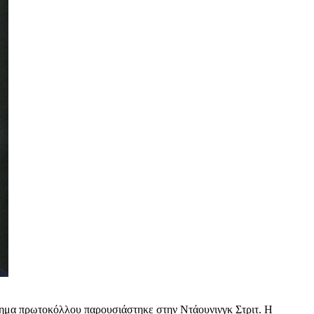
βλημα πρωτοκόλλου παρουσιάστηκε στην Ντάουνινγκ Στριτ. Η