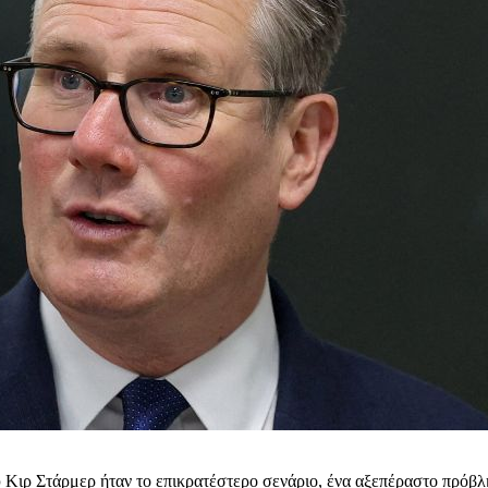
υ Κιρ Στάρμερ ήταν το επικρατέστερο σενάριο, ένα αξεπέραστο πρό