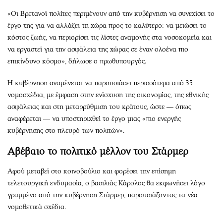
«Οι Βρετανοί πολίτες περιμένουν από την κυβέρνηση να συνεχίσει το
έργο της για να αλλάξει τη χώρα προς το καλύτερο: να μειώσει το
κόστος ζωής, να περιορίσει τις λίστες αναμονής στα νοσοκομεία και
να εργαστεί για την ασφάλεια της χώρας σε έναν ολοένα πιο
επικίνδυνο κόσμο», δήλωσε ο πρωθυπουργός.
Η κυβέρνηση αναμένεται να παρουσιάσει περισσότερα από 35
νομοσχέδια, με έμφαση στην ενίσχυση της οικονομίας, της εθνικής
ασφάλειας και στη μεταρρύθμιση του κράτους, ώστε — όπως
αναφέρεται — να υποστηριχθεί το έργο μιας «πιο ενεργής
κυβέρνησης στο πλευρό των πολιτών».
Αβέβαιο το πολιτικό μέλλον του Στάρμερ
Αφού μεταβεί στο κοινοβούλιο και φορέσει την επίσημη
τελετουργική ενδυμασία, ο βασιλιάς Κάρολος θα εκφωνήσει λόγο
γραμμένο από την κυβέρνηση Στάρμερ, παρουσιάζοντας τα νέα
νομοθετικά σχέδια.