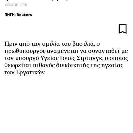
Αθλητισμός
Geek
13.05.2026 | 07:51
Κύπρος
Νέα
ΠΗΓΗ: Reuters
Ελλάδα
Κινητά-tablets
Διεθνή
Social
Κληρώσεις Allwyn
Αυτοκίνηση
Πριν από την ομιλία του βασιλιά, ο
Οικονομική
Αφιερώματα
πρωθυπουργός αναμένεται να συναντηθεί με
τον υπουργό Υγείας Γουές Στρίτινγκ, ο οποίος
Οικονομία
Πολιτική
θεωρείται πιθανός διεκδικητής της ηγεσίας
Real Estate
Οικονομία
των Εργατικών
Επιχειρήσεις
Γενικά
Αγορές
Αναδρομές
Money Review
Πρόσωπα
AstroBank Properties
Περιβάλλον
Trends
Good Life
Ενέργεια
Γυναίκα
Ναυτιλία
Showbiz