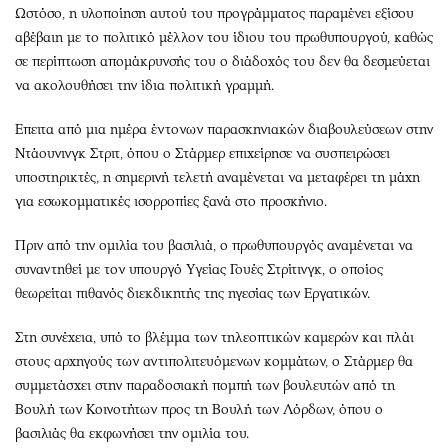
Ωστόσο, η υλοποίηση αυτού του προγράμματος παραμένει εξίσου
αβέβαιη με το πολιτικό μέλλον του ίδιου του πρωθυπουργού, καθώς
σε περίπτωση απομάκρυνσής του ο διάδοχός του δεν θα δεσμεύεται
να ακολουθήσει την ίδια πολιτική γραμμή.
Επειτα από μια ημέρα έντονων παρασκηνιακών διαβουλεύσεων στην
Ντάουνινγκ Στριτ, όπου ο Στάρμερ επιχείρησε να συσπειρώσει
υποστηρικτές, η σημερινή τελετή αναμένεται να μεταφέρει τη μάχη
για εσωκομματικές ισορροπίες ξανά στο προσκήνιο.
Πριν από την ομιλία του βασιλιά, ο πρωθυπουργός αναμένεται να
συναντηθεί με τον υπουργό Υγείας Γουές Στρίτινγκ, ο οποίος
θεωρείται πιθανός διεκδικητής της ηγεσίας των Εργατικών.
Στη συνέχεια, υπό το βλέμμα των τηλεοπτικών καμερών και πλάι
στους αρχηγούς των αντιπολιτευόμενων κομμάτων, ο Στάρμερ θα
συμμετάσχει στην παραδοσιακή πομπή των βουλευτών από τη
Βουλή των Κοινοτήτων προς τη Βουλή των Λόρδων, όπου ο
βασιλιάς θα εκφωνήσει την ομιλία του.