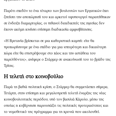
Παρότι σχεδόν το ένα τέταρτο των βουλευτών των Εργατικών έχει
ζητήσει την αποχώρησή του και αρκετοί υφυπουργοί παραιτήθηκαν
σε ένδειξη διαμαρτυρίας, οι πιθανοί διεκδικητές της ηγεσίας δεν
έχουν ακόμη κινήσει επίσημη διαδικασία αμφισβήτησης.
«Η Βρετανία βρίσκεται σε μια καθοριστική καμπή: είτε θα
προχωρήσουμε με ένα σχέδιο για μια ισχυρότερη και δικαιότερη
χώρα είτε θα επιστρέψουμε στο χάος και την αστάθεια του
παρελθόντος», ανέφερε ο Στάρμερ σε ανακοίνωσή του το βράδυ της
Τρίτης.
Η τελετή στο κοινοβούλιο
Παρά τη βαθιά πολιτική κρίση, ο Στάρμερ θα συμμετάσχει σήμερα,
Τετάρτη, στην επίσημη και μεγαλοπρεπή τελετή έναρξης της νέας
κοινοβουλευτικής περιόδου, υπό τον βασιλιά Κάρολο, μέσω της
οποίας η κυβέρνηση παρουσιάζει τις πολιτικές προτεραιότητες και
το νομοθετικό της πρόγραμμα για τη χρονιά που ακολουθεί.