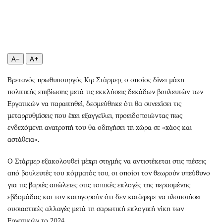
Περιβάλλον
Ταξίδια
Ελλάδα
Συνταγές
Κόσμος
Έξοδος
Παράξενα
Media
A−
A+
Πολιτισμός
Εκπομπές
Σινεμά
Wine routes
Βρετανός πρωθυπουργός Κιρ Στάρμερ, ο οποίος δίνει μάχη
Θέατρο-Χορός
Podcasts
πολιτικής επιβίωσης μετά τις εκκλήσεις δεκάδων βουλευτών των
Μουσική
Uncut
Εργατικών να παραιτηθεί, δεσμεύθηκε ότι θα συνεχίσει τις
μεταρρυθμίσεις που έχει εξαγγείλει, προειδοποιώντας πως
Εικαστικά
Προσφορές
ενδεχόμενη ανατροπή του θα οδηγήσει τη χώρα σε «χάος και
Βιβλίο
Προσωπικότητες στην ''Κ''
αστάθεια».
Χειρόγραφα
Επιστολές
Ο Στάρμερ εξακολουθεί μέχρι στιγμής να αντιστέκεται στις πιέσεις
από βουλευτές του κόμματός του, οι οποίοι τον θεωρούν υπεύθυνο
για τις βαριές απώλειες στις τοπικές εκλογές της περασμένης
εβδομάδας και τον κατηγορούν ότι δεν κατάφερε να υλοποιήσει
ουσιαστικές αλλαγές μετά τη σαρωτική εκλογική νίκη των
Εργατικών το 2024.