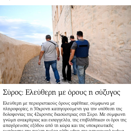
Σύρος: Ελεύθερη με όρους η σύζυγος
Ελεύθερη με περιοριστικούς όρους αφέθηκε, σύμφωνα με
πληροφορίες, η 30χρονη κατηγορούμενη για την υπόθεση της
δολοφονίας της 42χρονης διασώστριας στη Σύρο. Με σύμφωνη
γνώμη ανακρίτριας και εισαγγελέα, της επιβλήθηκαν οι όροι της
απαγόρευσης εξόδου από τη χώρα και της υποχρεωτικής
εμφάνισης την πρώτη ημέρα κάθε μήνα στο αστυνομικό τμήμα