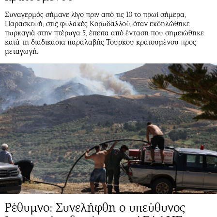
Συναγερμός σήμανε λίγο πριν από τις 10 το πρωί σήμερα,
Παρασκευή, στις φυλακές Κορυδαλλού, όταν εκδηλώθηκε
πυρκαγιά στην πτέρυγα 5, έπειτα από ένταση που σημειώθηκε
κατά τη διαδικασία παραλαβής Τούρκου κρατουμένου προς
μεταγωγή.
Ρέθυμνο: Συνελήφθη ο υπεύθυνος