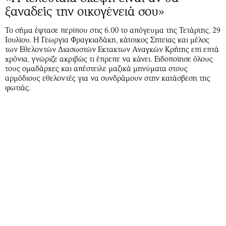
ξαναδείς την οικογένειά σου»
Το σήμα έφτασε περίπου στις 6.00 το απόγευμα της Τετάρτης, 29
Ιουλίου. Η Γεωργία Φραγκιαδάκη, κάτοικος Σητείας και μέλος
των Εθελοντών Διασωστών Εκτακτων Αναγκών Κρήτης επί επτά
χρόνια, γνώριζε ακριβώς τι έπρεπε να κάνει. Ειδοποίησε όλους
τους ομαδάρχες και απέστειλε μαζικά μηνύματα στους
αρμόδιους εθελοντές για να συνδράμουν στην κατάσβεση της
φωτιάς.