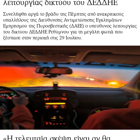
λειτουργίας δικτύου του ΔΕΔΔΗΕ
Συνελήφθη αργά το βράδυ της Πέμπτης από ανακριτικούς
υπαλλήλους της Διεύθυνσης Αντιμετώπισης Εγκλημάτων
Εμπρησμού της Πυροσβεστικής (ΔΑΕΕ) ο υπεύθυνος λειτουργίας
του δικτύου ΔΕΔΔΗΕ Ρεθύμνου για τη μεγάλη φωτιά που
ξέσπασε στην περιοχή στις 29 Ιουλίου.
«Η τελευταία σκέψη είναι αν θα