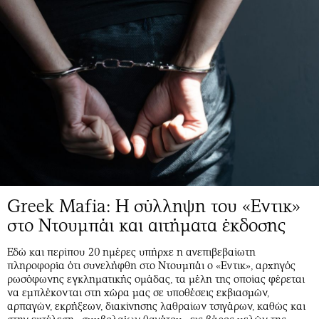
Greek Mafia: H σύλληψη του «Εντικ»
στο Ντουμπάι και αιτήματα έκδοσης
Εδώ και περίπου 20 ημέρες υπήρχε η ανεπιβεβαίωτη
πληροφορία ότι συνελήφθη στο Ντουμπάι ο «Εντικ», αρχηγός
ρωσόφωνης εγκληματικής ομάδας, τα μέλη της οποίας φέρεται
να εμπλέκονται στη χώρα μας σε υποθέσεις εκβιασμών,
αρπαγών, εκρήξεων, διακίνησης λαθραίων τσιγάρων, καθώς και