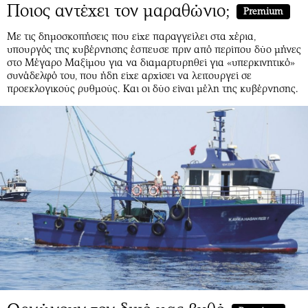
Περιβάλλον
Ταξίδια
Ποιος αντέχει τον μαραθώνιο;
Premium
Ελλάδα
Συνταγές
Με τις δημοσκοπήσεις που είχε παραγγείλει στα χέρια,
Κόσμος
Έξοδος
υπουργός της κυβέρνησης έσπευσε πριν από περίπου δύο μήνες
στο Μέγαρο Μαξίμου για να διαμαρτυρηθεί για «υπερκινητικό»
Παράξενα
Media
συνάδελφό του, που ήδη είχε αρχίσει να λειτουργεί σε
Πολιτισμός
Εκπομπές
προεκλογικούς ρυθμούς. Και οι δύο είναι μέλη της κυβέρνησης.
Σινεμά
Wine routes
Θέατρο-Χορός
Podcasts
Μουσική
Uncut
Εικαστικά
Προσφορές
Βιβλίο
Προσωπικότητες στην ''Κ''
Χειρόγραφα
Επιστολές