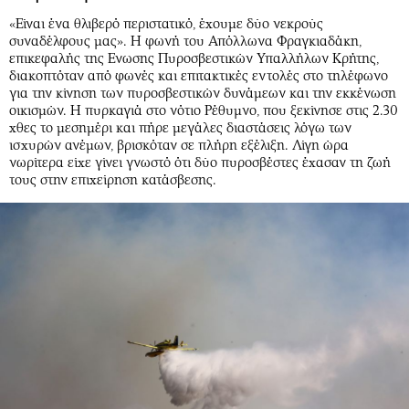
«Είναι ένα θλιβερό περιστατικό, έχουμε δύο νεκρούς
συναδέλφους μας». Η φωνή του Απόλλωνα Φραγκιαδάκη,
επικεφαλής της Ενωσης Πυροσβεστικών Υπαλλήλων Κρήτης,
διακοπτόταν από φωνές και επιτακτικές εντολές στο τηλέφωνο
για την κίνηση των πυροσβεστικών δυνάμεων και την εκκένωση
οικισμών. Η πυρκαγιά στο νότιο Ρέθυμνο, που ξεκίνησε στις 2.30
χθες το μεσημέρι και πήρε μεγάλες διαστάσεις λόγω των
ισχυρών ανέμων, βρισκόταν σε πλήρη εξέλιξη. Λίγη ώρα
νωρίτερα είχε γίνει γνωστό ότι δύο πυροσβέστες έχασαν τη ζωή
τους στην επιχείρηση κατάσβεσης.