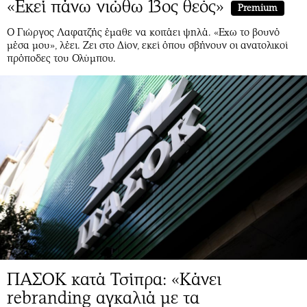
«Εκεί πάνω νιώθω 13ος θεός»
Premium
Ο Γιώργος Λαφατζής έμαθε να κοιτάει ψηλά. «Εχω το βουνό
μέσα μου», λέει. Ζει στο Δίον, εκεί όπου σβήνουν οι ανατολικοί
πρόποδες του Ολύμπου.
ΠΑΣΟΚ κατά Τσίπρα: «Κάνει
rebranding αγκαλιά με τα