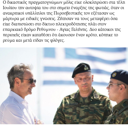
Ο δικαστικός πραγματογνώμων μόλις είχε ολοκληρώσει στα τέλη
Αθλητισμός
Geek
Ιουλίου την αυτοψία του στο σημείο έναρξης της φωτιάς, όταν οι
ανακριτικοί υπάλληλοι της Πυροσβεστικής τον εξέτασαν ως
Κύπρος
Νέα
μάρτυρα με ειδικές γνώσεις. Ζήτησαν να τους μεταφέρει όσα
Ελλάδα
Κινητά-tablets
είχε διαπιστώσει στο δίκτυο ηλεκτροδότησης πλάι στον
επαρχιακό δρόμο Ρεθύμνου - Αγίας Γαλήνης. Δύο κάτοικοι της
Διεθνή
Social
περιοχής είχαν καταθέσει ότι άκουσαν έναν κρότο, κόπηκε το
Κληρώσεις Allwyn
Αυτοκίνηση
ρεύμα και μετά είδαν τις φλόγες.
Οικονομική
Αφιερώματα
Οικονομία
Πολιτική
Real Estate
Οικονομία
Επιχειρήσεις
Γενικά
Αγορές
Αναδρομές
Money Review
Πρόσωπα
AstroBank Properties
Περιβάλλον
Trends
Good Life
Ενέργεια
Γυναίκα
Ναυτιλία
Showbiz