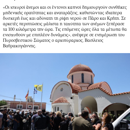
«Οι ισχυροί άνεμοι και οι έντονοι καπνοί δημιουργούν συνθήκες
μηδενικής ορατότητας και αναταράξεις, καθιστώντας ιδιαίτερα
δυσχερή έως και αδύνατη τη ρίψη νερού σε Πάρο και Κρήτη. Σε
αρκετές περιπτώσεις μάλιστα η ταχύτητα των ανέμων ξεπέρασε
τα 100 χιλιόμετρα την ώρα. Τις επόμενες ώρες όλα τα μέτωπα θα
ενισχυθούν με επιπλέον δυνάμεις», ανέφερε σε ενημέρωση του
Πυροσβεστικού Σώματος ο αρχιπύραρχος, Βασίλειος
Βαθρακογιάννης.