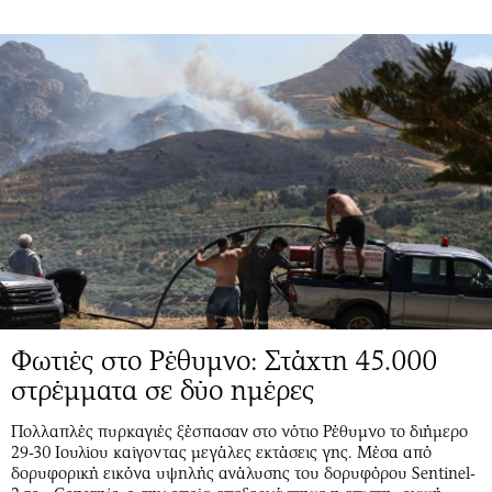
Φωτιές στο Ρέθυμνο: Στάχτη 45.000
στρέμματα σε δύο ημέρες
Πολλαπλές πυρκαγιές ξέσπασαν στο νότιο Ρέθυμνο το διήμερο
29-30 Ιουλίου καίγοντας μεγάλες εκτάσεις γης. Μέσα από
δορυφορική εικόνα υψηλής ανάλυσης του δορυφόρου Sentinel-