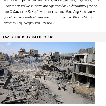
«Παρακαλώ βγάλτε τη ζώνη σας», είπε ο φύλακας ασφαλείας στον
Περιβάλλον
Ταξίδια
Eλον Μασκ καθώς έμπαινε στο ομοσπονδιακό δικαστικό μέγαρο
Ελλάδα
Συνταγές
του Οκλαντ της Καλιφόρνιας, το πρωί της 28ης Απριλίου, για να
Κόσμος
Έξοδος
ξεκινήσει την κατάθεσή του την πρώτη μέρα της δίκης «Μασκ
Παράξενα
Media
εναντίον Σαμ Αλτμαν και OpenAI».
Πολιτισμός
Εκπομπές
Σινεμά
Wine routes
ΑΛΛΕΣ ΕΙΔΗΣΕΙΣ ΚΑΤΗΓΟΡΙΑΣ
Θέατρο-Χορός
Podcasts
Μουσική
Uncut
Εικαστικά
Προσφορές
Βιβλίο
Προσωπικότητες στην ''Κ''
Χειρόγραφα
Επιστολές