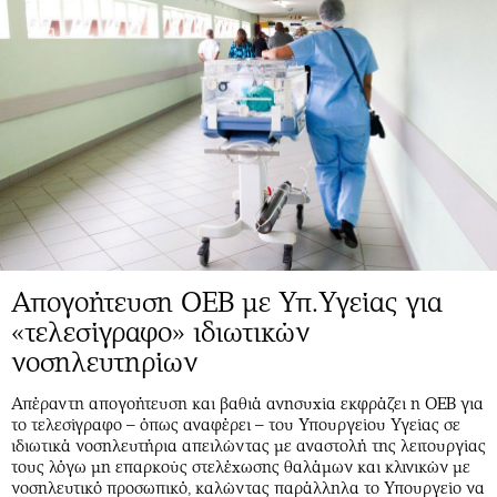
Απογοήτευση ΟΕΒ με Υπ.Υγείας για
«τελεσίγραφο» ιδιωτικών
νοσηλευτηρίων
Απέραντη απογοήτευση και βαθιά ανησυχία εκφράζει η ΟΕΒ για
το τελεσίγραφο – όπως αναφέρει – του Υπουργείου Υγείας σε
ιδιωτικά νοσηλευτήρια απειλώντας με αναστολή της λειτουργίας
τους λόγω μη επαρκούς στελέχωσης θαλάμων και κλινικών με
νοσηλευτικό προσωπικό, καλώντας παράλληλα το Υπουργείο να