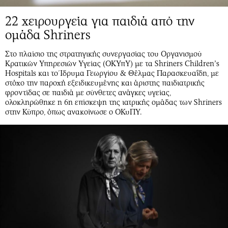
22 χειρουργεία για παιδιά από την
ομάδα Shriners
Στο πλαίσιο της στρατηγικής συνεργασίας του Οργανισμού
Κρατικών Υπηρεσιών Υγείας (ΟΚΥπΥ) με τα Shriners Children’s
Hospitals και το Ίδρυμα Γεωργίου & Θέλμας Παρασκευαΐδη, με
στόχο την παροχή εξειδικευμένης και άριστης παιδιατρικής
φροντίδας σε παιδιά με σύνθετες ανάγκες υγείας,
ολοκληρώθηκε η 6η επίσκεψη της ιατρικής ομάδας των Shriners
στην Κύπρο, όπως ανακοίνωσε ο ΟΚυΠΥ.