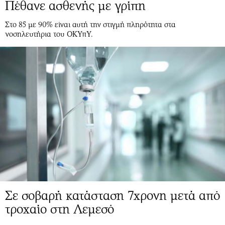
Περιβάλλον
Ταξίδια
Πέθανε ασθενής με γρίπη
Ελλάδα
Συνταγές
Στο 85 με 90% είναι αυτή την στιγμή πληρότητα στα
Κόσμος
Έξοδος
νοσηλευτήρια του ΟΚΥπΥ.
Παράξενα
Media
Πολιτισμός
Εκπομπές
Σινεμά
Wine routes
Θέατρο-Χορός
Podcasts
Μουσική
Uncut
Εικαστικά
Προσφορές
Βιβλίο
Προσωπικότητες στην ''Κ''
Χειρόγραφα
Επιστολές
Σε σοβαρή κατάσταση 7χρονη μετά από
τροχαίο στη Λεμεσό