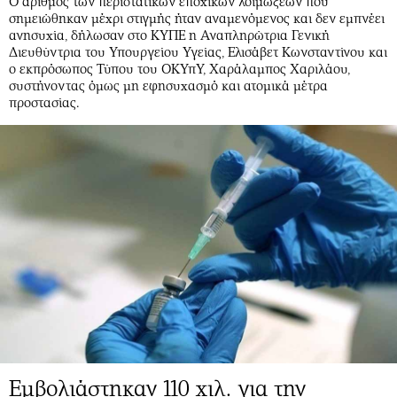
Ο αριθμός των περιστατικών εποχικών λοιμώξεων που
σημειώθηκαν μέχρι στιγμής ήταν αναμενόμενος και δεν εμπνέει
ανησυχία, δήλωσαν στο ΚΥΠΕ η Αναπληρώτρια Γενική
Διευθύντρια του Υπουργείου Υγείας, Ελισάβετ Κωνσταντίνου και
ο εκπρόσωπος Τύπου του ΟΚΥπΥ, Χαράλαμπος Χαριλάου,
συστήνοντας όμως μη εφησυχασμό και ατομικά μέτρα
προστασίας.
Εμβολιάστηκαν 110 χιλ. για την