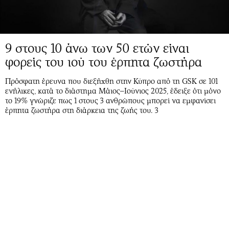
9 στους 10 άνω των 50 ετών είναι
φορείς του ιού του έρπητα ζωστήρα
Πρόσφατη έρευνα που διεξήχθη στην Κύπρο από τη GSK σε 101
ενήλικες, κατά το διάστημα Μάιος–Ιούνιος 2025, έδειξε ότι μόνο
το 19% γνώριζε πως 1 στους 3 ανθρώπους μπορεί να εμφανίσει
έρπητα ζωστήρα στη διάρκεια της ζωής του. 3