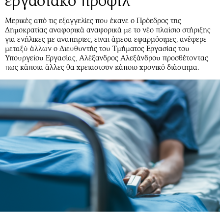
εργασιακό προφίλ
Αθλητισμός
Geek
Μερικές από τις εξαγγελίες που έκανε ο Πρόεδρος της
Κύπρος
Νέα
Δημοκρατίας αναφορικά αναφορικά με το νέο πλαίσιο στήριξης
Ελλάδα
Κινητά-tablets
για ενήλικες με αναπηρίες, είναι άμεσα εφαρμόσιμες, ανέφερε
μεταξύ άλλων ο Διευθυντής του Τμήματος Εργασίας του
Διεθνή
Social
Υπουργείου Εργασίας, Αλέξανδρος Αλεξάνδρου προσθέτοντας
Κληρώσεις Allwyn
Αυτοκίνηση
πως κάποια άλλες θα χρειαστούν κάποιο χρονικό διάστημα.
Οικονομική
Αφιερώματα
Οικονομία
Πολιτική
Real Estate
Οικονομία
Επιχειρήσεις
Γενικά
Αγορές
Αναδρομές
Money Review
Πρόσωπα
AstroBank Properties
Περιβάλλον
Trends
Good Life
Ενέργεια
Γυναίκα
Ναυτιλία
Showbiz