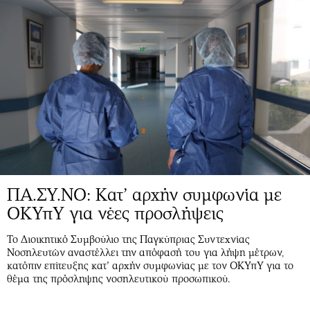
ΠΑ.ΣΥ.ΝΟ: Κατ’ αρχήν συμφωνία με
ΟΚΥπΥ για νέες προσλήψεις
Το Διοικητικό Συμβούλιο της Παγκύπριας Συντεχνίας
Νοσηλευτών αναστέλλει την απόφασή του για λήψη μέτρων,
κατόπιν επίτευξης κατ’ αρχήν συμφωνίας με τον ΟΚΥπΥ για το
θέμα της πρόσληψης νοσηλευτικού προσωπικού.