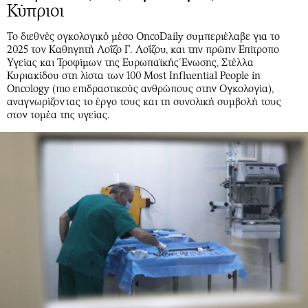
Κύπριοι
Το διεθνές ογκολογικό μέσο OncoDaily συμπεριέλαβε για το
2025 τον Καθηγητή Λοΐζο Γ. Λοΐζου, και την πρώην Επίτροπο
Υγείας και Τροφίμων της Ευρωπαϊκής Ένωσης, Στέλλα
Κυριακίδου στη λίστα των 100 Most Influential People in
Oncology (πιο επιδραστικούς ανθρώπους στην Ογκολογία),
αναγνωρίζοντας το έργο τους και τη συνολική συμβολή τους
στον τομέα της υγείας.