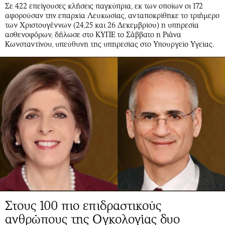
Σε 422 επείγουσες κλήσεις παγκύπρια, εκ των οποίων οι 172
αφορούσαν την επαρχία Λευκωσίας, ανταποκρίθηκε το τριήμερο
των Χριστουγέννων (24,25 και 26 Δεκεμβρίου) η υπηρεσία
ασθενοφόρων, δήλωσε στο ΚΥΠΕ το Σάββατο η Ριάνα
Κωνσταντίνου, υπεύθυνη της υπηρεσίας στο Υπουργείο Υγείας.
Στους 100 πιο επιδραστικούς
ανθρώπους της Ογκολογίας δυο