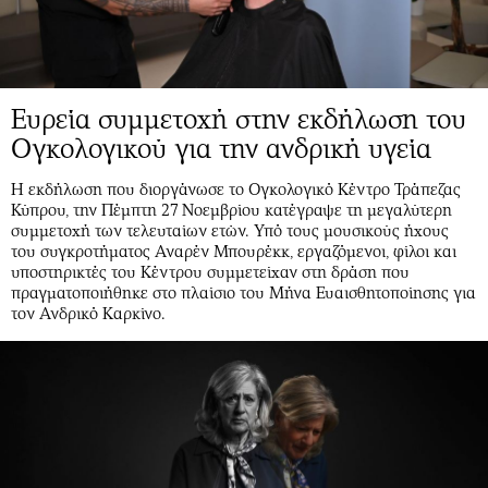
Ευρεία συμμετοχή στην εκδήλωση του
Ογκολογικού για την ανδρική υγεία
Η εκδήλωση που διοργάνωσε το Ογκολογικό Κέντρο Τράπεζας
Κύπρου, την Πέμπτη 27 Νοεμβρίου κατέγραψε τη μεγαλύτερη
συμμετοχή των τελευταίων ετών. Υπό τους μουσικούς ήχους
του συγκροτήματος Αναρέν Μπουρέκκ, εργαζόμενοι, φίλοι και
υποστηρικτές του Κέντρου συμμετείχαν στη δράση που
πραγματοποιήθηκε στο πλαίσιο του Μήνα Ευαισθητοποίησης για
τον Ανδρικό Καρκίνο.