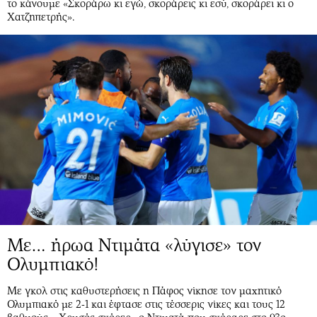
το κάνουμε «Σκοράρω κι εγώ, σκοράρεις κι εσύ, σκοράρει κι ο
Χατζηπετρής».
Με… ήρωα Ντιμάτα «λύγισε» τον
Ολυμπιακό!
Με γκολ στις καθυστερήσεις η Πάφος νίκησε τον μαχητικό
Ολυμπιακό με 2-1 και έφτασε στις τέσσερις νίκες και τους 12