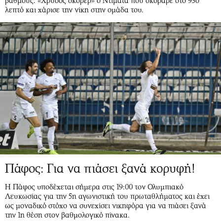
βαθμούς. «Χρυσός σκόρερ» ο Ντιματά που σκόραρε στο 93ο
λεπτό και χάρισε την νίκη στην ομάδα του.
Πάφος: Για να πιάσει ξανά κορυφή!
Η Πάφος υποδέχεται σήμερα στις 19:00 τον Ολυμπιακό
Λευκωσίας για την 5η αγωνιστική του πρωταθλήματος και έχει
ως μοναδικό στόχο να συνεχίσει νικηφόρα για να πιάσει ξανά
την 1η θέση στον βαθμολογικό πίνακα.