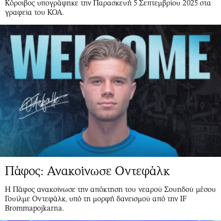
Κόροιβος υπογράφηκε την Παρασκευή 5 Σεπτεμβρίου 2025 στα
γραφεία του ΚΟΑ.
Πάφος: Ανακοίνωσε Οντεφάλκ
Η Πάφος ανακοίνωσε την απόκτηση του νεαρού Σουηδού μέσου
Γουίλμε Οντεφάλκ, υπό τη μορφή δανεισμού από την IF
Brommapojkarna.