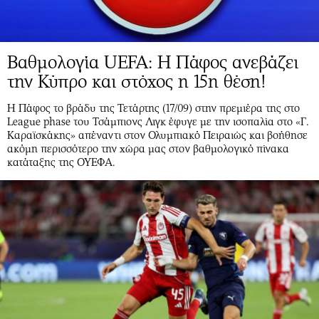
Βαθμολογία UEFA: Η Πάφος ανεβάζει
την Κύπρο και στόχος η 15η θέση!
Η Πάφος το βράδυ της Τετάρτης (17/09) στην πρεμιέρα της στο
League phase του Τσάμπιονς Λιγκ έφυγε με την ισοπαλία στο «Γ.
Καραϊσκάκης» απέναντι στον Ολυμπιακό Πειραιώς και βοήθησε
ακόμη περισσότερο την χώρα μας στον βαθμολογικό πίνακα
κατάταξης της ΟΥΕΦΑ.