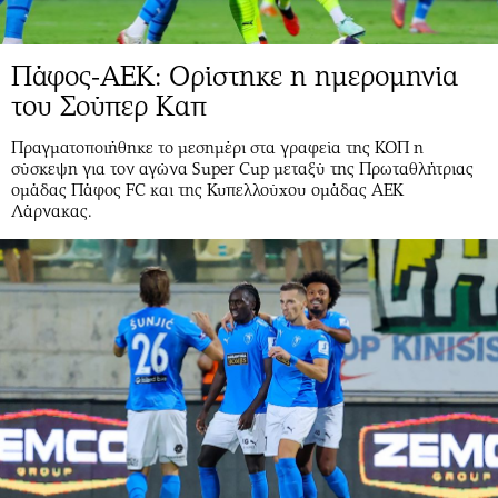
Πάφος-ΑΕΚ: Ορίστηκε η ημερομηνία
του Σούπερ Καπ
Πραγματοποιήθηκε το μεσημέρι στα γραφεία της ΚΟΠ η
σύσκεψη για τον αγώνα Super Cup μεταξύ της Πρωταθλήτριας
ομάδας Πάφος FC και της Κυπελλούχου ομάδας ΑΕΚ
Λάρνακας.