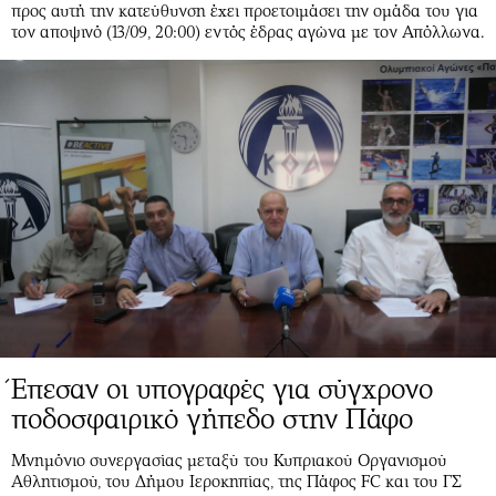
προς αυτή την κατεύθυνση έχει προετοιμάσει την ομάδα του για
τον αποψινό (13/09, 20:00) εντός έδρας αγώνα με τον Απόλλωνα.
Έπεσαν οι υπογραφές για σύγχρονο
ποδοσφαιρικό γήπεδο στην Πάφο
Μνημόνιο συνεργασίας μεταξύ του Κυπριακού Οργανισμού
Αθλητισμού, του Δήμου Ιεροκηπίας, της Πάφος FC και του ΓΣ