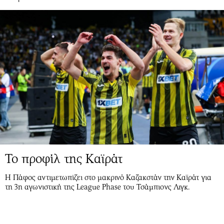
Το προφίλ της Καϊράτ
Η Πάφος αντιμετωπίζει στο μακρινό Καζακστάν την Καϊράτ για
τη 3η αγωνιστική της League Phase του Τσάμπιονς Λιγκ.