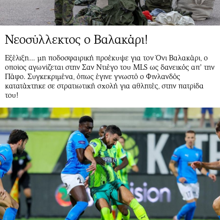
Νεοσύλλεκτος ο Βαλακάρι!
Εξέλιξη… μη ποδοσφαιρική προέκυψε για τον Όνι Βαλακάρι, ο
οποίος αγωνίζεται στην Σαν Ντιέγο του MLS ως δανεικός απ’ την
Πάφο. Συγκεκριμένα, όπως έγινε γνωστό ο Φινλανδός
κατατάχτηκε σε στρατιωτική σχολή για αθλητές, στην πατρίδα
του!