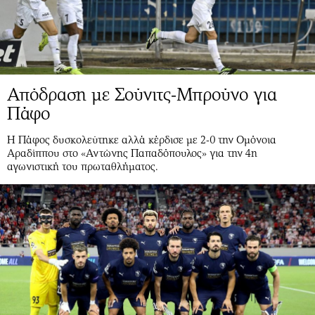
Απόδραση με Σούνιτς-Μπρούνο για
Πάφο
Η Πάφος δυσκολεύτηκε αλλά κέρδισε με 2-0 την Ομόνοια
Αραδίππου στο «Αντώνης Παπαδόπουλος» για την 4η
αγωνιστική του πρωταθλήματος.