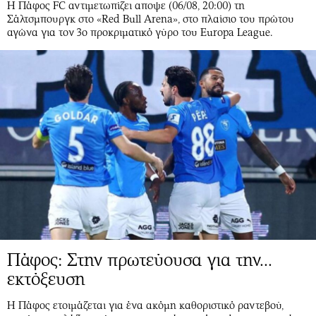
Η Πάφος FC αντιμετωπίζει αποψε (06/08, 20:00) τη
Αθλητισμός
Geek
Σάλτσμπουργκ στο «Red Bull Arena», στο πλαίσιο του πρώτου
αγώνα για τον 3ο προκριματικό γύρο του Europa League.
Κύπρος
Νέα
Ελλάδα
Κινητά-tablets
Διεθνή
Social
Κληρώσεις Allwyn
Αυτοκίνηση
Οικονομική
Αφιερώματα
Οικονομία
Πολιτική
Real Estate
Οικονομία
Επιχειρήσεις
Γενικά
Αγορές
Αναδρομές
Money Review
Πρόσωπα
AstroBank Properties
Περιβάλλον
Πάφος: Στην πρωτεύουσα για την...
Trends
Good Life
εκτόξευση
Ενέργεια
Γυναίκα
Ναυτιλία
Showbiz
Η Πάφος ετοιμάζεται για ένα ακόμη καθοριστικό ραντεβού,