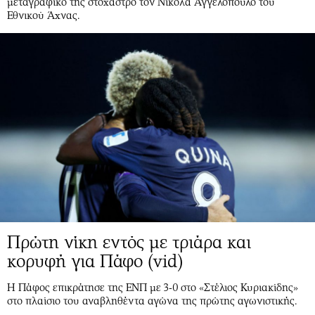
μεταγραφικό της στόχαστρο τον Νικόλα Αγγελόπουλο του
Εθνικού Άχνας.
Πρώτη νίκη εντός με τριάρα και
κορυφή για Πάφο (vid)
Η Πάφος επικράτησε της ΕΝΠ με 3-0 στο «Στέλιος Κυριακίδης»
στο πλαίσιο του αναβληθέντα αγώνα της πρώτης αγωνιστικής.