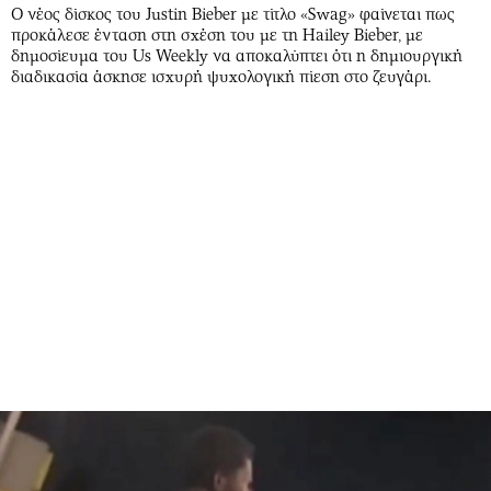
Ο νέος δίσκος του Justin Bieber με τίτλο «Swag» φαίνεται πως
προκάλεσε ένταση στη σχέση του με τη Hailey Bieber, με
δημοσίευμα του Us Weekly να αποκαλύπτει ότι η δημιουργική
διαδικασία άσκησε ισχυρή ψυχολογική πίεση στο ζευγάρι.