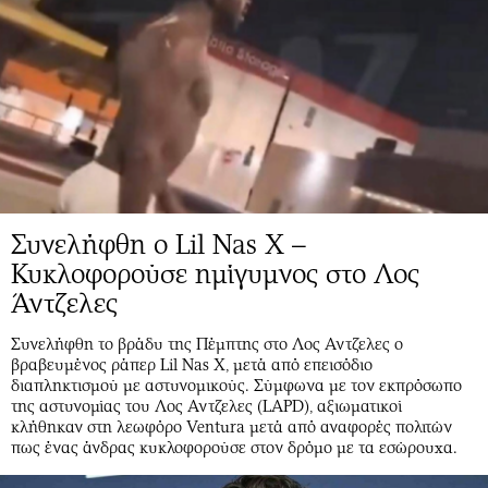
Συνελήφθη ο Lil Nas X –
Κυκλοφορούσε ημίγυμνος στο Λος
Άντζελες
Συνελήφθη το βράδυ της Πέμπτης στο Λος Αντζελες ο
βραβευμένος ράπερ Lil Nas X, μετά από επεισόδιο
διαπληκτισμού με αστυνομικούς. Σύμφωνα με τον εκπρόσωπο
της αστυνομίας του Λος Αντζελες (LAPD), αξιωματικοί
κλήθηκαν στη λεωφόρο Ventura μετά από αναφορές πολιτών
πως ένας άνδρας κυκλοφορούσε στον δρόμο με τα εσώρουχα.