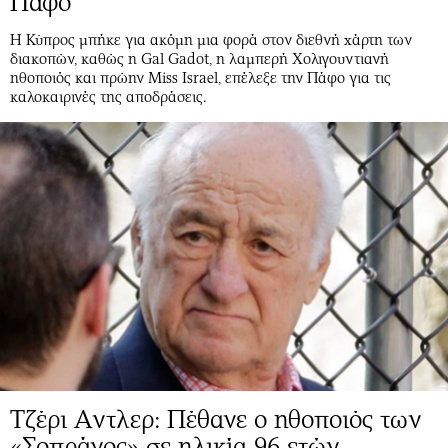
Πάφο
Η Κύπρος μπήκε για ακόμη μια φορά στον διεθνή χάρτη των
διακοπών, καθώς η Gal Gadot, η λαμπερή Χολιγουντιανή
ηθοποιός και πρώην Miss Israel, επέλεξε την Πάφο για τις
καλοκαιρινές της αποδράσεις.
Τζέρι Aντλερ: Πέθανε ο ηθοποιός των
«Σοπράνος» σε ηλικία 96 ετών