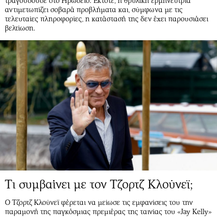
τραγουδούσε στο Ηρώδειο. Έκτοτε, η θρυλική ερμηνεύτρια
αντιμετωπίζει σοβαρά προβλήματα και, σύμφωνα με τις
τελευταίες πληροφορίες, η κατάστασή της δεν έχει παρουσιάσει
βελτίωση.
Τι συμβαίνει με τον Τζορτζ Κλούνεϊ;
Ο Τζορτζ Κλούνεϊ φέρεται να μείωσε τις εμφανίσεις του την
παραμονή της παγκόσμιας πρεμιέρας της ταινίας του «Jay Kelly»