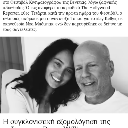
στο Φεστιβάλ Κινηματογράφου της Βενετίας, λόγω ξαφνικής
αδιαθεσίας. Όπως αναφέρει το περιοδικό Τhe Hollywood
Reporter, χθες, Τετάρτη, κατά την πρώτη ημέρα του Φεστιβάλ, ο
ηθοποιός ακύρωσε μια συνέντευξη Τύπου για το «Jay Kelly», σε
σκηνοθεσία Νόα Μπόμπακ, ενώ δεν παρευρέθηκε σε δείπνο με
τους συντελεστές.
Η συγκλονιστική εξομολόγηση της