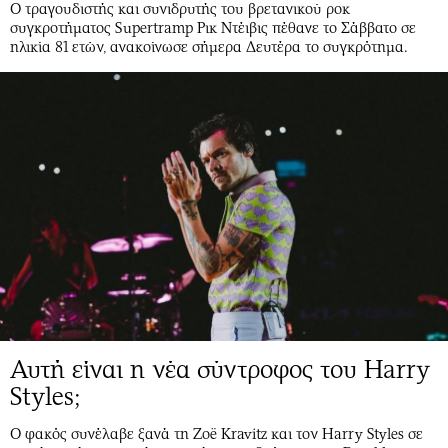
Ο τραγουδιστής και συνιδρυτής του βρετανικού ροκ
συγκροτήματος Supertramp Ρικ Ντέιβις πέθανε το Σάββατο σε
ηλικία 81 ετών, ανακοίνωσε σήμερα Δευτέρα το συγκρότημα.
Αυτή είναι η νέα σύντροφος του Harry
Styles;
Ο φακός συνέλαβε ξανά τη Zoë Kravitz και τον Harry Styles σε