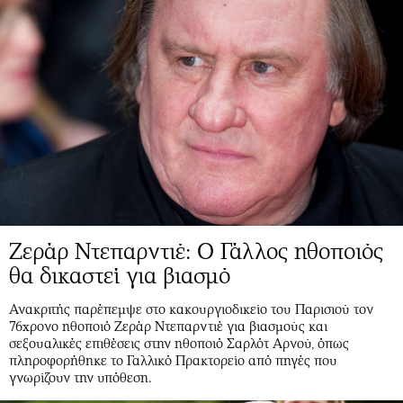
Ζεράρ Ντεπαρντιέ: Ο Γάλλος ηθοποιός
θα δικαστεί για βιασμό
Ανακριτής παρέπεμψε στο κακουργιοδικείο του Παρισιού τον
76χρονο ηθοποιό Ζεράρ Ντεπαρντιέ για βιασμούς και
σεξουαλικές επιθέσεις στην ηθοποιό Σαρλότ Αρνού, όπως
πληροφορήθηκε το Γαλλικό Πρακτορείο από πηγές που
γνωρίζουν την υπόθεση.