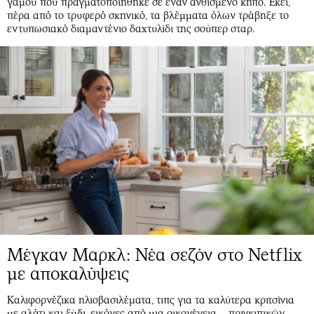
γάμου που πραγματοποιήθηκε σε έναν ανθισμένο κήπο. Εκεί,
πέρα από το τρυφερό σκηνικό, τα βλέμματα όλων τράβηξε το
εντυπωσιακό διαμαντένιο δαχτυλίδι της σούπερ σταρ.
Μέγκαν Μαρκλ: Νέα σεζόν στο Netflix
με αποκαλύψεις
Καλιφορνέζικα ηλιοβασιλέματα, τιπς για τα καλύτερα κριτσίνια
με αλάτι και ξύδι, εικόνες από μια οικογένεια… πριγκιπικών