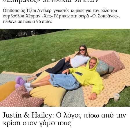
Ο ηθοποιός Τζέρι Aντλερ, γνωστός κυρίως για τον ρόλο του
συμβούλου Χέρμαν «Χες» Ράμπκιν στη σειρά «Οι Σοπράνος»,
πέθανε σε ηλικία 96 ετών.
Justin & Hailey: Ο λόγος πίσω από την
κρίση στον γάμο τους