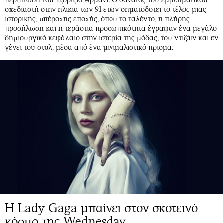
περίπτωση του Τζόρτζιο Αρμάνι. Ο θάνατος του εμβληματικού
σχεδιαστή στην ηλικία των 91 ετών σηματοδοτεί το τέλος μιας
ιστορικής, υπέροχης εποχής, όπου το ταλέντο, η πλήρης
προσήλωση και η τεράστια προσωπικότητα έγραψαν ένα μεγάλο
δημιουργικό κεφάλαιο στην ιστορία της μόδας, του ντιζάιν και εν
γένει του στυλ, μέσα από ένα μινιμαλιστικό πρίσμα.
Η Lady Gaga μπαίνει στον σκοτεινό
κόσμο της Wednesday