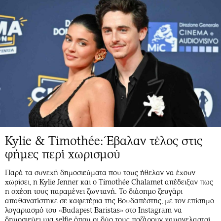
Kylie & Timothée: Έβαλαν τέλος στις
φήμες περί χωρισμού
Παρά τα συνεχή δημοσιεύματα που τους ήθελαν να έχουν
χωρίσει, η Kylie Jenner και ο Timothée Chalamet απέδειξαν πως
η σχέση τους παραμένει ζωντανή. Το διάσημο ζευγάρι
απαθανατίστηκε σε καφετέρια της Βουδαπέστης, με τον επίσημο
λογαριασμό του «Budapest Baristas» στο Instagram να
δημοσιεύει μια selfie όπου οι δύο τους ποζάρουν χαμογελαστοί.