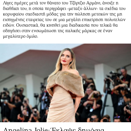
Λίγες ημέρες μετά τον θάνατο του Τζόρτζιο Αρμάνι, άνοιξε η
διαθήκη του, η οποία περιγράφει -μεταξύ άλλων- τα σχέδια του
κορυφαίου σχεδιαστή μόδας για την πώληση μετοχών της μη
εισηγμένης εταιρείας του σε μια μεγάλη επιχείρηση πολυτελών
ειδών. Ουσιαστικά, θα κινηθεί μια διαδικασία που τελικά θα
οδηγήσει στην ενσωμάτωση της ιταλικής μάρκας σε έναν
μεγαλύτερο όμιλο.
Angelina Jolie: Έκλαψε δημόσια