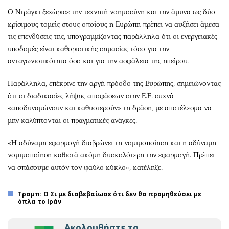
Ο Ντράγκι ξεχώρισε την τεχνητή νοημοσύνη και την άμυνα ως δύο
κρίσιμους τομείς στους οποίους η Ευρώπη πρέπει να αυξήσει άμεσα
τις επενδύσεις της, υπογραμμίζοντας παράλληλα ότι οι ενεργειακές
υποδομές είναι καθοριστικής σημασίας τόσο για την
ανταγωνιστικότητα όσο και για την ασφάλεια της ηπείρου.
Παράλληλα, επέκρινε την αργή πρόοδο της Ευρώπης, σημειώνοντας
ότι οι διαδικασίες λήψης αποφάσεων στην Ε.Ε. συχνά
«αποδυναμώνουν και καθυστερούν» τη δράση, με αποτέλεσμα να
μην καλύπτονται οι πραγματικές ανάγκες.
«Η αδύναμη εφαρμογή διαβρώνει τη νομιμοποίηση και η αδύναμη
νομιμοποίηση καθιστά ακόμη δυσκολότερη την εφαρμογή. Πρέπει
να σπάσουμε αυτόν τον φαύλο κύκλο», κατέληξε.
Τραμπ: Ο Σι με διαβεβαίωσε ότι δεν θα προμηθεύσει με
όπλα το Ιράν
Ακολουθήστε το