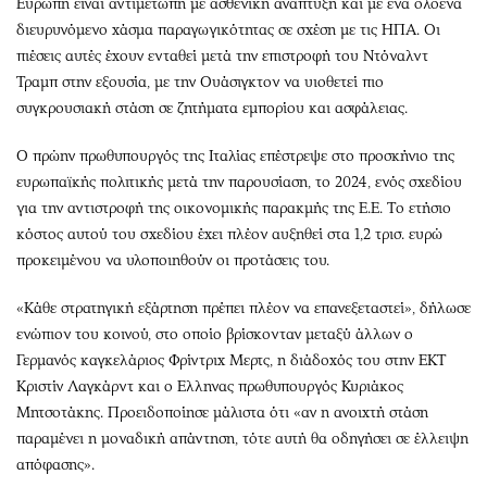
Ευρώπη είναι αντιμέτωπη με ασθενική ανάπτυξη και με ένα ολοένα
διευρυνόμενο χάσμα παραγωγικότητας σε σχέση με τις ΗΠΑ. Οι
πιέσεις αυτές έχουν ενταθεί μετά την επιστροφή του Ντόναλντ
Τραμπ στην εξουσία, με την Ουάσιγκτον να υιοθετεί πιο
συγκρουσιακή στάση σε ζητήματα εμπορίου και ασφάλειας.
Ο πρώην πρωθυπουργός της Ιταλίας επέστρεψε στο προσκήνιο της
ευρωπαϊκής πολιτικής μετά την παρουσίαση, το 2024, ενός σχεδίου
για την αντιστροφή της οικονομικής παρακμής της Ε.Ε. Tο ετήσιο
κόστος αυτού του σχεδίου έχει πλέον αυξηθεί στα 1,2 τρισ. ευρώ
προκειμένου να υλοποιηθούν οι προτάσεις του.
«Κάθε στρατηγική εξάρτηση πρέπει πλέον να επανεξεταστεί», δήλωσε
ενώπιον του κοινού, στο οποίο βρίσκονταν μεταξύ άλλων ο
Γερμανός καγκελάριος Φρίντριχ Μερτς, η διάδοχός του στην ΕΚΤ
Κριστίν Λαγκάρντ και ο Ελληνας πρωθυπουργός Κυριάκος
Μητσοτάκης. Προειδοποίησε μάλιστα ότι «αν η ανοιχτή στάση
παραμένει η μοναδική απάντηση, τότε αυτή θα οδηγήσει σε έλλειψη
απόφασης».