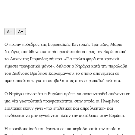
Περιβάλλον
Ταξίδια
Ελλάδα
Συνταγές
Κόσμος
Έξοδος
Παράξενα
Media
A−
A+
Πολιτισμός
Εκπομπές
Ο πρώην πρόεδρος της Ευρωπαϊκής Κεντρικής Τράπεζας, Μάριο
Σινεμά
Wine routes
Ντράγκι, απηύθυνε αυστηρή προειδοποίηση προς την Ευρώπη από
Θέατρο-Χορός
Podcasts
το Ααχεν της Γερμανίας σήμερα. «Για πρώτη φορά στα χρονικά
Μουσική
Uncut
είμαστε πραγματικά μόνοι», δήλωσε ο Ντράγκι κατά την παραλαβή
Εικαστικά
Προσφορές
του Διεθνούς Βραβείου Καρλομάγνου, το οποίο απονέμεται σε
Βιβλίο
Προσωπικότητες στην ''Κ''
προσωπικότητες για τη συμβολή τους στην ευρωπαϊκή ενότητα.
Χειρόγραφα
Επιστολές
Ο Ντράγκι τόνισε ότι η Ευρώπη πρέπει να ανασυνταχθεί απέναντι σε
μια νέα γεωπολιτική πραγματικότητα, στην οποία οι Ηνωμένες
Πολιτείες έχουν γίνει «πιο επιθετικές και απρόβλεπτες» και
«ενδέχεται να μην εγγυώνται πλέον την ασφάλεια» στην Ευρώπη.
Η προειδοποίησή του έρχεται σε μια περίοδο κατά την οποία η