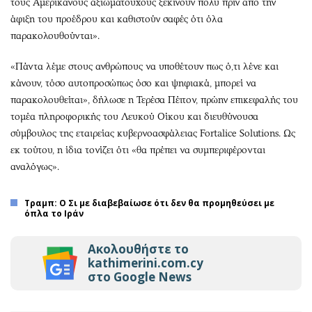
τους Αμερικανούς αξιωματούχους ξεκινούν πολύ πριν από την
άφιξη του προέδρου και καθιστούν σαφές ότι όλα
παρακολουθούνται».
«Πάντα λέμε στους ανθρώπους να υποθέτουν πως ό,τι λένε και
κάνουν, τόσο αυτοπροσώπως όσο και ψηφιακά, μπορεί να
παρακολουθείται», δήλωσε η Τερέσα Πέιτον, πρώην επικεφαλής του
τομέα πληροφορικής του Λευκού Οίκου και διευθύνουσα
σύμβουλος της εταιρείας κυβερνοασφάλειας Fortalice Solutions. Ως
εκ τούτου, η ίδια τονίζει ότι «θα πρέπει να συμπεριφέρονται
αναλόγως».
Τραμπ: Ο Σι με διαβεβαίωσε ότι δεν θα προμηθεύσει με
όπλα το Ιράν
Ακολουθήστε το
kathimerini.com.cy
στο Google News