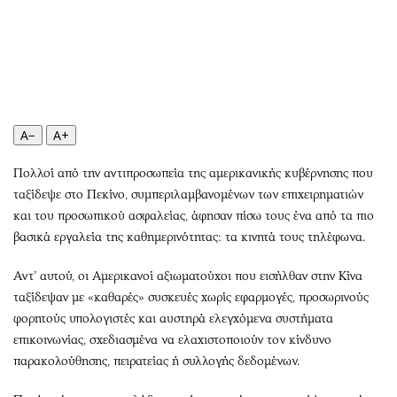
Περιβάλλον
Ταξίδια
Ελλάδα
Συνταγές
Κόσμος
Έξοδος
Παράξενα
Media
Πολιτισμός
Εκπομπές
Σινεμά
Wine routes
A−
A+
Θέατρο-Χορός
Podcasts
Πολλοί από την αντιπροσωπεία της αμερικανικής κυβέρνησης που
Μουσική
Uncut
ταξίδεψε στο Πεκίνο, συμπεριλαμβανομένων των επιχειρηματιών
Εικαστικά
Προσφορές
και του προσωπικού ασφαλείας, άφησαν πίσω τους ένα από τα πιο
Βιβλίο
Προσωπικότητες στην ''Κ''
βασικά εργαλεία της καθημερινότητας: τα κινητά τους τηλέφωνα.
Χειρόγραφα
Επιστολές
Αντ’ αυτού, οι Αμερικανοί αξιωματούχοι που εισήλθαν στην Κίνα
ταξίδεψαν με «καθαρές» συσκευές χωρίς εφαρμογές, προσωρινούς
φορητούς υπολογιστές και αυστηρά ελεγχόμενα συστήματα
επικοινωνίας, σχεδιασμένα να ελαχιστοποιούν τον κίνδυνο
παρακολούθησης, πειρατείας ή συλλογής δεδομένων.