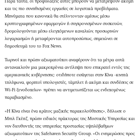
Παρά ταύτα, οι προφυλάξεις αυτές μπορούν να μετατρέψουν ακόμη
και τις πιο συνηθισμένες εργασίες σε λογιστικά προβλήματα.
Μηνύματα που κανονικά θα στέλντονταν αμέσως μέσω
κρυπτογραφημένων εφαρμογών ή συγχρονισμένων συσκευών,
δρομολογούνται μέσω ελεγχόμενων καναλιών, προσωρινών
λογαριασμών ή μεταφέρονται αυτοπροσώπως, σημειώνει σε
δημοσίευμά του το Fox News.
Τωρινοί και πρώην αξιωματούχοι αναφέρουν ότι τα μέτρα αυτά
αντανακλούν μια μακροχρόνια αντίληψη που επικρατεί εντός της
αμερικανικής κυβέρνησης: οτιδήποτε εισάγεται στην Κίνα -κινητά
τηλέφωνα, φορητοί υπολογιστές, τάμπλετ ή ακόμη και συνδέσεις σε
Wi-Fi ξενοδοχείων- πρέπει να αντιμετωπίζεται ως ενδεχομένως
παραβιασμένο.
«Η Κίνα είναι ένα κράτος μαζικής παρακολούθησης», δήλωσε ο
Μπιλ Γκέιτζ, πρώην ειδικός πράκτορας της Μυστικής Υπηρεσίας και
νυν διευθυντής της υπηρεσίας προστασίας υψηλόβαθμων
αξιωματούχων της Safehaven Security Group. «Οι ενημερώσεις προς