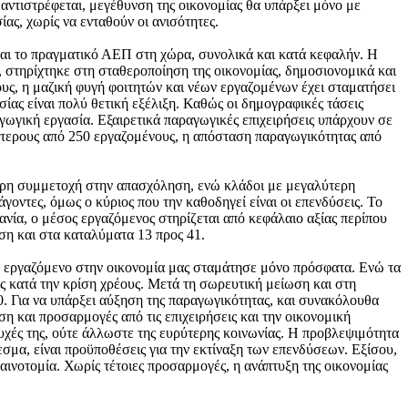
αντιστρέφεται, μεγέθυνση της οικονομίας θα υπάρξει μόνο με
ς, χωρίς να ενταθούν οι ανισότητες.
εται το πραγματικό ΑΕΠ στη χώρα, συνολικά και κατά κεφαλήν. Η
α, στηρίχτηκε στη σταθεροποίηση της οικονομίας, δημοσιονομικά και
υς, η μαζική φυγή φοιτητών και νέων εργαζομένων έχει σταματήσει
ας είναι πολύ θετική εξέλιξη. Καθώς οι δημογραφικές τάσεις
γωγική εργασία. Εξαιρετικά παραγωγικές επιχειρήσεις υπάρχουν σε
σσότερους από 250 εργαζομένους, η απόσταση παραγωγικότητας από
τερη συμμετοχή στην απασχόληση, ενώ κλάδοι με μεγαλύτερη
οντες, όμως ο κύριος που την καθοδηγεί είναι οι επενδύσεις. Το
νία, ο μέσος εργαζόμενος στηρίζεται από κεφάλαιο αξίας περίπου
ση και στα καταλύματα 13 προς 41.
 εργαζόμενο στην οικονομία μας σταμάτησε μόνο πρόσφατα. Ενώ τα
ς κατά την κρίση χρέους. Μετά τη σωρευτική μείωση και στη
0. Για να υπάρξει αύξηση της παραγωγικότητας, και συνακόλουθα
η και προσαρμογές από τις επιχειρήσεις και την οικονομική
τυχές της, ούτε άλλωστε της ευρύτερης κοινωνίας. Η προβλεψιμότητα
σμα, είναι προϋποθέσεις για την εκτίναξη των επενδύσεων. Εξίσου,
ινοτομία. Χωρίς τέτοιες προσαρμογές, η ανάπτυξη της οικονομίας