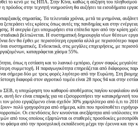
θεί το κενό με τις ΗΠΑ. Στην Κίνα, καθώς η αύξηση του πληθυσμού 
 η πρόοδος στην τεχνητή νοημοσύνη θα αυξήσει τα εισοδήματα εργασία
 υπαρξιακής σημασίας. Τα τελευταία χρόνια, μετά τα μνημόνια, αυξάν
α ξεπεράσει νέες κρίσεις όπως αυτές της πανδημίας και στην ενέργει
ης. Η ανεργία έχει υποχωρήσει στα επίπεδα πριν από την κρίση χρέο
 σταδιακά βελτιώνεται. Η συστηματική δημιουργία νέων θέσεων εργασί
νια δεν θα έρθει με περισσότερη εργασία αλλά με περισσότερο παρα
είναι συστηματικές. Ενδεικτικά, στις μεγάλες επιχειρήσεις, με περι
 εργαζομένων, καταγράφεται χάσμα 55%.
ότητα, όπως η εστίαση και το λιανικό εμπόριο, έχουν σαφώς μεγαλύ
ότερη συμμετοχή. Η παραγωγικότητα επηρεάζεται από διάφορους παράγ
αι σήμερα δύο με τρεις φορές λιγότερο από την Ευρώπη. Στη βιομηχα
τοιχη διαφορά στον αγροτικό τομέα είναι 28 προς 94 και στην εστία
ου ΣΕΒ, η υποχώρηση του καθαρού αποθέματος παγίου κεφαλαίου ανά
, αυτή δεν είναι επαρκής για να εξισορροπήσει την κατακρήμνισή του
ι τον μέσο εργαζόμενο είναι σχεδόν 30% χαμηλότερο από ό,τι το 201
ρέξουν» πολύ γρηγορότερα από σήμερα, κάτι που προϋποθέτει εγρήγορσ
ισορροπιών. Οι επενδύσεις δεν κινούνται ανεξάρτητα από υπόλοιπες π
σμών από τους οποίους εξαρτώνται οι σταθερές προσδοκίες μεσοπρόθε
το φάσμα από την προσχολική εκπαίδευση μέχρι την έρευνα και την κα