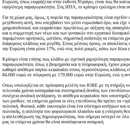
Ευρώπη, όπως εκφράζεται στην έκθεση Ντράγκι, είναι πώς θα καλυφ
υψηλότερη παραγωγικότητα. Στις ΗΠΑ, το κρίσιμο ερώτημα είναι αν
Για τη χώρα μας, όμως, η πορεία της παραγωγικότητας είναι σχεδόν
μεγέθυνση αυτή, που υπερβαίνει τον μέσο ευρωπαϊκό όρο, και είχε ν
χρηματοδοτικά, και εκφράστηκε πρωτίστως με αύξηση της απασχόλησ
και η συμμετοχή των νέων και των γυναικών στο εργατικό δυναμικό
παραμένουν αρνητικές, ωστόσο, σημαντική ανάπτυξη τα επόμενα χρό
διάφορους κλάδους και μεγέθη. Στους μέσους όρους, οι αποκλίσεις 
την Ευρώπη είναι μόνο 17%, ενώ στις πολύ μικρές, κάτω των δέκα
Κρίσιμο είναι επίσης πως κλάδοι με σχετικά χαμηλότερη παραγωγικ
παραγωγικότητα, όπως η βιομηχανία και η πληροφορική, έχουν μικρ
καθαρό απόθεμα παγίου κεφαλαίου στους περισσότερους κλάδους είν
84.000 ευρώ σε σύγκριση με 179.000 ευρώ στην Ευρώπη, ενώ η αντίσ
Οπως υπολογίζεται σε πρόσφατη μελέτη του ΙΟΒΕ με τη στήριξη τ
τελευταία χρόνια καταγράφεται συστηματική άνοδος των επενδύσεων
συνέχεια ανοδική αντίδραση, το απόθεμα κεφαλαίου που υποστηρίζε
των μισθών, τα επόμενα χρόνια οι νέες επενδύσεις θα πρέπει να «τ
πολιτική. Φυσικά, κάθε οικονομία είναι ένα σύστημα κινήτρων και 
πολιτικής, η απλότητα του φορολογικού πλαισίου και η ενίσχυση θε
η απελευθέρωση της δημιουργικότητας, που σήμερα υστερεί σε όλο 
μας τα επόμενα χρόνια θα είναι αναπόφευκτα αναιμική.