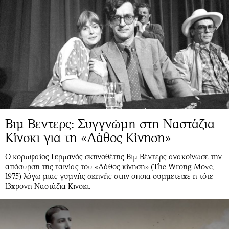
Βιμ Βεντερς: Συγγνώμη στη Ναστάζια
Κίνσκι για τη «Λάθος Κίνηση»
Ο κορυφαίος Γερμανός σκηνοθέτης Βιμ Βέντερς ανακοίνωσε την
απόσυρση της ταινίας του «Λάθος κίνηση» (Τhe Wrong Move,
1975) λόγω μιας γυμνής σκηνής στην οποία συμμετείχε η τότε
13χρονη Ναστάζια Κίνσκι.