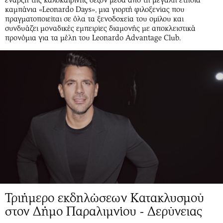
καμπάνια «Leonardo Days», μια γιορτή φιλοξενίας που
πραγματοποιείται σε όλα τα ξενοδοχεία του ομίλου και
συνδυάζει μοναδικές εμπειρίες διαμονής με αποκλειστικά
προνόμια για τα μέλη του Leonardo Advantage Club.
Τριήμερο εκδηλώσεων Κατακλυσμού
στον Δήμο Παραλιμνίου - Δερύνειας