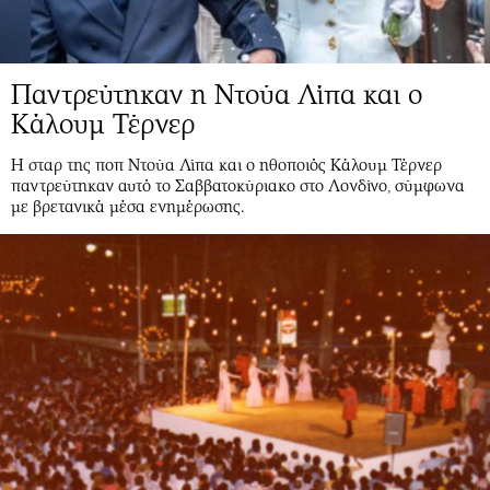
Παντρεύτηκαν η Ντούα Λίπα και ο
Κάλουμ Τέρνερ
Η σταρ της ποπ Ντούα Λίπα και ο ηθοποιός Κάλουμ Τέρνερ
παντρεύτηκαν αυτό το Σαββατοκύριακο στο Λονδίνο, σύμφωνα
με βρετανικά μέσα ενημέρωσης.