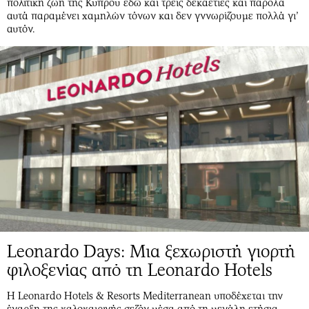
πολιτική ζωή της Κύπρου εδώ και τρεις δεκαετίες και παρόλα
αυτά παραμένει χαμηλών τόνων και δεν γννωρίζουμε πολλά γι’
αυτόν.
Leonardo Days: Μια ξεχωριστή γιορτή
φιλοξενίας από τη Leonardo Hotels
Η Leonardo Hotels & Resorts Mediterranean υποδέχεται την
έναρξη της καλοκαιρινής σεζόν μέσα από τη μεγάλη ετήσια