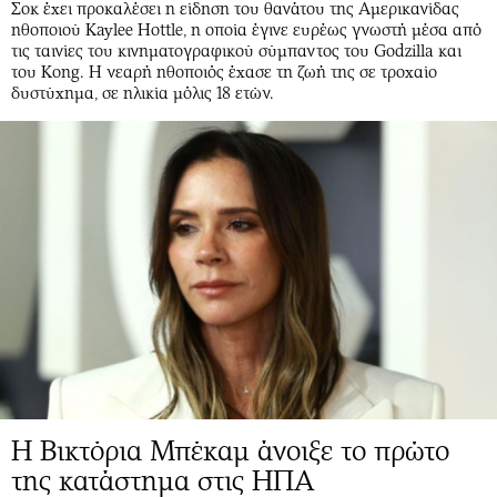
Σοκ έχει προκαλέσει η είδηση του θανάτου της Αμερικανίδας
Αθλητισμός
Geek
ηθοποιού Kaylee Hottle, η οποία έγινε ευρέως γνωστή μέσα από
τις ταινίες του κινηματογραφικού σύμπαντος του Godzilla και
Κύπρος
Νέα
του Kong. Η νεαρή ηθοποιός έχασε τη ζωή της σε τροχαίο
Ελλάδα
Κινητά-tablets
δυστύχημα, σε ηλικία μόλις 18 ετών.
Διεθνή
Social
Κληρώσεις Allwyn
Αυτοκίνηση
Οικονομική
Αφιερώματα
Οικονομία
Πολιτική
Real Estate
Οικονομία
Επιχειρήσεις
Γενικά
Αγορές
Αναδρομές
Money Review
Πρόσωπα
AstroBank Properties
Περιβάλλον
Trends
Good Life
Ενέργεια
Γυναίκα
Η Βικτόρια Μπέκαμ άνοιξε το πρώτο
Ναυτιλία
Showbiz
της κατάστημα στις ΗΠΑ