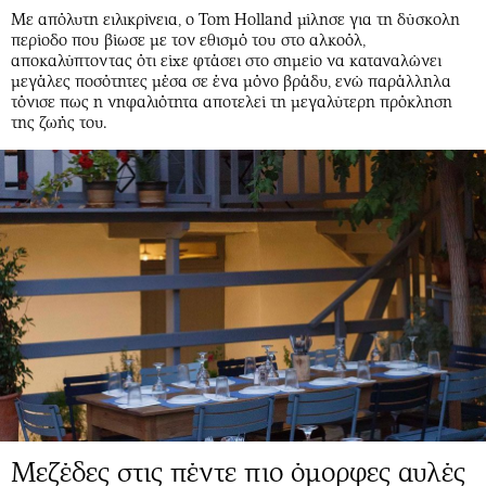
Με απόλυτη ειλικρίνεια, ο Tom Holland μίλησε για τη δύσκολη
περίοδο που βίωσε με τον εθισμό του στο αλκοόλ,
αποκαλύπτοντας ότι είχε φτάσει στο σημείο να καταναλώνει
μεγάλες ποσότητες μέσα σε ένα μόνο βράδυ, ενώ παράλληλα
τόνισε πως η νηφαλιότητα αποτελεί τη μεγαλύτερη πρόκληση
της ζωής του.
Μεζέδες στις πέντε πιο όμορφες αυλές