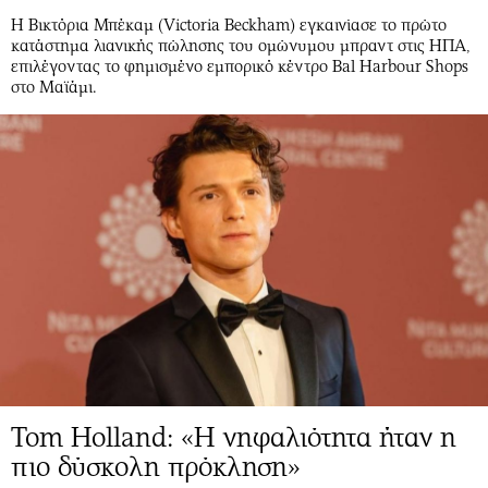
Περιβάλλον
Ταξίδια
Η Βικτόρια Μπέκαμ (Victoria Beckham) εγκαινίασε το πρώτο
Ελλάδα
Συνταγές
κατάστημα λιανικής πώλησης του ομώνυμου μπραντ στις ΗΠΑ,
επιλέγοντας το φημισμένο εμπορικό κέντρο Bal Harbour Shops
Κόσμος
Έξοδος
στο Μαϊάμι.
Παράξενα
Media
Πολιτισμός
Εκπομπές
Σινεμά
Wine routes
Θέατρο-Χορός
Podcasts
Μουσική
Uncut
Εικαστικά
Προσφορές
Βιβλίο
Προσωπικότητες στην ''Κ''
Χειρόγραφα
Επιστολές
Tom Holland: «Η νηφαλιότητα ήταν η
πιο δύσκολη πρόκληση»