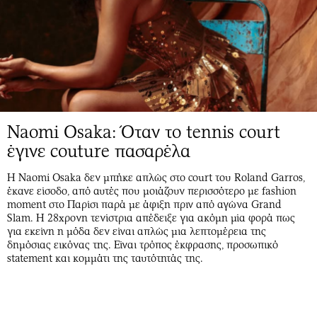
Naomi Osaka: Όταν το tennis court
έγινε couture πασαρέλα
Η Naomi Osaka δεν μπήκε απλώς στο court του Roland Garros,
έκανε είσοδο, από αυτές που μοιάζουν περισσότερο με fashion
moment στο Παρίσι παρά με άφιξη πριν από αγώνα Grand
Slam. Η 28χρονη τενίστρια απέδειξε για ακόμη μία φορά πως
για εκείνη η μόδα δεν είναι απλώς μια λεπτομέρεια της
δημόσιας εικόνας της. Είναι τρόπος έκφρασης, προσωπικό
statement και κομμάτι της ταυτότητάς της.