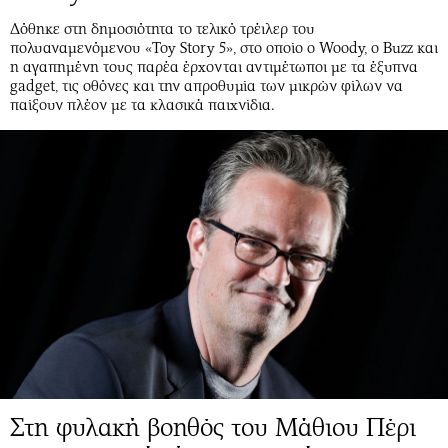
Δόθηκε στη δημοσιότητα το τελικό τρέιλερ του
πολυαναμενόμενου «Toy Story 5», στο οποίο ο Woody, ο Buzz και
η αγαπημένη τους παρέα έρχονται αντιμέτωποι με τα έξυπνα
gadget, τις οθόνες και την απροθυμία των μικρών φίλων να
παίξουν πλέον με τα κλασικά παιχνίδια.
Στη φυλακή βοηθός του Μάθιου Πέρι