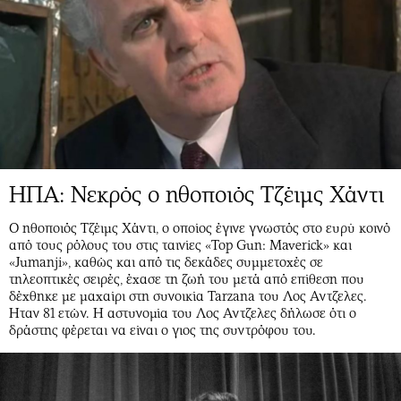
ΗΠΑ: Νεκρός ο ηθοποιός Τζέιμς Χάντι
Ο ηθοποιός Τζέιμς Χάντι, ο οποίος έγινε γνωστός στο ευρύ κοινό
από τους ρόλους του στις ταινίες «Top Gun: Maverick» και
«Jumanji», καθώς και από τις δεκάδες συμμετοχές σε
τηλεοπτικές σειρές, έχασε τη ζωή του μετά από επίθεση που
δέχθηκε με μαχαίρι στη συνοικία Tarzana του Λος Αντζελες.
Ηταν 81 ετών. Η αστυνομία του Λος Αντζελες δήλωσε ότι ο
δράστης φέρεται να είναι ο γιος της συντρόφου του.