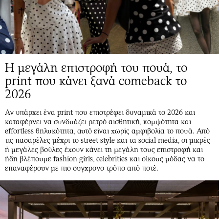
Η μεγάλη επιστροφή του πουά, το
print που κάνει ξανά comeback το
2026
Αν υπάρχει ένα print που επιστρέφει δυναμικά το 2026 και
καταφέρνει να συνδυάζει ρετρό αισθητική, κομψότητα και
effortless θηλυκότητα, αυτό είναι χωρίς αμφιβολία το πουά. Από
τις πασαρέλες μέχρι το street style και τα social media, οι μικρές
ή μεγάλες βούλες έχουν κάνει τη μεγάλη τους επιστροφή και
ήδη βλέπουμε fashion girls, celebrities και οίκους μόδας να το
επαναφέρουν με πιο σύγχρονο τρόπο από ποτέ.