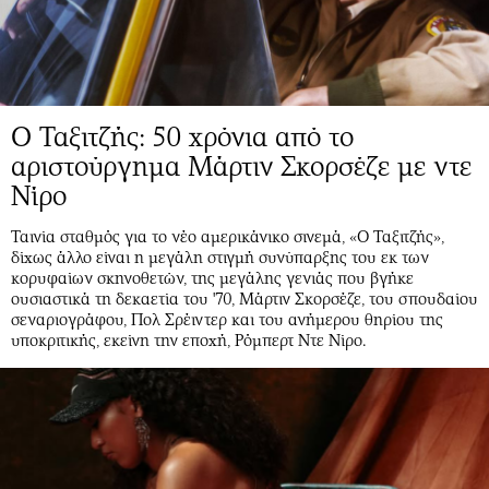
Ο Ταξιτζής: 50 χρόνια από το
αριστούργημα Μάρτιν Σκορσέζε με ντε
Νίρο
Ταινία σταθμός για το νέο αμερικάνικο σινεμά, «Ο Ταξιτζής»,
δίχως άλλο είναι η μεγάλη στιγμή συνύπαρξης του εκ των
κορυφαίων σκηνοθετών, της μεγάλης γενιάς που βγήκε
ουσιαστικά τη δεκαετία του '70, Μάρτιν Σκορσέζε, του σπουδαίου
σεναριογράφου, Πολ Σρέιντερ και του ανήμερου θηρίου της
υποκριτικής, εκείνη την εποχή, Ρόμπερτ Ντε Νίρο.