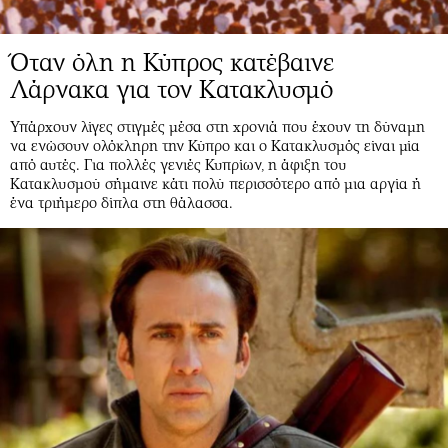
Όταν όλη η Κύπρος κατέβαινε
Λάρνακα για τον Κατακλυσμό
Υπάρχουν λίγες στιγμές μέσα στη χρονιά που έχουν τη δύναμη
να ενώσουν ολόκληρη την Κύπρο και ο Κατακλυσμός είναι μία
από αυτές. Για πολλές γενιές Κυπρίων, η άφιξη του
Κατακλυσμού σήμαινε κάτι πολύ περισσότερο από μια αργία ή
ένα τριήμερο δίπλα στη θάλασσα.