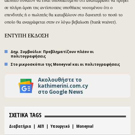
ακίνητο δυνατόν να είναι υποθηκευμένο ότι αναλαμβάνει να προβεί
σε πλήρη άρση της αντίστοιχης υποθήκης νοουμένου ότι ο
επενδυτής ή ο πωλητής θα καταβάλουν στο δανειστή το ποσό το
οποίο θα αναγράφεται στην εν λόγω βεβαίωση (bank waiver).
ΕΝΤΥΠΗ ΕΚΔΟΣΗ
Δημ. Συμβούλιο: Προβληματίζουν πλέον οι
πολιτογραφήσεις
Στο μικροσκόπιο της Moneyval και οι πολιτογραφήσεις
Ακολουθήστε το
kathimerini.com.cy
στο Google News
ΣΧΕΤΙΚΑ TAGS
Διαβατήρια
|
ΑΕΠ
|
Υπουργικό
|
Moneyval