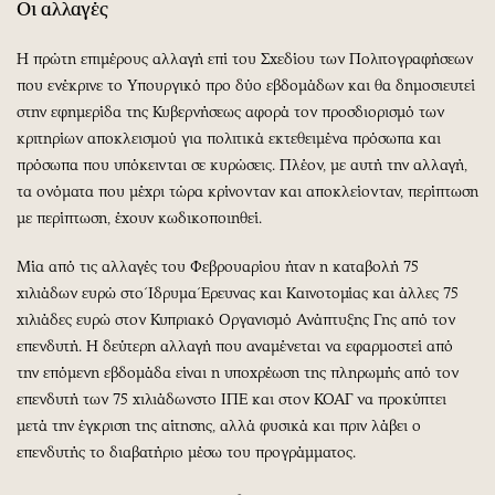
Οι αλλαγές
Η πρώτη επιμέρους αλλαγή επί του Σχεδίου των Πολιτογραφήσεων
που ενέκρινε το Υπουργικό προ δύο εβδομάδων και θα δημοσιευτεί
στην εφημερίδα της Κυβερνήσεως αφορά τον προσδιορισμό των
κριτηρίων αποκλεισμού για πολιτικά εκτεθειμένα πρόσωπα και
πρόσωπα που υπόκεινται σε κυρώσεις. Πλέον, με αυτή την αλλαγή,
τα ονόματα που μέχρι τώρα κρίνονταν και αποκλείονταν, περίπτωση
με περίπτωση, έχουν κωδικοποιηθεί.
Μία από τις αλλαγές του Φεβρουαρίου ήταν η καταβολή 75
χιλιάδων ευρώ στο Ίδρυμα Έρευνας και Καινοτομίας και άλλες 75
χιλιάδες ευρώ στον Κυπριακό Οργανισμό Ανάπτυξης Γης από τον
επενδυτή. Η δεύτερη αλλαγή που αναμένεται να εφαρμοστεί από
την επόμενη εβδομάδα είναι η υποχρέωση της πληρωμής από τον
επενδυτή των 75 χιλιάδωνστο ΙΠΕ και στον ΚΟΑΓ να προκύπτει
μετά την έγκριση της αίτησης, αλλά φυσικά και πριν λάβει ο
επενδυτής το διαβατήριο μέσω του προγράμματος.