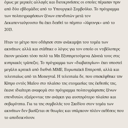
Περιβάλλον
Ταξίδια
όμως με μερικές αλλαγές και διευκρινήσεις οι οποίες πέρασαν πριν
από δύο εβδομάδες από το Υπουργικό Συμβούλιο. Το πρόγραμμα
Ελλάδα
Συνταγές
των πολιτογραφήσεων ξένων επενδυτών μετά τον
Κόσμος
Έξοδος
Δεκαπενταύγουστο θα έχει δεχθεί το πέμπτο «λίφτινγκ» από το
Παράξενα
Media
2013.
Πολιτισμός
Εκπομπές
Ηταν το μέτρο που οδήγησε στην ανάκαμψη του τομέα των
Σινεμά
Wine routes
ακινήτων, αλλά και στάθηκε ο λόγος για τον οποίο οι ντιβέλοπερς
Θέατρο-Χορός
Podcasts
έχουν μειώσει τόσο πολύ τα Μη Εξυπηρετούμενα Δάνειά τους στις
Μουσική
Uncut
κυπριακές τράπεζες. Το πρόγραμμα των «διαβατηρίων» έχει υποστεί
Εικαστικά
Προσφορές
μεγάλη κριτική από διεθνή ΜΜΕ, Ευρωπαϊκή Επιτροπή, αλλά και
Βιβλίο
Προσωπικότητες στην ''Κ''
τελευταίως από τη Moneyval. Η τελευταία δε, που επισκέφθηκε την
Κύπρο εντός Μαΐου στο πλαίσιο της ετοιμασίας της έκθεσής της,
Χειρόγραφα
Επιστολές
έκανε ιδιαίτερη αναφορά στο πρόγραμμα πολιτογράφησης ξένων
επενδυτών, εξαίροντας την ανάγκη για αυστηρότερο πλαίσιο και
σοβαρότητα. Για τα της συμβολής του Σχεδίου στον τομέα των
ακινήτων δεν βασίζεται σε θεωρίες και υπάρχουν πλέον εκθέσεις που
το αποδεικνύουν.