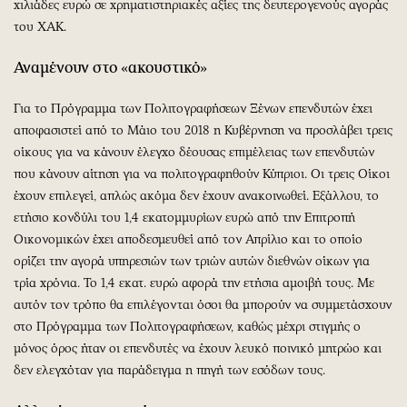
χιλιάδες ευρώ σε χρηματιστηριακές αξίες της δευτερογενούς αγοράς
του ΧΑΚ.
Αναμένουν στο «ακουστικό»
Για το Πρόγραμμα των Πολιτογραφήσεων Ξένων επενδυτών έχει
αποφασιστεί από το Μάιο του 2018 η Κυβέρνηση να προσλάβει τρεις
οίκους για να κάνουν έλεγχο δέουσας επιμέλειας των επενδυτών
που κάνουν αίτηση για να πολιτογραφηθούν Κύπριοι. Οι τρεις Οίκοι
έχουν επιλεγεί, απλώς ακόμα δεν έχουν ανακοινωθεί. Εξάλλου, το
ετήσιο κονδύλι του 1,4 εκατομμυρίων ευρώ από την Επιτροπή
Οικονομικών έχει αποδεσμευθεί από τον Απρίλιο και το οποίο
ορίζει την αγορά υπηρεσιών των τριών αυτών διεθνών οίκων για
τρία χρόνια. Το 1,4 εκατ. ευρώ αφορά την ετήσια αμοιβή τους. Με
αυτόν τον τρόπο θα επιλέγονται όσοι θα μπορούν να συμμετάσχουν
στο Πρόγραμμα των Πολιτογραφήσεων, καθώς μέχρι στιγμής ο
μόνος όρος ήταν οι επενδυτές να έχουν λευκό ποινικό μητρώο και
δεν ελεγχόταν για παράδειγμα η πηγή των εσόδων τους.