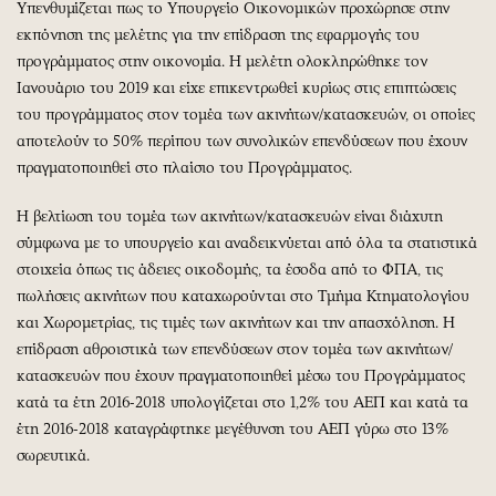
Υπενθυμίζεται πως το Υπουργείο Οικονομικών προχώρησε στην
εκπόνηση της μελέτης για την επίδραση της εφαρμογής του
προγράμματος στην οικονομία. H μελέτη ολοκληρώθηκε τον
Ιανουάριο του 2019 και είχε επικεντρωθεί κυρίως στις επιπτώσεις
του προγράμματος στον τομέα των ακινήτων/κατασκευών, οι οποίες
αποτελούν το 50% περίπου των συνολικών επενδύσεων που έχουν
πραγματοποιηθεί στο πλαίσιο του Προγράμματος.
Η βελτίωση του τομέα των ακινήτων/κατασκευών είναι διάχυτη
σύμφωνα με το υπουργείο και αναδεικνύεται από όλα τα στατιστικά
στοιχεία όπως τις άδειες οικοδομής, τα έσοδα από το ΦΠΑ, τις
πωλήσεις ακινήτων που καταχωρούνται στο Τμήμα Κτηματολογίου
και Χωρομετρίας, τις τιμές των ακινήτων και την απασχόληση. Η
επίδραση αθροιστικά των επενδύσεων στον τομέα των ακινήτων/
κατασκευών που έχουν πραγματοποιηθεί μέσω του Προγράμματος
κατά τα έτη 2016-2018 υπολογίζεται στο 1,2% του ΑΕΠ και κατά τα
έτη 2016-2018 καταγράφτηκε μεγέθυνση του ΑΕΠ γύρω στο 13%
σωρευτικά.