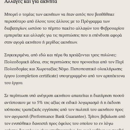
Αλλαγές και για ακίνητα
Μπορεί ο τομέας των ακινήτων να ήταν αυτός που βοηθήθηκε
περισσότερο από όλους τους άλλους με το Πρόγραμμα των
διαβατηρίων, ωστόσο το πέμπτο πακέτο αλλαγών του Φεβρουαρίου
εμπεριείχε και αλλαγές για τις περιπτώσεις που η επένδυση αφορά
στην αγορά ακινήτου ή μερίδας ακινήτων.
Συγκεκριμένα, από εδώ και πέρα θα χρειάζονται τρεις πυλώνες:
Πολεοδομική άδεια, στις περιπτώσεις που προνοείται από τον Περί
Πολεοδομίας και Χωροταξίας Νόμο. Πιστοποιητικό ολοκλήρωσης
έργου (completion certificate) υπογεγραμμένο από τον αρχιτέκτονα
του έργου.
Σε περίπτωση υπό ανέγερση ακινήτου απαιτείται η διατήρηση ποσού
αντίστοιχου με το 5% της αξίας σε ειδικό λογαριασμό ή η έκδοση
ισόποσης τραπεζικής εγγύησης από τον πωλητή του ακινήτου προς
τον αγοραστή (Performance Bank Guarantee). Τρίτον, βεβαίωση από
τον ενυπόθηκο δανειστή προς όφελος του οποίου το εν λόγω