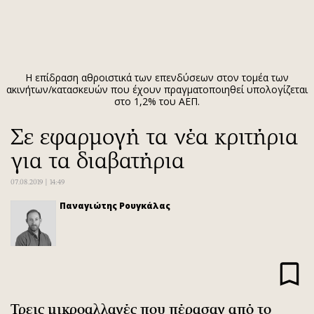
ΕΓΓΡΑΦΗ
ΕΙΣΟΔΟΣ
Η επίδραση αθροιστικά των επενδύσεων στον τομέα των
ακινήτων/κατασκευών που έχουν πραγματοποιηθεί υπολογίζεται
στο 1,2% του ΑΕΠ.
ΚΑΤΗΓΟΡΙΕΣ
ΣΥΝΔΕΣΗ
Σε εφαρμογή τα νέα κριτήρια
Κύπρος
Απόψεις
για τα διαβατήρια
Παιδεία
Αρθρογραφία
07.08.2019 | 14:49
Υγεία
The Hill
Πολιτική
Υγεία
Παναγιώτης Ρουγκάλας
Βουλευτικές 2026
Αγγελίες
Εκλογές 2024
Ενοικιάζονται
Προεδρικές 2023
Πωλούνται
Δημοσκοπήσεις
Ζητούν εργασία
Διπλωματία
Θέσεις εργασίας
Τρεις μικροαλλαγές που πέρασαν από το