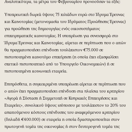
Αναλυτικότερα, τα μέτρα του Φεβρουαρίου προνοούσαν τα εξής:
Yποχρεωτική δωρεά ύψους 75 χιλιάδων ευρώ στο Ίδρυμα Έρευνας
και Καινοτομίας (μετονομασία του Ιδρύματος Προώθησης Έρευνας)
για προώθηση της δημιουργίας ενός οικοσυστήματος
επιχειρηματικής καινοτομίας. Η υποχρέωση για συνεισφορά στο
Ίδρυμα Έρευνας και Καινοτομίας, αίρεται σε περίπτωση που ο αιτών
θα πραγματοποιήσει επένδυση τουλάχιστον €75.000 σε
πιστοποιημένη καινοτόμο επιχείρηση (η οποία έχει εξασφαλίσει
σχετικό πιστοποιητικό από το Υπουργείο Οικονομικών) ή σε
πιστοποιημένη κοινωνική εταιρεία.
Επιπρόσθετα, η συγκεκριμένη υποχρέωση αίρεται σε περίπτωση που
ο αιτών έχει πραγματοποιήσει επένδυση στα πλαίσια του κριτηρίου
«Αγορά ή Σύσταση ή Συμμετοχή σε Κυπριακές Επιχειρήσεις και
Εταιρείες», συνολικού ύψους ισόποσου με τουλάχιστον το 20% του
απαιτούμενου κόστους επένδυσης του αναφερόμενου κριτηρίου
(δηλαδή €400.000) σε εταιρεία η οποία δραστηριοποιείται στον
πρωτογενή τομέα της οικονομίας ή στον δευτερογενή τομέα της