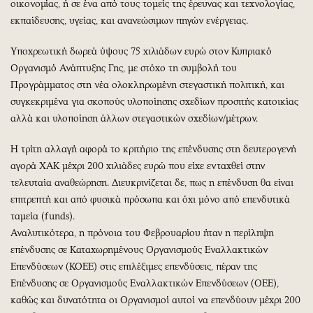
οικονομίας, ή σε ένα από τους τομείς της έρευνας και τεχνολογίας,
εκπαίδευσης, υγείας, και ανανεώσιμων πηγών ενέργειας.
Υποχρεωτική δωρεά ύψους 75 χιλιάδων ευρώ στον Κυπριακό
Οργανισμό Ανάπτυξης Γης, με στόχο τη συμβολή του
Προγράμματος στη νέα ολοκληρωμένη στεγαστική πολιτική, και
συγκεκριμένα για σκοπούς υλοποίησης σχεδίων προσιτής κατοικίας
αλλά και υλοποίηση άλλων στεγαστικών σχεδίων/μέτρων.
Η τρίτη αλλαγή αφορά το κριτήριο της επένδυσης στη δευτερογενή
αγορά ΧΑΚ μέχρι 200 χιλιάδες ευρώ που είχε ενταχθεί στην
τελευταία αναθεώρηση. Διευκρινίζεται δε, πως η επένδυση θα είναι
επιτρεπτή και από φυσικά πρόσωπα και όχι μόνο από επενδυτικά
ταμεία (funds).
Αναλυτικότερα, η πρόνοια του Φεβρουαρίου ήταν η περίληψη
επένδυσης σε Καταχωρημένους Οργανισμούς Εναλλακτικών
Επενδύσεων (ΚΟΕΕ) στις επιλέξιμες επενδύσεις, πέραν της
Επένδυσης σε Οργανισμούς Εναλλακτικών Επενδύσεων (ΟΕΕ),
καθώς και δυνατότητα οι Οργανισμοί αυτοί να επενδύουν μέχρι 200