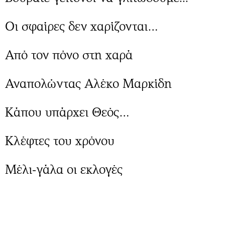
Περιβάλλον
Ταξίδια
Ελλάδα
Συνταγές
Οι σφαίρες δεν χαρίζονται…
Κόσμος
Έξοδος
Παράξενα
Media
Από τον πόνο στη χαρά
Πολιτισμός
Εκπομπές
Σινεμά
Wine routes
Αναπολώντας Αλέκο Μαρκίδη
Θέατρο-Χορός
Podcasts
Μουσική
Uncut
Κάπου υπάρχει Θεός…
Εικαστικά
Προσφορές
Βιβλίο
Προσωπικότητες στην ''Κ''
Κλέφτες του χρόνου
Χειρόγραφα
Επιστολές
Μέλι-γάλα οι εκλογές