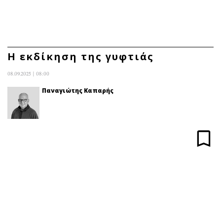
ΕΓΓΡΑΦΗ
ΕΙΣΟΔΟΣ
Η εκδίκηση της γυφτιάς
08.09.2025 | 08:00
ΚΑΤΗΓΟΡΙΕΣ
ΣΥΝΔΕΣΗ
Παναγιώτης Καπαρής
Κύπρος
Απόψεις
Παιδεία
Αρθρογραφία
Υγεία
The Hill
Πολιτική
Υγεία
Βουλευτικές 2026
Αγγελίες
Εκλογές 2024
Ενοικιάζονται
Προεδρικές 2023
Πωλούνται
Δημοσκοπήσεις
Ζητούν εργασία
Διπλωματία
Θέσεις εργασίας