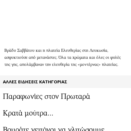
Αθλητισμός
Geek
Κύπρος
Νέα
Ελλάδα
Κινητά-tablets
Διεθνή
Social
Κληρώσεις Allwyn
Αυτοκίνηση
Οικονομική
Αφιερώματα
Βράδυ Σαββάτου και η πλατεία Ελευθερίας στη Λευκωσία,
Οικονομία
Πολιτική
ασφυκτιούσε από μετανάστες. Όλα τα χρώματα και όλες οι φυλές
της γης, απολάμβαναν την ελευθερία της «μοντέρνας» πλατείας.
Real Estate
Οικονομία
Επιχειρήσεις
Γενικά
ΑΛΛΕΣ ΕΙΔΗΣΕΙΣ ΚΑΤΗΓΟΡΙΑΣ
Αγορές
Αναδρομές
Money Review
Πρόσωπα
Παραφωνίες στον Πρωταρά
AstroBank Properties
Περιβάλλον
Trends
Good Life
Κρατά μούτρα…
Ενέργεια
Γυναίκα
Ναυτιλία
Showbiz
Βουράτε γειτόνοι να γλιτώσουμε...