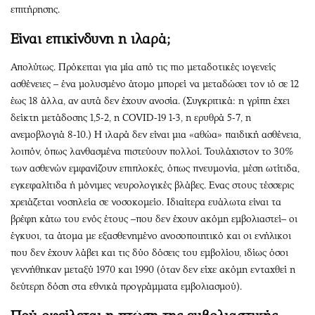
επιτήρησης.
Είναι επικίνδυνη η ιλαρά;
Απολύτως. Πρόκειται για μία από τις πιο μεταδοτικές ιογενείς
ασθένειες – ένα μολυσμένο άτομο μπορεί να μεταδώσει τον ιό σε 12
έως 18 άλλα, αν αυτά δεν έχουν ανοσία. (Συγκριτικά: η γρίπη έχει
δείκτη μετάδοσης 1,5-2, η COVID-19 1-3, η ερυθρά 5-7, η
ανεμοβλογιά 8-10.) Η ιλαρά δεν είναι μια «αθώα» παιδική ασθένεια,
λοιπόν, όπως λανθασμένα πιστεύουν πολλοί. Τουλάχιστον το 30%
των ασθενών εμφανίζουν επιπλοκές, όπως πνευμονία, μέση ωτίτιδα,
εγκεφαλίτιδα ή μόνιμες νευρολογικές βλάβες. Ενας στους τέσσερις
χρειάζεται νοσηλεία σε νοσοκομείο. Ιδιαίτερα ευάλωτα είναι τα
βρέφη κάτω του ενός έτους –που δεν έχουν ακόμη εμβολιαστεί– οι
έγκυοι, τα άτομα με εξασθενημένο ανοσοποιητικό και οι ενήλικοι
που δεν έχουν λάβει και τις δύο δόσεις του εμβολίου, ιδίως όσοι
γεννήθηκαν μεταξύ 1970 και 1990 (όταν δεν είχε ακόμη ενταχθεί η
δεύτερη δόση στα εθνικά προγράμματα εμβολιασμού).