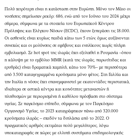
Πολύ χειρότερη είναι η κατάσταση στην Ευρώπη. Μόνο τον Μάιο οι
νοσήσεις σημείωσαν ρεκόρ: 686, ενώ από τον Ιούνιο του 2024 μέχρι
σήμερα, σύμφωνα με τα στοιχεία του Ευρωπαϊκού Κέντρου
Πρόληψης και Ελέγχου Νόσων (ECDC), έχουν ξεπεράσει τις 18.000.
Οι ασθενείς είναι κυρίως παιδιά κάτω των 5 ετών, όμως αυξάνονται
συνεχώς και οι μολύνσεις σε εφήβους και ενηλίκους χωρίς πλήρη
εμβολιασμό. Σε hot spot της ιλαράς έχει εξελιχθεί η Ρουμανία –όπου
η κάλυψη με το εμβόλιο MMR (κατά της ιλαράς, παρωτίτιδας και
ερυθράς) είναι δραματικά χαμηλή, κάτω του 70%– με περισσότερα
από 3.500 καταγεγραμμένα κρούσματα μόνο φέτος. Στη Γαλλία και
την Ιταλία η νόσος έχει επανεμφανιστεί με εκατοντάδες περιστατικά,
ιδιαίτερα σε αστικά κέντρα και κοινότητες μεταναστών ή
πληθυσμών με περιορισμένη ή καθόλου πρόσβαση στο σύστημα
υγείας. Σε παγκόσμιο επίπεδο, σύμφωνα με τον Παγκόσμιο
Οργανισμό Υγείας, το 2023 καταγράφηκαν πάνω από 320.000
κρούσματα ιλαράς – σχεδόν τα διπλάσια από το 2022. Ο
πραγματικός αριθμός εκτιμάται πολύ μεγαλύτερος, λόγω
υποκαταγραφής σε χώρες με ελλιπή συστήματα επιδημιολογικής