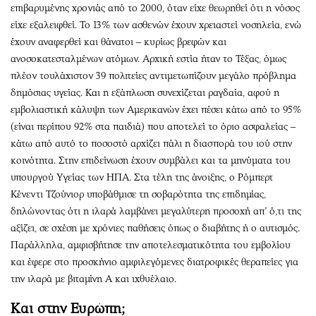
επιβαρυμένης χρονιάς από το 2000, όταν είχε θεωρηθεί ότι η νόσος
είχε εξαλειφθεί. Το 13% των ασθενών έχουν χρειαστεί νοσηλεία, ενώ
έχουν αναφερθεί και θάνατοι – κυρίως βρεφών και
ανοσοκατεσταλμένων ατόμων. Αρχική εστία ήταν το Τέξας, όμως
πλέον τουλάχιστον 39 πολιτείες αντιμετωπίζουν μεγάλο πρόβλημα
δημόσιας υγείας. Και η εξάπλωση συνεχίζεται ραγδαία, αφού η
εμβολιαστική κάλυψη των Αμερικανών έχει πέσει κάτω από το 95%
(είναι περίπου 92% στα παιδιά) που αποτελεί το όριο ασφαλείας –
κάτω από αυτό το ποσοστό αρχίζει πάλι η διασπορά του ιού στην
κοινότητα. Στην επιδείνωση έχουν συμβάλει και τα μηνύματα του
υπουργού Υγείας των ΗΠΑ. Στα τέλη της άνοιξης, ο Ρόμπερτ
Κένεντι Τζούνιορ υποβάθμισε τη σοβαρότητα της επιδημίας,
δηλώνοντας ότι η ιλαρά λαμβάνει μεγαλύτερη προσοχή απ’ ό,τι της
αξίζει, σε σχέση με χρόνιες παθήσεις όπως ο διαβήτης ή ο αυτισμός.
Παράλληλα, αμφισβήτησε την αποτελεσματικότητα του εμβολίου
και έφερε στο προσκήνιο αμφιλεγόμενες διατροφικές θεραπείες για
την ιλαρά με βιταμίνη Α και ιχθυέλαιο.
Και στην Ευρώπη;