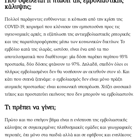
Πού οφείλεται η πτώση της εμβολιαστικής
κάλυψης;
Πολλοί παράγοντες ευθύνονται: η κόπωση από την κρίση της
COVID-19, χειρισμοί που κλόνισαν την εμπιστοσύνη προς τις
υγειονομικές αρχές, η εξάπλωση της αντιεμβολιαστικής ρητορικής
και της παραπληροφόρησης μέσω των κοινωνικών δικτύων. Το
εμβόλιο κατά της ιλαράς, ωστόσο, είναι ένα από τα πιο
αποτελεσματικά που διαθέτουμε: μία δόση παρέχει περίπου 93%
προστασία, δύο δόσεις φτάνουν το 97%. Δηλαδή, σχεδόν όλοι οι
πλήρως εμβολιασμένοι δεν θα νοσήσουν αν εκτεθούν στον ιό. Και
κάτι που συχνά ξεχνάμε: ο εμβολιασμός δεν είναι μόνο πράξη
ατομικής προστασίας· είναι κοινωνική υποχρέωση. Χτίζει ανοσιακό
τείχος και προστατεύει εκείνους που δεν μπορούν να εμβολιαστούν.
Τι πρέπει να γίνει;
Πρώτο και πιο επείγον βήμα είναι η ενίσχυση της εμβολιαστικής
κάλυψης σε συγκεκριμένες πληθυσμιακές ομάδες και γεωγραφικές
περιοχές, όχι μόνο στα παιδιά αλλά και σε εφήβους και ενηλίκους