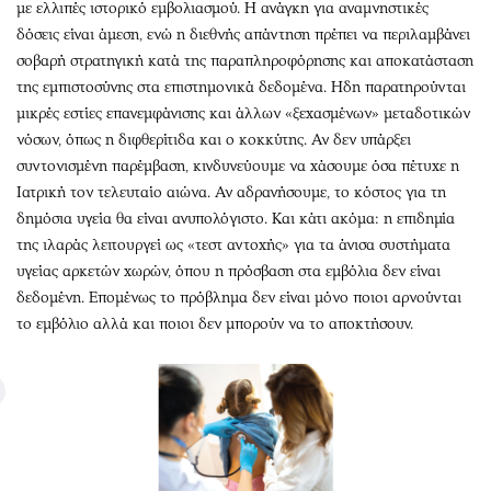
με ελλιπές ιστορικό εμβολιασμού. Η ανάγκη για αναμνηστικές
δόσεις είναι άμεση, ενώ η διεθνής απάντηση πρέπει να περιλαμβάνει
σοβαρή στρατηγική κατά της παραπληροφόρησης και αποκατάσταση
της εμπιστοσύνης στα επιστημονικά δεδομένα. Hδη παρατηρούνται
μικρές εστίες επανεμφάνισης και άλλων «ξεχασμένων» μεταδοτικών
νόσων, όπως η διφθερίτιδα και ο κοκκύτης. Αν δεν υπάρξει
συντονισμένη παρέμβαση, κινδυνεύουμε να χάσουμε όσα πέτυχε η
Ιατρική τον τελευταίο αιώνα. Αν αδρανήσουμε, το κόστος για τη
δημόσια υγεία θα είναι ανυπολόγιστο. Και κάτι ακόμα: η επιδημία
της ιλαράς λειτουργεί ως «τεστ αντοχής» για τα άνισα συστήματα
υγείας αρκετών χωρών, όπου η πρόσβαση στα εμβόλια δεν είναι
δεδομένη. Επομένως το πρόβλημα δεν είναι μόνο ποιοι αρνούνται
το εμβόλιο αλλά και ποιοι δεν μπορούν να το αποκτήσουν.