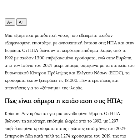
Περιβάλλον
Ταξίδια
Ελλάδα
Συνταγές
Κόσμος
Έξοδος
A−
A+
Παράξενα
Media
Μια εξαιρετικά μεταδοτική νόσος που εθεωρείτο σχεδόν
Πολιτισμός
Εκπομπές
εξαφανισμένη επιστρέφει με ανησυχητική ένταση στις ΗΠΑ και στην
Σινεμά
Wine routes
Ευρώπη. Οι ΗΠΑ βιώνουν τη χειρότερη επιδημία ιλαράς από το
Θέατρο-Χορός
Podcasts
1992 με σχεδόν 1.300 επιβεβαιωμένα κρούσματα, ενώ στην Ευρώπη,
Μουσική
Uncut
από τον Ιούνιο του 2024 μέχρι σήμερα, σύμφωνα με τα στοιχεία του
Ευρωπαϊκού Κέντρου Πρόληψης και Ελέγχου Νόσων (ECDC), τα
Εικαστικά
Προσφορές
κρούσματα έχουν ξεπεράσει τις 18.000. Πέντε ερωτήσεις και
Βιβλίο
Προσωπικότητες στην ''Κ''
απαντήσεις για το «ξύπνημα» της ιλαράς.
Χειρόγραφα
Επιστολές
Πώς είναι σήμερα η κατάσταση στις ΗΠΑ;
Κρίσιμη. Δεν πρόκειται για μια συνηθισμένη έξαρση. Οι ΗΠΑ
βιώνουν τη χειρότερη επιδημία ιλαράς από το 1992, με 1.297
επιβεβαιωμένα κρούσματα στους πρώτους επτά μήνες του 2025·
ξεπερνούν ήδη κατά πολύ τα 1.274 κρούσματα του 2019, της πιο