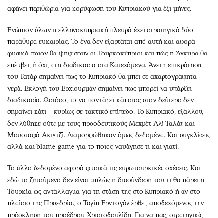
Περιβάλλον
Ταξίδια
αφήνει περιθώρια για κορύφωση του Κυπριακού για έξι μήνες.
Ελλάδα
Συνταγές
Ενώπιον όλων η ελληνοκυπριακή πλευρά έχει στρατηγικά δύο
Κόσμος
Έξοδος
παράθυρα ευκαιρίας. Το ένα δεν εξαρτάται από αυτή και αφορά
Παράξενα
Media
φυσικά ποιον θα ψηφίσουν οι Τουρκοκύπριοι και πώς η Άγκυρα θα
Πολιτισμός
Εκπομπές
επέμβει, ή όχι, στη διαδικασία στα Κατεχόμενα. Άνετη επικράτηση
Σινεμά
Wine routes
του Τατάρ σημαίνει πως το Κυπριακό θα μπει σε αχαρτογράφητα
Θέατρο-Χορός
Podcasts
νερά. Εκλογή του Ερχιουρμάν σημαίνει πως μπορεί να υπάρξει
διαδικασία. Ωστόσο, το να ποντάρει κάποιος στον δεύτερο δεν
Μουσική
Uncut
σημαίνει κάτι – κυρίως σε τακτικό επίπεδο. Το Κυπριακό, εξάλλου,
Εικαστικά
Προσφορές
δεν λύθηκε ούτε με τους προοδευτικούς Μεχμέτ Αλί Ταλάτ και
Βιβλίο
Προσωπικότητες στην ''Κ''
Μουσταφά Ακιντζί. Διαμορφώθηκαν όμως δεδομένα. Και συγκλίσεις
Χειρόγραφα
Επιστολές
αλλά και blame-game για το ποιος ναυάγησε τι και γιατί.
Το άλλο δεδομένο αφορά φυσικά τις ευρωτουρκικές σχέσεις. Και
εδώ το ζητούμενο δεν είναι απλώς η διασύνδεση του τι θα πάρει η
Τουρκία ως αντάλλαγμα για τη στάση της στο Κυπριακό ή αν στο
πλαίσιο της Προεδρίας ο Ταγίπ Ερντογάν έρθει, αποδεχόμενος την
πρόσκληση του προέδρου Χριστοδουλίδη. Για να πας, στρατηγικά,