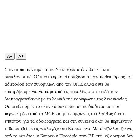
Αθλητισμός
Geek
Κύπρος
Νέα
Ελλάδα
Κινητά-tablets
Διεθνή
Social
Κληρώσεις Allwyn
Αυτοκίνηση
Οικονομική
Αφιερώματα
A−
A+
Οικονομία
Πολιτική
Real Estate
Οικονομία
Στην άτυπη πενταμερή της Νέας Υόρκης δεν θα έχει κάτι
συγκλονιστικό. Ούτε θα κηρυχτεί αδιέξοδη η προσπάθεια άρσης του
Επιχειρήσεις
Γενικά
αδιεξόδου των συνομιλιών από τον ΟΗΕ, αλλά ούτε θα
Αγορές
Αναδρομές
επιστρέψουμε για να πάμε από τις παραλίες στο τραπέζι των
Money Review
Πρόσωπα
διαπραγματεύσεων με τη λογική της κορύφωσης της διαδικασίας.
AstroBank Properties
Περιβάλλον
Θα στηθεί όμως το σκηνικό συντήρησης της διαδικασίας, που
Trends
Good Life
περνάει μέσα από τα ΜΟΕ και μια συμφωνία, ακολούθως ή και
επιτόπου, για τα οδοφράγματα και στη συνέχεια όλοι θα περιμένουν
Ενέργεια
Γυναίκα
τι θα συμβεί με τις «εκλογές» στα Κατεχόμενα. Μετά εξάλλου ξεκινά,
Ναυτιλία
Showbiz
από το νέο έτος, η Κυπριακή Προεδρία στην Ε.Ε. που εξ ορισμού δεν