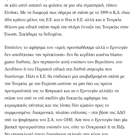
σε κάτι απτό απαιτεί να φτάσεις σε μια νέα στρατηγική, τύπου
Ελσίνκι. Με τη διαφορά πως σήμερα σε σχέση με το 1999 η Κ.Δ. είναι
ήδη κράτος-μέλος της Ε.Ε. και η ίδια η Ε.Ε. αλλά και η Τουρκία
θέλουν μια ειδική σχέση παρά την πλήρη ένταξη της Τουρκίας στην
Ένωση. Ξεκάθαρα τα δεδομένα.
Επιπλέον, το αφήγημα του «εμείς προσπαθήσαμε αλλά ο Ερντογάν
δεν αποδέχτηκε την πρόσκληση» δεν θα κερδίσει κανένα blame-
game διεθνώς. Δεν περπατούν αυτά ενώπιον του Βερολίνου, του
Λονδίνου ή του Παρισιού ειδικά στη διεθνή συγκυρία που
διανύουμε. Πάλι η Ε.Ε. θα επιδιώκει μια αναβαθμισμένη σχέση με
την Τουρκία, με την Ευρώπη ωστόσο να μην έχει ως πρώτη
προτεραιότητά της το Κυπριακό και αν ο Ερντογάν αλλάξει τη
στάση του από το επί σχεδόν μία δεκαετία αφήγημα της
κυριαρχικής ισότητας και της λύσης δύο κρατών προς το
συμφωνημένο, διαχρονικά, πλαίσιο επίλυσης – στη βάση της ΔΔΟ
υπό τα ψηφίσματα του Σ.Α. του ΟΗΕ. Άσε που ο Ερντογάν έχει μία
βασική προτεραιότητα ενώπιόν του, ούτε το Ουκρανικό ή τη Γάζα.
Να επανεκλεγεί όποτε ξαναγίνουν εκλογές στη χώρα του.