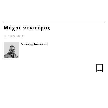
ΕΓΓΡΑΦΗ
ΕΙΣΟΔΟΣ
Μέχρι νεωτέρας
07.07.2025 | 07:00
ΚΑΤΗΓΟΡΙΕΣ
ΣΥΝΔΕΣΗ
Γιάννης Ιωάννου
Κύπρος
Απόψεις
Παιδεία
Αρθρογραφία
Υγεία
The Hill
Πολιτική
Υγεία
Βουλευτικές 2026
Αγγελίες
Εκλογές 2024
Ενοικιάζονται
Προεδρικές 2023
Πωλούνται
Δημοσκοπήσεις
Ζητούν εργασία
Διπλωματία
Θέσεις εργασίας