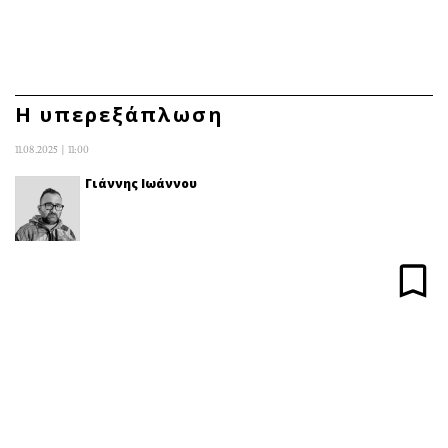
ΕΓΓΡΑΦΗ
ΕΙΣΟΔΟΣ
Η υπερεξάπλωση
11.08.2025 | 11:00
ΚΑΤΗΓΟΡΙΕΣ
ΣΥΝΔΕΣΗ
Γιάννης Ιωάννου
Κύπρος
Απόψεις
Παιδεία
Αρθρογραφία
Υγεία
The Hill
Πολιτική
Υγεία
Βουλευτικές 2026
Αγγελίες
Εκλογές 2024
Ενοικιάζονται
Προεδρικές 2023
Πωλούνται
Δημοσκοπήσεις
Ζητούν εργασία
Διπλωματία
Θέσεις εργασίας