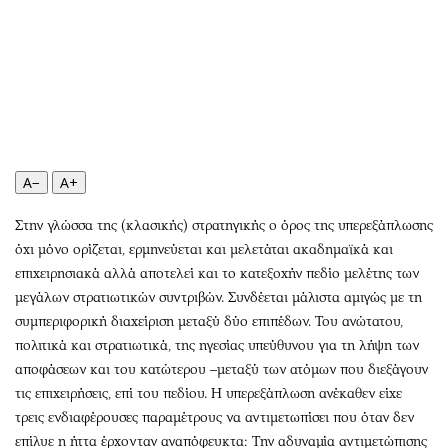
Αθλητισμός
Geek
Κύπρος
Νέα
Ελλάδα
Κινητά-tablets
Διεθνή
Social
Κληρώσεις Allwyn
Αυτοκίνηση
Οικονομική
Αφιερώματα
A−
A+
Οικονομία
Πολιτική
Real Estate
Οικονομία
Στην γλώσσα της (κλασικής) στρατηγικής ο όρος της υπερεξάπλωσης
όχι μόνο ορίζεται, ερμηνεύεται και μελετάται ακαδημαϊκά και
Επιχειρήσεις
Γενικά
επιχειρησιακά αλλά αποτελεί και το κατεξοχήν πεδίο μελέτης των
Αγορές
Αναδρομές
μεγάλων στρατιωτικών συντριβών. Συνδέεται μάλιστα αμιγώς με τη
Money Review
Πρόσωπα
συμπεριφορική διαχείριση μεταξύ δύο επιπέδων. Του ανώτατου,
AstroBank Properties
Περιβάλλον
πολιτικά και στρατιωτικά, της ηγεσίας υπεύθυνου για τη λήψη των
Trends
Good Life
αποφάσεων και του κατώτερου –μεταξύ των ατόμων που διεξάγουν
τις επιχειρήσεις, επί του πεδίου. Η υπερεξάπλωση ανέκαθεν είχε
Ενέργεια
Γυναίκα
τρεις ενδιαφέρουσες παραμέτρους να αντιμετωπίσει που όταν δεν
Ναυτιλία
Showbiz
επίλυε η ήττα έρχονταν αναπόφευκτα: Την αδυναμία αντιμετώπισης