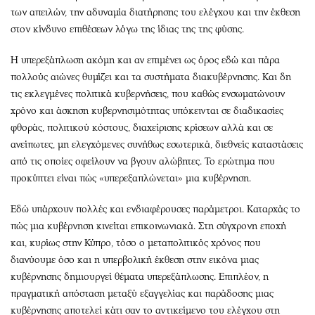
Περιβάλλον
Ταξίδια
των απειλών, την αδυναμία διατήρησης του ελέγχου και την έκθεση
Ελλάδα
Συνταγές
στον κίνδυνο επιθέσεων λόγω της ίδιας της της φύσης.
Κόσμος
Έξοδος
Η υπερεξάπλωση ακόμη και αν επιμένει ως όρος εδώ και πάρα
Παράξενα
Media
πολλούς αιώνες θυμίζει και τα συστήματα διακυβέρνησης. Και δη
Πολιτισμός
Εκπομπές
τις εκλεγμένες πολιτικά κυβερνήσεις, που καθώς ενσωματώνουν
Σινεμά
Wine routes
χρόνο και άσκηση κυβερνησιμότητας υπόκεινται σε διαδικασίες
Θέατρο-Χορός
Podcasts
φθοράς, πολιτικού κόστους, διαχείρισης κρίσεων αλλά και σε
ανείπωτες, μη ελεγχόμενες συνήθως εσωτερικά, διεθνείς καταστάσεις
Μουσική
Uncut
από τις οποίες οφείλουν να βγουν αλώβητες. Το ερώτημα που
Εικαστικά
Προσφορές
προκύπτει είναι πώς «υπερεξαπλώνεται» μια κυβέρνηση.
Βιβλίο
Προσωπικότητες στην ''Κ''
Χειρόγραφα
Επιστολές
Εδώ υπάρχουν πολλές και ενδιαφέρουσες παράμετροι. Καταρχάς το
πώς μια κυβέρνηση κινείται επικοινωνιακά. Στη σύγχρονη εποχή
και, κυρίως στην Κύπρο, τόσο ο μεταπολιτικός χρόνος που
διανύουμε όσο και η υπερβολική έκθεση στην εικόνα μιας
κυβέρνησης δημιουργεί θέματα υπερεξάπλωσης. Επιπλέον, η
πραγματική απόσταση μεταξύ εξαγγελίας και παράδοσης μιας
κυβέρνησης αποτελεί κάτι σαν το αντικείμενο του ελέγχου στη