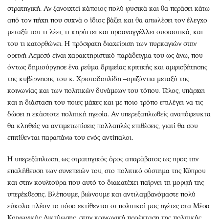
στρατηγική. Αν ξανοιχτεί κάποιος πολύ φυσικά και θα περάσει κάτω
από τον πήχη που συχνά ο ίδιος βάζει και θα απωλέσει τον έλεγχο
μεταξύ του τι λέει, τι κηρύττει και προαναγγέλλει ουσιαστικά, και
του τι κατορθώνει. Η πρόσφατη διαχείριση των πυρκαγιών στην
ορεινή Λεμεσό είναι χαρακτηριστικό παράδειγμα του ως άνω, που
όντως δημιούργησε ένα ρεύμα δριμείας κριτικής και αμφισβήτησης
της κυβέρνησης του κ. Χριστοδουλίδη –οριζόντια μεταξύ της
κοινωνίας και των πολιτικών δυνάμεων του τόπου. Τέλος, υπάρχει
και η διάσταση του ποιες μάχες και με ποιο τρόπο επιλέγει να τις
δώσει η εκάστοτε πολιτική ηγεσία. Αν υπερεξαπλωθείς αναπόφευκτα
θα κληθείς να αντιμετωπίσεις πολλαπλές επιθέσεις, γιατί θα σου
επιτίθενται παραπάνω του ενός αντίπαλοι.
Η υπερεξάπλωση, ως στρατηγικός όρος απαράβατος ως προς την
επαλήθευση των συνεπειών του, στο πολιτικό σύστημα της Κύπρου
και στην κουλτούρα που αυτό το διακατέχει παίρνει τη μορφή της
υπερέκθεσης. Βλέπουμε, βιώνουμε και αντιλαμβανόμαστε πολύ
εύκολα πλέον το πόσο εκτίθενται οι πολιτικοί μας ηγέτες στα Μέσα
Κοινωνικής Δικτύωσης, στην κοινωνική προέκταση της πολιτικής