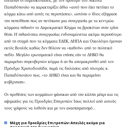
έδειχναν οι δημοσκοπήσεις, με τον πρόεδρό του Νικόλα
Παπαδόπουλο να χαρακτηρίζει άθλο «αυτό που έχει πετύχει το
κόμμα κάτω από αυτές τις περιστάσεις», ωστόσο ο ίδιος εξέφρασε
την πεποίθηση πως αν πετύχαινε μια συνεργασία με τα κεντρώα
κόμματα πιθανόν το Δημοκρατικό Κόμμα να βρισκόταν στην τρίτη
θέση. Η πιθανότητα συνεργασίας ενδυναμώνεται ακόμα περισσότερο
από τη στιγμή που τα κόμματα ΕΔΕΚ, ΔΗΠΑ και Οικολόγοι έμειναν
εκτός Βουλής καθώς δεν θέλουν να «χαθούν» από το πολιτικό
πεδίο. Μεγάλο ερωτηματικό είναι επίσης εάν το ΔΗΚΟ θα
παραμείνει συγκυβερνών κόμμα ή αν θα απομακρυνθεί από τον
Πρόεδρο Χριστοδουλίδη, παρά τις δηλώσεις από πλευράς κ.
Παπαδόπουλου πως, «το ΔΗΚΟ είναι και θα παραμείνει
κυβέρνηση».
Οι προθέσεις των κομμάτων φάνηκαν από την κάλπη μέχρι και τις
αψιμαχίες για τις Προεδρίες Επιτροπών. Ίσως πολλοί από αυτούς
τους γρίφους να λυθούν και με τον ανασχηματισμό...
Μάχη για Προεδρίες Επιτροπών–Απειλές ακόμα για