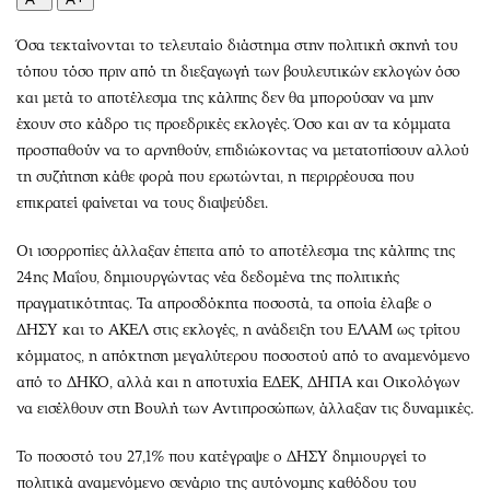
Περιβάλλον
Ταξίδια
Ελλάδα
Συνταγές
Όσα τεκταίνονται το τελευταίο διάστημα στην πολιτική σκηνή του
Κόσμος
Έξοδος
τόπου τόσο πριν από τη διεξαγωγή των βουλευτικών εκλογών όσο
και μετά το αποτέλεσμα της κάλπης δεν θα μπορούσαν να μην
Παράξενα
Media
έχουν στο κάδρο τις προεδρικές εκλογές. Όσο και αν τα κόμματα
Πολιτισμός
Εκπομπές
προσπαθούν να το αρνηθούν, επιδιώκοντας να μετατοπίσουν αλλού
Σινεμά
Wine routes
τη συζήτηση κάθε φορά που ερωτώνται, η περιρρέουσα που
Θέατρο-Χορός
Podcasts
επικρατεί φαίνεται να τους διαψεύδει.
Μουσική
Uncut
Οι ισορροπίες άλλαξαν έπειτα από το αποτέλεσμα της κάλπης της
Εικαστικά
Προσφορές
24ης Μαΐου, δημιουργώντας νέα δεδομένα της πολιτικής
Βιβλίο
Προσωπικότητες στην ''Κ''
πραγματικότητας. Τα απροσδόκητα ποσοστά, τα οποία έλαβε ο
Χειρόγραφα
Επιστολές
ΔΗΣΥ και το ΑΚΕΛ στις εκλογές, η ανάδειξη του ΕΛΑΜ ως τρίτου
κόμματος, η απόκτηση μεγαλύτερου ποσοστού από το αναμενόμενο
από το ΔΗΚΟ, αλλά και η αποτυχία ΕΔΕΚ, ΔΗΠΑ και Οικολόγων
να εισέλθουν στη Βουλή των Αντιπροσώπων, άλλαξαν τις δυναμικές.
Το ποσοστό του 27,1% που κατέγραψε ο ΔΗΣΥ δημιουργεί το
πολιτικά αναμενόμενο σενάριο της αυτόνομης καθόδου του