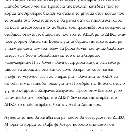
Παπαδόπουλου για την Προεδρία της Βουλής, κατέδειξε πως το
κόμμα της Αριστεράς θέλησε να στείλει το μήνυμα στον κόσμο που
το στήριξε στις βουλευτικές ότι θα μείνει στην αντιπολίτευση χωρίς
να κάνει μεταστροφή από τις θέσεις του. Τροχοπέδη στη συνεργασία
στάθηκαν οι έντονες διαφωνίες που είχε το ΑΚΕΛ με το ΔΗΚΟ στην
προηγούμενη θητεία της Βουλής για τα θέματα της οικονομίας, με
επίκεντρο αυτά των τραπεζών. Τα βαριά λόγια που ανταλλάχθηκαν
μεταξύ των δύο αποδείχθηκαν εκ του αποτελέσματος
«ασυγχώρητα». Η εν λόγω πιθανή συνεργασία και στήριξη εύλογα
μπορεί να χαρακτηριστεί και ως μονόπλευρη, αν λάβει κανείς
υπόψη το γεγονός πως ενώ υπήρχε μια πιθανότητα το ΑΚΕΛ να
στηρίξει τον κ. Παπαδόπουλο για την Προεδρία της Βουλής, όταν ο
γ.γ. του κόμματος, Στέφανος Στεφάνου, πέρασε στον δεύτερο γύρο
με αντίπαλο την πρόεδρο του ΔΗΣΥ, δεν έτυχε της στήριξη του
ΔΗΚΟ, το οποίο στήριξε τελικά την Αννίτα Δημητρίου.
Άγνωστο το πώς θα κινηθεί και με ποιους θα συνεργαστεί το ΔΗΚΟ.
Μπορεί το κόμμα να έλαβε ψηλότερο ποσοστό από αυτό που