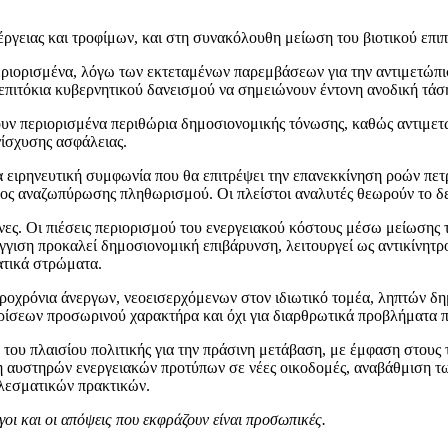
ργειας και τροφίμων, και στη συνακόλουθη μείωση του βιοτικού επιπέ
ριορισμένα, λόγω των εκτεταμένων παρεμβάσεων για την αντιμετώπι
επιτόκια κυβερνητικού δανεισμού να σημειώνουν έντονη ανοδική τάσ
ουν περιορισμένα περιθώρια δημοσιονομικής τόνωσης, καθώς αντιμε
νίσχυσης ασφάλειας.
για ειρηνευτική συμφωνία που θα επιτρέψει την επανεκκίνηση ροών πε
υνος αναζωπύρωσης πληθωρισμού. Οι πλείστοι αναλυτές θεωρούν το δ
νες. Οι πιέσεις περιορισμού του ενεργειακού κόστους μέσω μείωσης 
γιση προκαλεί δημοσιονομική επιβάρυνση, λειτουργεί ως αντικίνητρο
ατικά στρώματα.
χρόνια άνεργων, νεοεισερχόμενων στον ιδιωτικό τομέα, ληπτών δημο
ρίσεων προσωρινού χαρακτήρα και όχι για διαρθρωτικά προβλήματα πο
 του πλαισίου πολιτικής για την πράσινη μετάβαση, με έμφαση στους
ση αυστηρών ενεργειακών προτύπων σε νέες οικοδομές, αναβάθμιση τ
ελεσματικών πρακτικών.
ι και οι απόψεις που εκφράζουν είναι προσωπικές.