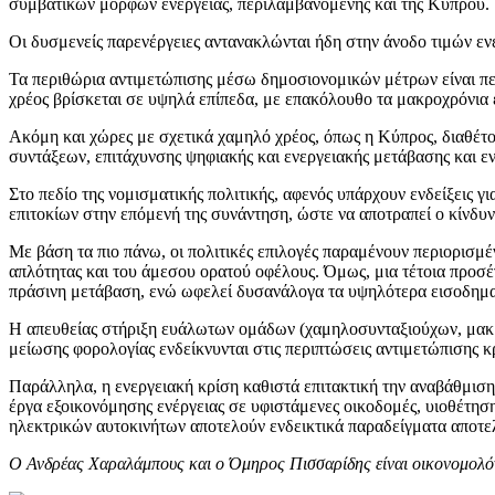
συμβατικών μορφών ενέργειας, περιλαμβανομένης και της Κύπρου.
Οι δυσμενείς παρενέργειες αντανακλώνται ήδη στην άνοδο τιμών ενέ
Τα περιθώρια αντιμετώπισης μέσω δημοσιονομικών μέτρων είναι πε
χρέος βρίσκεται σε υψηλά επίπεδα, με επακόλουθο τα μακροχρόνια 
Ακόμη και χώρες με σχετικά χαμηλό χρέος, όπως η Κύπρος, διαθέτ
συντάξεων, επιτάχυνσης ψηφιακής και ενεργειακής μετάβασης και ε
Στο πεδίο της νομισματικής πολιτικής, αφενός υπάρχουν ενδείξεις 
επιτοκίων στην επόμενή της συνάντηση, ώστε να αποτραπεί ο κίνδ
Με βάση τα πιο πάνω, οι πολιτικές επιλογές παραμένουν περιορισμέ
απλότητας και του άμεσου ορατού οφέλους. Όμως, μια τέτοια προσέγ
πράσινη μετάβαση, ενώ ωφελεί δυσανάλογα τα υψηλότερα εισοδημ
Η απευθείας στήριξη ευάλωτων ομάδων (χαμηλοσυνταξιούχων, μακρο
μείωσης φορολογίας ενδείκνυνται στις περιπτώσεις αντιμετώπισης κ
Παράλληλα, η ενεργειακή κρίση καθιστά επιτακτική την αναβάθμιση
έργα εξοικονόμησης ενέργειας σε υφιστάμενες οικοδομές, υιοθέτη
ηλεκτρικών αυτοκινήτων αποτελούν ενδεικτικά παραδείγματα αποτ
Ο Ανδρέας Χαραλάμπους και ο Όμηρος Πισσαρίδης είναι οικονομολόγο