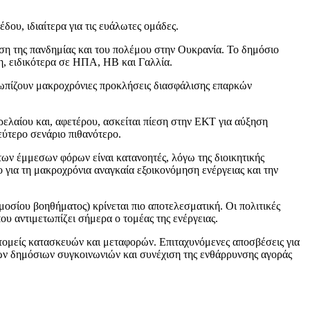
δου, ιδιαίτερα για τις ευάλωτες ομάδες.
ση της πανδημίας και του πολέμου στην Ουκρανία. Το δημόσιο
η, ειδικότερα σε ΗΠΑ, HB και Γαλλία.
τωπίζουν μακροχρόνιες προκλήσεις διασφάλισης επαρκών
τρελαίου και, αφετέρου, ασκείται πίεση στην ΕΚΤ για αύξηση
εύτερο σενάριο πιθανότερο.
των έμμεσων φόρων είναι κατανοητές, λόγω της διοικητικής
 για τη μακροχρόνια αναγκαία εξοικονόμηση ενέργειας και την
σίου βοηθήματος) κρίνεται πιο αποτελεσματική. Οι πολιτικές
υ αντιμετωπίζει σήμερα ο τομέας της ενέργειας.
 τομείς κατασκευών και μεταφορών. Επιταχυνόμενες αποσβέσεις για
ων δημόσιων συγκοινωνιών και συνέχιση της ενθάρρυνσης αγοράς