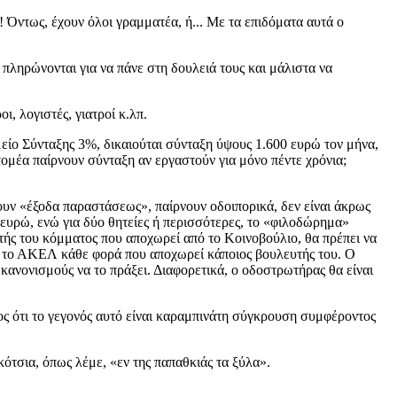
 Όντως, έχουν όλοι γραμματέα, ή... Με τα επιδόματα αυτά ο
 πληρώνονται για να πάνε στη δουλειά τους και μάλιστα να
, λογιστές, γιατροί κ.λπ.
είο Σύνταξης 3%, δικαιούται σύνταξη ύψους 1.600 ευρώ τον μήνα,
τομέα παίρνουν σύνταξη αν εργαστούν για μόνο πέντε χρόνια;
ουν «έξοδα παραστάσεως», παίρνουν οδοιπορικά, δεν είναι άκρως
00 ευρώ, ενώ για δύο θητείες ή περισσότερες, το «φιλοδώρημα»
υτής του κόμματος που αποχωρεί από το Κοινοβούλιο, θα πρέπει να
εί το ΑΚΕΛ κάθε φορά που αποχωρεί κάποιος βουλευτής του. Ο
 κανονισμούς να το πράξει. Διαφορετικά, ο οδοστρωτήρας θα είναι
ιος ότι το γεγονός αυτό είναι καραμπινάτη σύγκρουση συμφέροντος
κότσια, όπως λέμε, «εν της παπαθκιάς τα ξύλα».