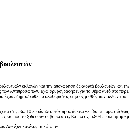
 βουλευτών
ουλευτικών εκλογών και την αποχώρηση δεκαεφτά βουλευτών και την 
ής των Αντιπροσώπων. Έχω αρθρογραφήσει για το θέμα αυτό στο παρ
 έχουν δημοσιευθεί, ο ακαθάριστος ετήσιος μισθός των μελών του Κο
ρχεται στις 56.310 ευρώ. Σε αυτόν προστίθεται «επίδομα παραστάσεω
πώς και πού το ξοδεύουν οι βουλευτές; Επιπλέον, 5.804 ευρώ τιμάρι
ω. Δεν έχει κανένας τα κότσια»