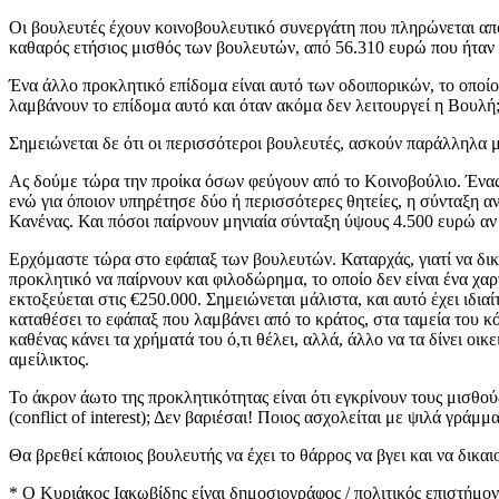
Οι βουλευτές έχουν κοινοβουλευτικό συνεργάτη που πληρώνεται από
καθαρός ετήσιος μισθός των βουλευτών, από 56.310 ευρώ που ήταν 
Ένα άλλο προκλητικό επίδομα είναι αυτό των οδοιπορικών, το οποίο 
λαμβάνουν το επίδομα αυτό και όταν ακόμα δεν λειτουργεί η Βουλή
Σημειώνεται δε ότι οι περισσότεροι βουλευτές, ασκούν παράλληλα με
Ας δούμε τώρα την προίκα όσων φεύγουν από το Κοινοβούλιο. Ένας 
ενώ για όποιον υπηρέτησε δύο ή περισσότερες θητείες, η σύνταξη αν
Κανένας. Και πόσοι παίρνουν μηνιαία σύνταξη ύψους 4.500 ευρώ αν ε
Ερχόμαστε τώρα στο εφάπαξ των βουλευτών. Καταρχάς, γιατί να δικ
προκλητικό να παίρνουν και φιλοδώρημα, το οποίο δεν είναι ένα χαρ
εκτοξεύεται στις €250.000. Σημειώνεται μάλιστα, και αυτό έχει ιδ
καταθέσει το εφάπαξ που λαμβάνει από το κράτος, στα ταμεία του 
καθένας κάνει τα χρήματά του ό,τι θέλει, αλλά, άλλο να τα δίνει ο
αμείλικτος.
Το άκρον άωτο της προκλητικότητας είναι ότι εγκρίνουν τους μισθού
(conflict of interest); Δεν βαριέσαι! Ποιος ασχολείται με ψιλά γράμμ
Θα βρεθεί κάποιος βουλευτής να έχει το θάρρος να βγει και να δικαι
* Ο Κυριάκος Ιακωβίδης είναι δημοσιογράφος / πολιτικός επιστήμον