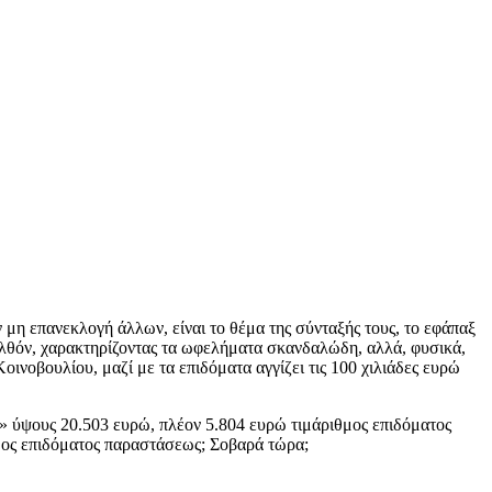
μη επανεκλογή άλλων, είναι το θέμα της σύνταξής τους, το εφάπαξ
ελθόν, χαρακτηρίζοντας τα ωφελήματα σκανδαλώδη, αλλά, φυσικά,
ινοβουλίου, μαζί με τα επιδόματα αγγίζει τις 100 χιλιάδες ευρώ
ς» ύψους 20.503 ευρώ, πλέον 5.804 ευρώ τιμάριθμος επιδόματος
θμος επιδόματος παραστάσεως; Σοβαρά τώρα;