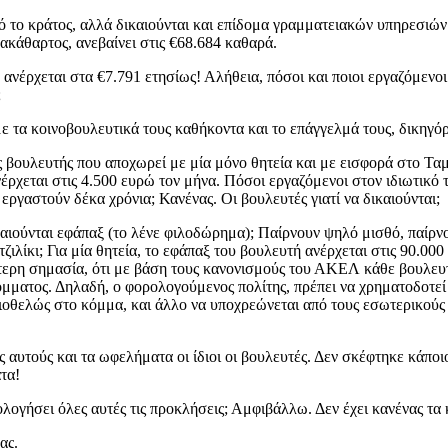
 το κράτος, αλλά δικαιούνται και επίδομα γραμματειακών υπηρεσιών!
ακάθαρτος, ανεβαίνει στις €68.684 καθαρά.
ανέρχεται στα €7.791 ετησίως! Αλήθεια, πόσοι και ποιοι εργαζόμενοι
;
 τα κοινοβουλευτικά τους καθήκοντα και το επάγγελμά τους, δικηγόροι
βουλευτής που αποχωρεί με μία μόνο θητεία και με εισφορά στο Ταμ
έρχεται στις 4.500 ευρώ τον μήνα. Πόσοι εργαζόμενοι στον ιδιωτικό 
ργαστούν δέκα χρόνια; Κανένας. Οι βουλευτές γιατί να δικαιούνται;
αιούνται εφάπαξ (το λένε φιλοδώρημα); Παίρνουν ψηλό μισθό, παίρν
τζιλίκι; Για μία θητεία, το εφάπαξ του βουλευτή ανέρχεται στις 90.0
ιαίτερη σημασία, ότι με βάση τους κανονισμούς του ΑΚΕΛ κάθε βουλε
κόμματος. Δηλαδή, ο φορολογούμενος πολίτης, πρέπει να χρηματοδοτ
ικειοθελώς στο κόμμα, και άλλο να υποχρεώνεται από τους εσωτερικούς
ς αυτούς και τα ωφελήματα οι ίδιοι οι βουλευτές. Δεν σκέφτηκε κάπο
ατα!
ολογήσει όλες αυτές τις προκλήσεις; Αμφιβάλλω. Δεν έχει κανένας τα 
ας.