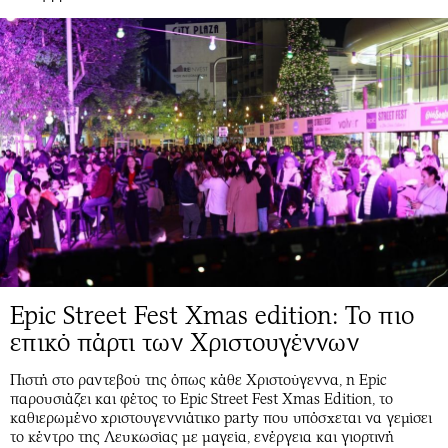
Epic Street Fest Xmas edition: Το πιο
επικό πάρτι των Χριστουγέννων
Πιστή στο ραντεβού της όπως κάθε Χριστούγεννα, η Epic
παρουσιάζει και φέτος το Epic Street Fest Xmas Edition, το
καθιερωμένο χριστουγεννιάτικο party που υπόσχεται να γεμίσει
το κέντρο της Λευκωσίας με μαγεία, ενέργεια και γιορτινή