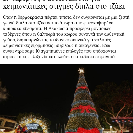
χειμωνιάτικες στιγμές δίπλα στο τζάκι
Όταν η θερμοκρασία πέφτει, τίποτα δεν συγκρίνεται με μια ζεστή
γωνιά δίπλα στο τζάκι και το άρωμα από φρεσκοψημένα
κυπριακά εδέσματα. Η Λευκωσία προσφέρει μοναδικές
ταβέρνες όπου η θαλπωρή του χώρου συναντά την αυθεντική
γεύση, δημιουργώντας το ιδανικό σκηνικό για χαλαρές
χειμωνιάτικες εξορμήσεις με φίλους ή οικογένεια. Εδώ
συγκεντρώσαμε 10 αγαπημένες επιλογές που υπόσχονται
ατμόσφαιρα, φιλοξενία και πλούσιο παραδοσιακό φαγητό.