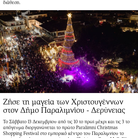
διάθεση.
Ζήσε τη μαγεία των Χριστουγέννων
στον Δήμο Παραλιμνίου - Δερύνειας
Το Σάββατο 13 Δεκεμβρίου από τις 10 το πρωί μέχρι και τις 3 το
απόγευμα διοργανώνεται το πρώτο Paralimni Christmas
Shopping Festival στο εμπορικό κέντρο του Παραλιμνίου το