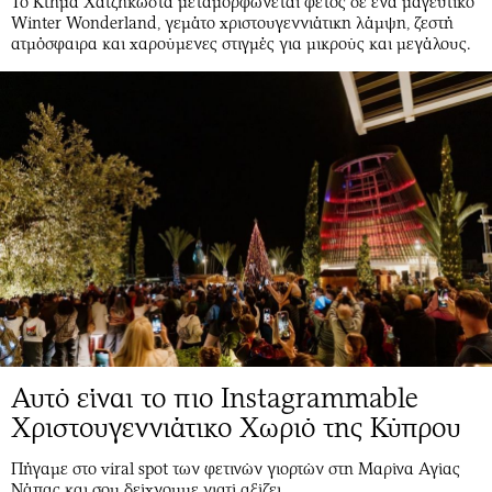
Το Κτήμα Χατζηκώστα μεταμορφώνεται φέτος σε ένα μαγευτικό
Winter Wonderland, γεμάτο χριστουγεννιάτικη λάμψη, ζεστή
ατμόσφαιρα και χαρούμενες στιγμές για μικρούς και μεγάλους.
Αυτό είναι το πιο Instagrammable
Χριστουγεννιάτικο Χωριό της Κύπρου
Πήγαμε στο viral spot των φετινών γιορτών στη Μαρίνα Αγίας
Νάπας και σου δείχνουμε γιατί αξίζει.