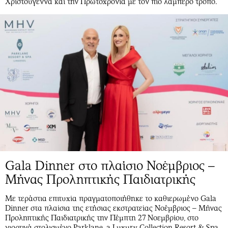
Χριστούγεννα και την Πρωτοχρονιά με τον πιο λαμπερό τρόπο.
Gala Dinner στο πλαίσιο Νοέμβριος –
Μήνας Προληπτικής Παιδιατρικής
Με τεράστια επιτυχία πραγματοποιήθηκε το καθιερωμένο Gala
Dinner στα πλαίσια της ετήσιας εκστρατείας Νοέμβριος – Μήνας
Προληπτικής Παιδιατρικής την Πέμπτη 27 Νοεμβρίου, στο
γιορτινά στολισμένο Parklane, a Luxury Collection Resort & Spa,