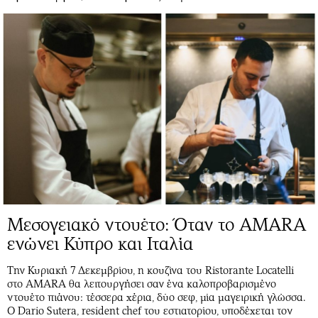
Μεσογειακό ντουέτο: Όταν το AMARA
ενώνει Κύπρο και Ιταλία
Την Κυριακή 7 Δεκεμβρίου, η κουζίνα του Ristorante Locatelli
στο AMARA θα λειτουργήσει σαν ένα καλοπροβαρισμένο
ντουέτο πιάνου: τέσσερα χέρια, δύο σεφ, μία μαγειρική γλώσσα.
Ο Dario Sutera, resident chef του εστιατορίου, υποδέχεται τον