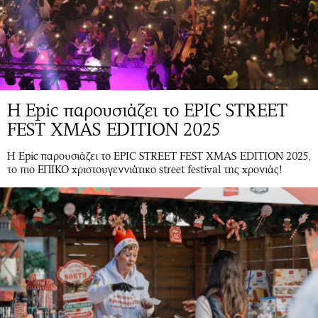
H Epic παρουσιάζει το EPIC STREET
FEST XMAS EDITION 2025
H Epic παρουσιάζει το EPIC STREET FEST XMAS EDITION 2025,
το πιο ΕΠΙΚΟ χριστουγεννιάτικο street festival της χρονιάς!