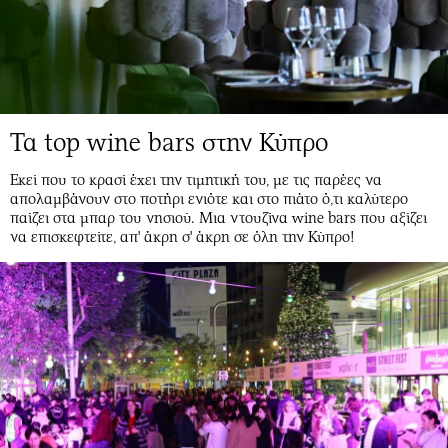
Τα top wine bars στην Κύπρο
Εκεί που το κρασί έχει την τιμητική του, με τις παρέες να
απολαμβάνουν στο ποτήρι ενιότε και στο πιάτο ό,τι καλύτερο
παίζει στα μπαρ του νησιού. Μια ντουζίνα wine bars που αξίζει
να επισκεφτείτε, απ' άκρη σ' άκρη σε όλη την Κύπρο!