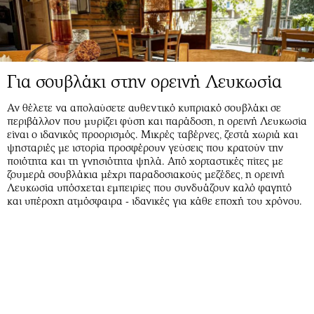
Για σουβλάκι στην ορεινή Λευκωσία
Αν θέλετε να απολαύσετε αυθεντικό κυπριακό σουβλάκι σε
περιβάλλον που μυρίζει φύση και παράδοση, η ορεινή Λευκωσία
είναι ο ιδανικός προορισμός. Μικρές ταβέρνες, ζεστά χωριά και
ψησταριές με ιστορία προσφέρουν γεύσεις που κρατούν την
ποιότητα και τη γνησιότητα ψηλά. Από χορταστικές πίτες με
ζουμερά σουβλάκια μέχρι παραδοσιακούς μεζέδες, η ορεινή
Λευκωσία υπόσχεται εμπειρίες που συνδυάζουν καλό φαγητό
και υπέροχη ατμόσφαιρα - ιδανικές για κάθε εποχή του χρόνου.