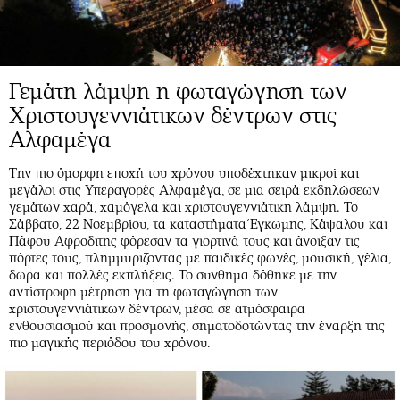
Γεμάτη λάμψη η φωταγώγηση των
Χριστουγεννιάτικων δέντρων στις
Αλφαμέγα
Την πιο όμορφη εποχή του χρόνου υποδέχτηκαν μικροί και
μεγάλοι στις Υπεραγορές Αλφαμέγα, σε μια σειρά εκδηλώσεων
γεμάτων χαρά, χαμόγελα και χριστουγεννιάτικη λάμψη. Το
Σάββατο, 22 Νοεμβρίου, τα καταστήματα Έγκωμης, Κάψαλου και
Πάφου Αφροδίτης φόρεσαν τα γιορτινά τους και άνοιξαν τις
πόρτες τους, πλημμυρίζοντας με παιδικές φωνές, μουσική, γέλια,
δώρα και πολλές εκπλήξεις. Το σύνθημα δόθηκε με την
αντίστροφη μέτρηση για τη φωταγώγηση των
χριστουγεννιάτικων δέντρων, μέσα σε ατμόσφαιρα
ενθουσιασμού και προσμονής, σηματοδοτώντας την έναρξη της
πιο μαγικής περιόδου του χρόνου.