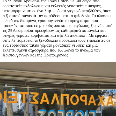
Το 5* Royal Apollonia της Louis Hotels, με μια σειρά από
Περιβάλλον
Ταξίδια
εορταστικές εκδηλώσεις και εκλεκτές γευστικές εμπειρίες,
Ελλάδα
Συνταγές
μεταμορφώνεται σε ένα λαμπερό και γιορτινό περιβάλλον, όπου
η ζεστασιά συναντά την παράδοση και τη φιλοξενία Το πλούσιο,
Κόσμος
Έξοδος
ειδικά σχεδιασμένο, χριστουγεννιάτικο πρόγραμμα, που
Παράξενα
Media
απευθύνεται τόσο σε μικρούς όσο και σε μεγάλους, ξεκινάει από
τις 23 Δεκεμβρίου, προσφέροντας καθημερινά χαμόγελα και
Πολιτισμός
Εκπομπές
στιγμές γεμάτες κομψότητα και υψηλή αισθητική. Με έμφαση
Σινεμά
Wine routes
στην λεπτομέρεια, το ξενοδοχείο προσκαλεί τους επισκέπτες σε
ένα εορταστικό ταξίδι γεμάτο μοναδικές γεύσεις και μια
Θέατρο-Χορός
Podcasts
εκλεπτυσμένη ατμόσφαιρα που εξυψώνει το πνεύμα των
Μουσική
Uncut
Χριστουγέννων και της Πρωτοχρονιάς.
Εικαστικά
Προσφορές
Βιβλίο
Προσωπικότητες στην ''Κ''
Χειρόγραφα
Επιστολές