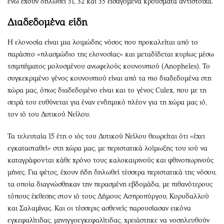
ενώ έχουν δηλωθεί 31, 32 και 35 εισαγόμενα κρούσματα αντίστοιχα.
Διαδεδομένα είδη
Η ελονοσία είναι μια λοιμώδης νόσος που προκαλείται από το
παράσιτο «πλασμώδιο της ελονοσίας» και μεταδίδεται κυρίως μέσω
τσιμπήματος μολυσμένου ανωφελούς κουνουπιού (Anopheles). Το
συγκεκριμένο γένος κουνουπιού είναι από τα πιο διαδεδομένα στη
χώρα μας, όπως διαδεδομένο είναι και το γένος Culex, που με τη
σειρά του ευθύνεται για έναν ενδημικό πλέον για τη χώρα μας ιό,
τον ιό του Δυτικού Νείλου.
Τα τελευταία 15 έτη ο ιός του Δυτικού Νείλου θεωρείται ότι «έχει
εγκατασταθεί» στη χώρα μας, με περιστατικά λοίμωξης του ιού να
καταγράφονται κάθε χρόνο τους καλοκαιρινούς και φθινοπωρινούς
μήνες. Για φέτος, έχουν ήδη δηλωθεί τέσσερα περιστατικά της νόσου,
τα οποία διαγνώσθηκαν την περασμένη εβδομάδα, με πιθανότερους
τόπους έκθεσης στον ιό τους Δήμους Ασπροπύργου, Κορυδαλλού
και Σαλαμίνας. Και οι τέσσερις ασθενείς παρουσίασαν εικόνα
εγκεφαλίτιδας, μηνιγγοεγκεφαλίτιδας, χρειάστηκε να νοσηλευθούν