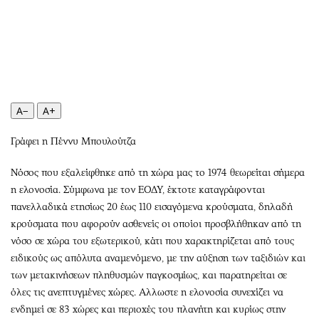
Περιβάλλον
Ταξίδια
Ελλάδα
Συνταγές
Κόσμος
Έξοδος
Παράξενα
Media
Πολιτισμός
Εκπομπές
Σινεμά
Wine routes
A−
A+
Θέατρο-Χορός
Podcasts
Γράφει η Πέννυ Μπουλούτζα
Μουσική
Uncut
Εικαστικά
Προσφορές
Νόσος που εξαλείφθηκε από τη χώρα μας το 1974 θεωρείται σήμερα
Βιβλίο
Προσωπικότητες στην ''Κ''
η ελονοσία. Σύμφωνα με τον ΕΟΔΥ, έκτοτε καταγράφονται
πανελλαδικά ετησίως 20 έως 110 εισαγόμενα κρούσματα, δηλαδή
Χειρόγραφα
Επιστολές
κρούσματα που αφορούν ασθενείς οι οποίοι προσβλήθηκαν από τη
νόσο σε χώρα του εξωτερικού, κάτι που χαρακτηρίζεται από τους
ειδικούς ως απόλυτα αναμενόμενο, με την αύξηση των ταξιδιών και
των μετακινήσεων πληθυσμών παγκοσμίως, και παρατηρείται σε
όλες τις ανεπτυγμένες χώρες. Αλλωστε η ελονοσία συνεχίζει να
ενδημεί σε 83 χώρες και περιοχές του πλανήτη και κυρίως στην