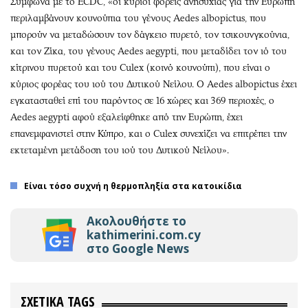
Σύμφωνα με το ECDC, «οι κύριοι φορείς ανησυχίας για την Ευρώπη
περιλαμβάνουν κουνούπια του γένους Aedes albopictus, που
μπορούν να μεταδώσουν τον δάγκειο πυρετό, τον τσικουνγκούνια,
και τον Ζίκα, του γένους Aedes aegypti, που μεταδίδει τον ιό του
κίτρινου πυρετού και του Culex (κοινό κουνούπι), που είναι ο
κύριος φορέας του ιού του Δυτικού Νείλου. Ο Aedes albopictus έχει
εγκατασταθεί επί του παρόντος σε 16 χώρες και 369 περιοχές, ο
Aedes aegypti αφού εξαλείφθηκε από την Ευρώπη, έχει
επανεμφανιστεί στην Κύπρο, και o Culex συνεχίζει να επιτρέπει την
εκτεταμένη μετάδοση του ιού του Δυτικού Νείλου».
Είναι τόσο συχνή η θερμοπληξία στα κατοικίδια
Ακολουθήστε το
kathimerini.com.cy
στο Google News
ΣΧΕΤΙΚΑ TAGS