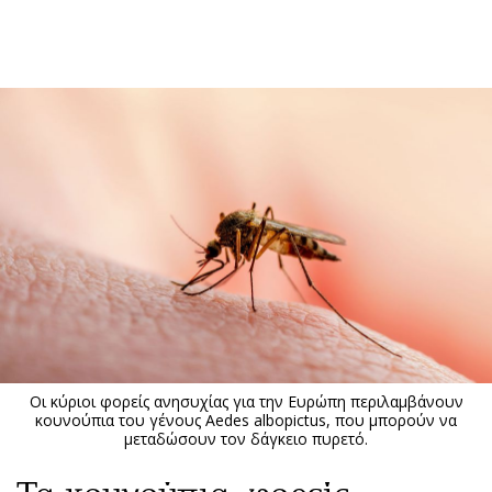
ΕΓΓΡΑΦΗ
ΕΙΣΟΔΟΣ
ΚΑΤΗΓΟΡΙΕΣ
ΣΥΝΔΕΣΗ
Κύπρος
Απόψεις
Παιδεία
Αρθρογραφία
Υγεία
The Hill
Πολιτική
Υγεία
Βουλευτικές 2026
Αγγελίες
Εκλογές 2024
Ενοικιάζονται
Οι κύριοι φορείς ανησυχίας για την Ευρώπη περιλαμβάνουν
Προεδρικές 2023
Πωλούνται
κουνούπια του γένους Aedes albopictus, που μπορούν να
μεταδώσουν τον δάγκειο πυρετό.
Δημοσκοπήσεις
Ζητούν εργασία
Διπλωματία
Θέσεις εργασίας