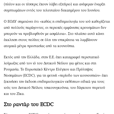
(πλέον και οι τέσσερις έχουν λάβει εξιτήριο) και ανέφεραν έναρξη
συμπτωμάτων εντός του τελευταίου δεκαημέρου του Ιουνίου.
O ΕΟΔΥ σημειώνει ότι «καθώς η επιδημιολογία του ιού καθορίζεται
από πολλούς παράγοντες, οι περιοχές εμφάνισης κρουσμάτων δεν
μπορούν να προβλεφθούν με ασφάλεια». Στο πλαίσιο αυτό κάνει
έκκληση στους πολίτες σε όλη την επικράτεια να λαμβάνουν
ατομικά μέτρα προστασίας από τα κουνούπια.
Εκτός από την Ελλάδα, στην Ε.Ε. έχει καταγραφεί περιστατικό
λοίμωξης από τον ιό του Δυτικού Νείλου για φέτος και στη
Ρουμανία. To Ευρωπαϊκό Κέντρο Ελέγχου και Πρόληψης
Νοσημάτων (ECDC), για τη φετινή «περίοδο των κουνουπιών» έχει
ξεκινήσει την έκδοση επιδημιολογικών εκθέσεων ειδικά για τους
ιούς του Δυτικού Νείλου, τσικουνγκούνια, του δάγκειου πυρετού
και του Ζίκα.
Στο ραντάρ του ECDC