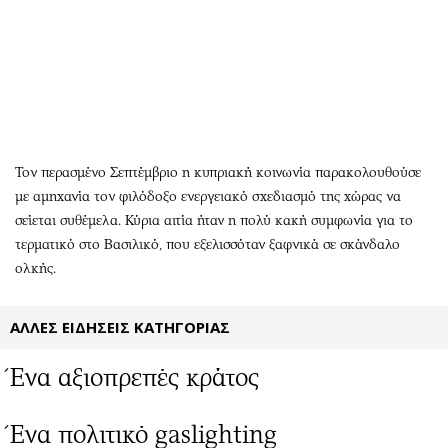
Αθλητισμός
Geek
Κύπρος
Νέα
Ελλάδα
Κινητά-tablets
Διεθνή
Social
Κληρώσεις Allwyn
Αυτοκίνηση
Οικονομική
Αφιερώματα
Τον περασμένο Σεπτέμβριο η κυπριακή κοινωνία παρακολουθούσε
Οικονομία
Πολιτική
με αμηχανία τον φιλόδοξο ενεργειακό σχεδιασμό της χώρας να
σείεται συθέμελα. Κύρια αιτία ήταν η πολύ κακή συμφωνία για το
Real Estate
Οικονομία
τερματικό στο Βασιλικό, που εξελισσόταν ξαφνικά σε σκάνδαλο
Επιχειρήσεις
Γενικά
ολκής.
Αγορές
Αναδρομές
Money Review
Πρόσωπα
ΑΛΛΕΣ ΕΙΔΗΣΕΙΣ ΚΑΤΗΓΟΡΙΑΣ
AstroBank Properties
Περιβάλλον
Trends
Good Life
Ένα αξιοπρεπές κράτος
Ενέργεια
Γυναίκα
Ναυτιλία
Showbiz
Ένα πολιτικό gaslighting