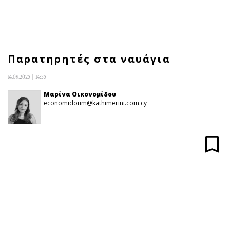
ΕΓΓΡΑΦΗ
ΕΙΣΟΔΟΣ
Παρατηρητές στα ναυάγια
14.09.2025 | 14:55
ΚΑΤΗΓΟΡΙΕΣ
ΣΥΝΔΕΣΗ
Μαρίνα Οικονομίδου
economidoum@kathimerini.com.cy
Κύπρος
Απόψεις
Παιδεία
Αρθρογραφία
Υγεία
The Hill
Πολιτική
Υγεία
Βουλευτικές 2026
Αγγελίες
Εκλογές 2024
Ενοικιάζονται
Προεδρικές 2023
Πωλούνται
Δημοσκοπήσεις
Ζητούν εργασία
Διπλωματία
Θέσεις εργασίας