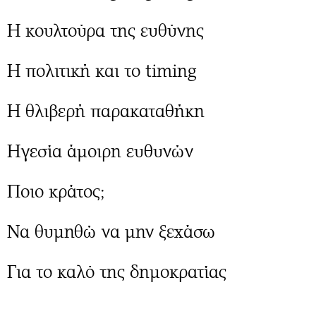
Περιβάλλον
Ταξίδια
Ελλάδα
Συνταγές
Η κουλτούρα της ευθύνης
Κόσμος
Έξοδος
Παράξενα
Media
Η πολιτική και το timing
Πολιτισμός
Εκπομπές
Σινεμά
Wine routes
Η θλιβερή παρακαταθήκη
Θέατρο-Χορός
Podcasts
Μουσική
Uncut
Ηγεσία άμοιρη ευθυνών
Εικαστικά
Προσφορές
Ποιο κράτος;
Βιβλίο
Προσωπικότητες στην ''Κ''
Χειρόγραφα
Επιστολές
Να θυμηθώ να μην ξεχάσω
Για το καλό της δημοκρατίας