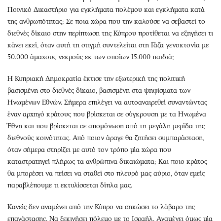
Ποινικό Δικαστήριο για εγκλήματα πολέμου και εγκλήματα κατά
της ανθρωπότητας; Σε ποια χώρα που την καλούσε να σεβαστεί το
διεθνές δίκαιο στην περίπτωση της Κύπρου προτίθεται να εξηγήσει τι
κάνει εκεί, όταν αυτή τη στιγμή συντελείται στη Γάζα γενοκτονία με
50.000 άμαχους νεκρούς εκ των οποίων 15.000 παιδιά;
Η Κυπριακή Δημοκρατία έκτισε την εξωτερική της πολιτική
βασισμένη στο διεθνές δίκαιο, βασισμένη στα ψηφίσματα των
Ηνωμένων Εθνών. Σήμερα επιλέγει να αυτοαναιρεθεί συναντώντας
έναν αρχηγό κράτους που βρίσκεται σε σύγκρουση με τα Ηνωμένα
Έθνη και που βρίσκεται σε απομόνωση από τη μεγάλη μερίδα της
διεθνούς κοινότητας. Από ποιον άραγε θα ζητήσει συμπαράσταση,
όταν σήμερα στηρίζει με αυτό τον τρόπο μία χώρα που
καταστρατηγεί πλήρως τα ανθρώπινα δικαιώματα; Και ποιο κράτος
θα μπορέσει να πείσει να σταθεί στο πλευρό μας αύριο, όταν εμείς
παραβλέπουμε τι εκτυλίσσεται δίπλα μας.
Κανείς δεν αναμένει από την Κύπρο να σηκώσει το λάβαρο της
επανάστασης. Να ξεκινήσει πόλεμο με το Ισραήλ. Αναμένει όμως μία