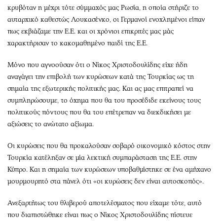
Περιβάλλον
Ταξίδια
κρυβόταν η μέχρι τότε σύμμαχός μας Ρωσία, η οποία στήριζε το
Ελλάδα
Συνταγές
αυταρχικό καθεστώς Λουκασένκο, οι Γερμανοί ενοχλημένοι είπαν
Κόσμος
Έξοδος
πως εκβιάζαμε την Ε.Ε. και οι χρόνιοι επικριτές μας μάς
χαρακτήρισαν το κακομαθημένο παιδί της Ε.Ε.
Παράξενα
Media
Πολιτισμός
Εκπομπές
Μόνο που αγνοούσαν ότι ο Νίκος Χριστοδουλίδης είχε ήδη
Σινεμά
Wine routes
αναγάγει την επιβολή των κυρώσεων κατά της Τουρκίας ως τη
Θέατρο-Χορός
Podcasts
σημαία της εξωτερικής πολιτικής μας. Και ας μας επιτραπεί να
συμπληρώσουμε, το όχημα που θα του προσέδιδε εκείνους τους
Μουσική
Uncut
πολιτικούς πόντους που θα του επέτρεπαν να διεκδικήσει με
Εικαστικά
Προσφορές
αξιώσεις το ανώτατο αξίωμα.
Βιβλίο
Προσωπικότητες στην ''Κ''
Χειρόγραφα
Επιστολές
Οι κυρώσεις που θα προκαλούσαν σοβαρό οικονομικό κόστος στην
Τουρκία κατέληξαν σε μία λεκτική συμπαράσταση της Ε.Ε. στην
Κύπρο. Και η σημαία των κυρώσεων υποβαθμίστηκε σε ένα αμήχανο
μουρμουρητό στα πάνελ ότι «οι κυρώσεις δεν είναι αυτοσκοπός».
Ανεξαρτήτως του θλιβερού αποτελέσματος που είχαμε τότε, αυτό
που διαπιστώθηκε είναι πως ο Νίκος Χριστοδουλίδης πίστευε