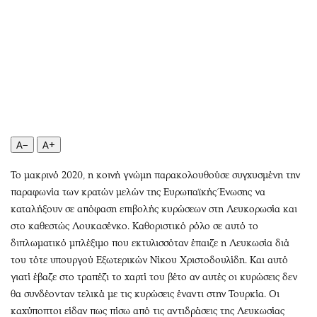
Αθλητισμός
Geek
Κύπρος
Νέα
Ελλάδα
Κινητά-tablets
Διεθνή
Social
Κληρώσεις Allwyn
Αυτοκίνηση
Οικονομική
Αφιερώματα
Οικονομία
Πολιτική
A−
A+
Real Estate
Οικονομία
Το μακρινό 2020, η κοινή γνώμη παρακολουθούσε συγχυσμένη την
Επιχειρήσεις
Γενικά
παραφωνία των κρατών μελών της Ευρωπαϊκής Ένωσης να
Αγορές
Αναδρομές
καταλήξουν σε απόφαση επιβολής κυρώσεων στη Λευκορωσία και
Money Review
Πρόσωπα
στο καθεστώς Λουκασένκο. Καθοριστικό ρόλο σε αυτό το
AstroBank Properties
Περιβάλλον
διπλωματικό μπλέξιμο που εκτυλισσόταν έπαιζε η Λευκωσία διά
Trends
Good Life
του τότε υπουργού Εξωτερικών Νίκου Χριστοδουλίδη. Και αυτό
γιατί έβαζε στο τραπέζι το χαρτί του βέτο αν αυτές οι κυρώσεις δεν
Ενέργεια
Γυναίκα
θα συνδέονταν τελικά με τις κυρώσεις έναντι στην Τουρκία. Οι
Ναυτιλία
Showbiz
καχύποπτοι είδαν πως πίσω από τις αντιδράσεις της Λευκωσίας