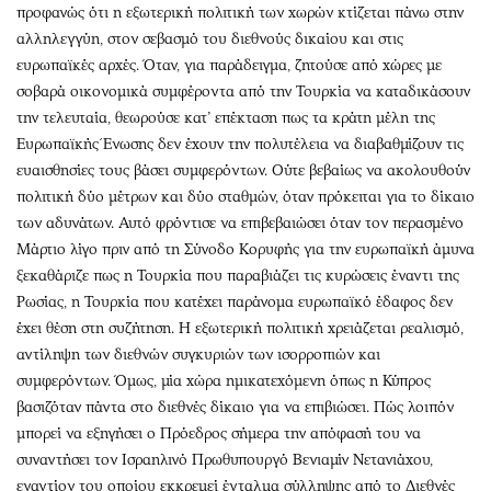
προφανώς ότι η εξωτερική πολιτική των χωρών κτίζεται πάνω στην
αλληλεγγύη, στον σεβασμό του διεθνούς δικαίου και στις
ευρωπαϊκές αρχές. Όταν, για παράδειγμα, ζητούσε από χώρες με
σοβαρά οικονομικά συμφέροντα από την Τουρκία να καταδικάσουν
την τελευταία, θεωρούσε κατ’ επέκταση πως τα κράτη μέλη της
Ευρωπαϊκής Ένωσης δεν έχουν την πολυτέλεια να διαβαθμίζουν τις
ευαισθησίες τους βάσει συμφερόντων. Ούτε βεβαίως να ακολουθούν
πολιτική δύο μέτρων και δύο σταθμών, όταν πρόκειται για το δίκαιο
των αδυνάτων. Αυτό φρόντισε να επιβεβαιώσει όταν τον περασμένο
Μάρτιο λίγο πριν από τη Σύνοδο Κορυφής για την ευρωπαϊκή άμυνα
ξεκαθάριζε πως η Τουρκία που παραβιάζει τις κυρώσεις έναντι της
Ρωσίας, η Τουρκία που κατέχει παράνομα ευρωπαϊκό έδαφος δεν
έχει θέση στη συζήτηση. Η εξωτερική πολιτική χρειάζεται ρεαλισμό,
αντίληψη των διεθνών συγκυριών των ισορροπιών και
συμφερόντων. Όμως, μία χώρα ημικατεχόμενη όπως η Κύπρος
βασιζόταν πάντα στο διεθνές δίκαιο για να επιβιώσει. Πώς λοιπόν
μπορεί να εξηγήσει ο Πρόεδρος σήμερα την απόφασή του να
συναντήσει τον Ισραηλινό Πρωθυπουργό Βενιαμίν Νετανιάχου,
εναντίον του οποίου εκκρεμεί ένταλμα σύλληψης από το Διεθνές