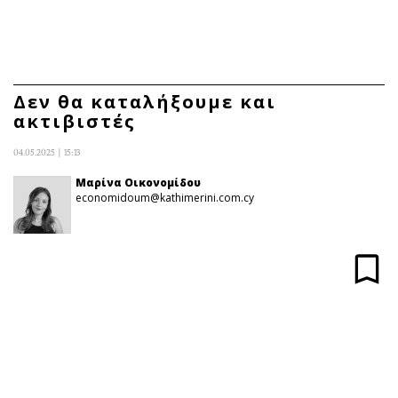
ΕΓΓΡΑΦΗ
ΕΙΣΟΔΟΣ
Δεν θα καταλήξουμε και
ακτιβιστές
ΚΑΤΗΓΟΡΙΕΣ
ΣΥΝΔΕΣΗ
04.05.2025 | 15:13
Κύπρος
Απόψεις
Μαρίνα Οικονομίδου
economidoum@kathimerini.com.cy
Παιδεία
Αρθρογραφία
Υγεία
The Hill
Πολιτική
Υγεία
Βουλευτικές 2026
Αγγελίες
Εκλογές 2024
Ενοικιάζονται
Προεδρικές 2023
Πωλούνται
Δημοσκοπήσεις
Ζητούν εργασία
Διπλωματία
Θέσεις εργασίας