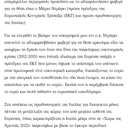
απαράμιλλες περγαμηνές προκύπτει ως το αδιαφιλονίκητο φαβορί
για τη θέση είναι ο Μάριο Ντράγκι (πρώην πρόεδρος της
Ευρωπαϊκής Κεντρικής Τράπεζας (ΕΚΤ) και πρώην πρωθυπουργός
της Ιταλίας).
Για να ελεγχθεί το βάσιμο του ισχυρισμού μου ότι ο κ. Ντράγκι
αποτελεί το αδιαμφησβήτητο φαβορί για τη θέση αρκούμαι εδώ να
αναφέρω τη δράση του όταν στη δίνη της παγκόσμιας οικονομικής
κρίσης (2012-2013) που έπληξε ιδιαίτερα την Ευρώπη υπήρξε ο
πρόεδρος της ΕΚΤ που μόνος ύψωσε το ανάστημά του απέναντι
στην πρωτοφανή τότε οικονομική καταιγίδα, διασώζοντας το ευρώ
με την ιστορική του τοποθέτηση ότι «θα ήταν έτοιμος να κάνει ότι
απαιτείται για να σωθεί το ευρώ». Εκείνη του η παρέμβαση διέσωσε
το ευρώ και πολύ πιθανόν το ευρωπαϊκό οικοδόμημα.
Στη συνέχεια ως πρωθυπουργός της Ιταλίας για δεκαοκτώ μήνες
πέτυχε τη μετάλλαξη της χώρας του από μεγάλο ασθενή της
Ευρώπης, όπως χαρακτηριζόταν η Ιταλία μέχρι τότε σε «Χώρα της
Χρονιάς 2022» παγκοσμίως με βάση το έγκυρο περιοδικό