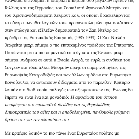
Αναγκαία υπενθύμιση η ιστορική απόφαση δύο μεγάλων ηγετών της
Γαλλίας και της Γερμανίας, του Σοσιαλιστή Φρανσουά Μιτεράν και
του Χριστιανοδημοκράτη Χέλμουτ Κολ, οι οποίοι δρασκελίζοντας
τα σύνορα των ιδεολογικών τους προσανατολισμών πρωτοστάτησαν
στην επιλογή και εξέλεξαν δημοκρατικά τον Ζακ Ντελόρ ως
πρόεδρο της Ευρωπαϊκής Επιτροπής (1985-1995). Ο Ζακ Ντελόρ
θεωρείται μέχρι σήμερα ο πιο επιτυχημένος πρόεδρος της Επιτροπής.
Πιστώνεται με τα πιο σημαντικά επιτεύγματα της Ένωσης μέχρι
σήμερα. Ανάμεσα σε αυτά η Ενιαία Αγορά, το ευρώ, η συνθήκη του
Σένγκεν και τόσα άλλα. Μπορούν άραγε οι σημερινοί ηγέτες της
Ευρωπαϊκής Κεντροδεξιάς και των άλλων ομάδων στο Ευρωπαϊκό
Κοινοβούλιο, να αντλήσουν διδάγματα από το παρελθόν; Κριτήριο
λοιπόν στη διαδικασία επιλογής των αξιωματούχων της ΄Ενωσης θα
έπρεπε να είναι ένα και μοναδικό:
Η αφοσίωση του όποιου
υποψήφιου στο ευρωπαϊκό ιδεώδες και τις θεμελιώδεις
δημοκρατικές του αξίες και η αποδεδειγμένη, πανθομολογούμενη
δράση του για την υλοποίηση του.
Με κριτήριο λοιπόν το πιο πάνω ένας Ευρωπαίος πολίτης με