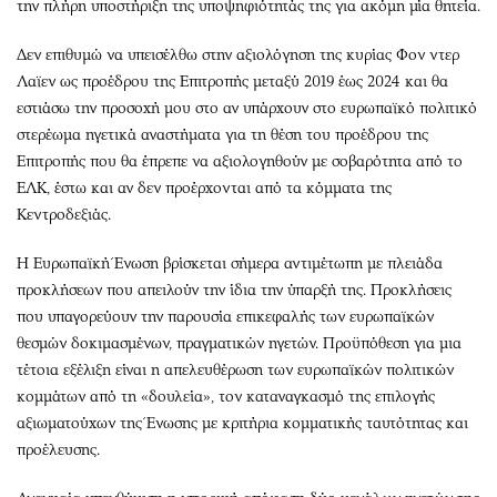
την πλήρη υποστήριξη της υποψηφιότητάς της για ακόμη μία θητεία.
Δεν επιθυμώ να υπεισέλθω στην αξιολόγηση της κυρίας Φον ντερ
Λαϊεν ως προέδρου της Επιτροπής μεταξύ 2019 έως 2024 και θα
εστιάσω την προσοχή μου στο αν υπάρχουν στο ευρωπαϊκό πολιτικό
στερέωμα ηγετικά αναστήματα για τη θέση του προέδρου της
Επιτροπής που θα έπρεπε να αξιολογηθούν με σοβαρότητα από το
ΕΛΚ, έστω και αν δεν προέρχονται από τα κόμματα της
Κεντροδεξιάς.
Η Ευρωπαϊκή Ένωση βρίσκεται σήμερα αντιμέτωπη με πλειάδα
προκλήσεων που απειλούν την ίδια την ύπαρξή της. Προκλήσεις
που υπαγορεύουν την παρουσία επικεφαλής των ευρωπαϊκών
θεσμών δοκιμασμένων, πραγματικών ηγετών. Προϋπόθεση για μια
τέτοια εξέλιξη είναι η απελευθέρωση των ευρωπαϊκών πολιτικών
κομμάτων από τη «δουλεία», τον καταναγκασμό της επιλογής
αξιωματούχων της Ένωσης με κριτήρια κομματικής ταυτότητας και
προέλευσης.