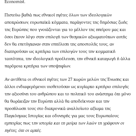
Economist.
Πιστεύω βαθιά πως εθνικοί ηγέτες όλων των ιδεολογικών
αποχρώσεων, ευρωπαϊκά κόμματα, παράγοντες της δημόσιας ζωής
της Ευρώπης που γνοιάζονται για το μέλλον της ηπείρου μας και
όσοι έχουν λόγο στην επιλογή των θεσμικών αξιωματούχων αυτής
δεν θα επετύγχαναν στην επιτέλεση της αποστολής τους, αν
διατηρούσαν ως κριτήρια των επιλογών τους την κομματική
ταυτότητα, την ιδεολογική προέλευση, την εθνική καταγωγή ή άλλα
παρόμοια κριτήρια των υποψηφίων.
Αν αντίθετα οι εθνικοί ηγέτες των 27 χωρών μελών της Ένωσης και
άλλοι ενδιαφερόμενοι υιοθετούσαν ως κυρίαρχο κριτήριο επιλογής
την αξιοσύνη του ανθρώπου και το πολιτικό του ανάστημα όχι μόνο
θα θωράκιζαν την Ευρώπη αλλά θα αποδείκνυαν και την
προσήλωση τους στο διαχρονικά αναλλοίωτο αξίωμα της
Παγκόσμιας Ιστορίας και οδυνηρής για μας τους Ευρωπαίους
εμπειρίας πως τ
ην ιστορία και τη μοίρα των λαών τη γράφουν οι
ηγέτες, όχι οι αρχές.