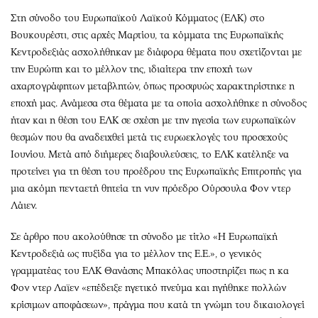
Περιβάλλον
Ταξίδια
Στη σύνοδο του Ευρωπαϊκού Λαϊκού Κόμματος (ΕΛΚ) στο
Ελλάδα
Συνταγές
Βουκουρέστι, στις αρχές Μαρτίου, τα κόμματα της Ευρωπαϊκής
Κόσμος
Έξοδος
Κεντροδεξιάς ασχολήθηκαν με διάφορα θέματα που σχετίζονται με
Παράξενα
Media
την Ευρώπη και το μέλλον της, ιδιαίτερα την εποχή των
Πολιτισμός
Εκπομπές
αχαρτογράφητων μεταβλητών, όπως προσφυώς χαρακτηρίστηκε η
εποχή μας. Ανάμεσα στα θέματα με τα οποία ασχολήθηκε η σύνοδος
Σινεμά
Wine routes
ήταν και η θέση του ΕΛΚ σε σχέση με την ηγεσία των ευρωπαϊκών
Θέατρο-Χορός
Podcasts
θεσμών που θα αναδειχθεί μετά τις ευρωεκλογές του προσεχούς
Μουσική
Uncut
Ιουνίου. Μετά από διήμερες διαβουλεύσεις, το ΕΛΚ κατέληξε να
Εικαστικά
Προσφορές
προτείνει για τη θέση του προέδρου της Ευρωπαϊκής Επιτροπής για
μια ακόμη πενταετή θητεία τη νυν πρόεδρο Ούρσουλα Φον ντερ
Βιβλίο
Προσωπικότητες στην ''Κ''
Λάιεν.
Χειρόγραφα
Επιστολές
Σε άρθρο που ακολούθησε τη σύνοδο με τίτλο «Η Ευρωπαϊκή
Κεντροδεξιά ως πυξίδα για το μέλλον της Ε.Ε.», ο γενικός
γραμματέας του ΕΛΚ Θανάσης Μπακόλας υποστηρίζει πως η κα
Φον ντερ Λαϊεν «επέδειξε ηγετικό πνεύμα και ηγήθηκε πολλών
κρίσιμων αποφάσεων», πράγμα που κατά τη γνώμη του δικαιολογεί