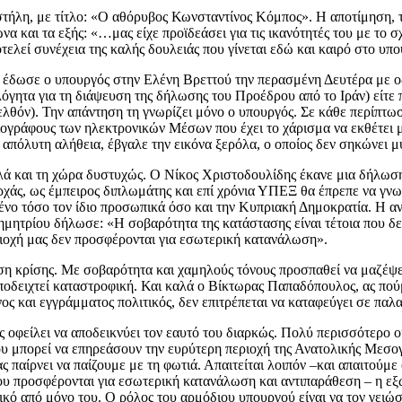
τήλη, με τίτλο: «Ο αθόρυβος Κωνσταντίνος Κόμπος». Η αποτίμηση, τόσ
 και τα εξής: «…μας είχε προϊδεάσει για τις ικανότητές του με το 
τελεί συνέχεια της καλής δουλειάς που γίνεται εδώ και καιρό στο υ
 έδωσε ο υπουργός στην Ελένη Βρεττού την περασμένη Δευτέρα με οδ
όγητα για τη διάψευση της δήλωσης του Προέδρου από το Ιράν) είτε 
θόν). Την απάντηση τη γνωρίζει μόνο ο υπουργός. Σε κάθε περίπτωση
σιογράφους των ηλεκτρονικών Μέσων που έχει το χάρισμα να εκθέτει μ
 απόλυτη αλήθεια, έβγαλε την εικόνα ξερόλα, ο οποίος δεν σηκώνει μ
λά και τη χώρα δυστυχώς. Ο Νίκος Χριστοδουλίδης έκανε μια δήλωση,
ρχάς, ως έμπειρος διπλωμάτης και επί χρόνια ΥΠΕΞ θα έπρεπε να γνω
ένο τόσο τον ίδιο προσωπικά όσο και την Κυπριακή Δημοκρατία. Η α
ημητρίου δήλωσε: «Η σοβαρότητα της κατάστασης είναι τέτοια που δε
εριοχή μας δεν προσφέρονται για εσωτερική κατανάλωση».
ριση κρίσης. Με σοβαρότητα και χαμηλούς τόνους προσπαθεί να μαζέψε
 αποδειχτεί καταστροφική. Και καλά ο Βίκτωρας Παπαδόπουλος, ας πού
 και εγγράμματος πολιτικός, δεν επιτρέπεται να καταφεύγει σε παλ
οφείλει να αποδεικνύει τον εαυτό του διαρκώς. Πολύ περισσότερο οι
οίου μπορεί να επηρεάσουν την ευρύτερη περιοχή της Ανατολικής Μεσ
 παίρνει να παίζουμε με τη φωτιά. Απαιτείται λοιπόν –και απαιτούμε
υ προσφέρονται για εσωτερική κατανάλωση και αντιπαράθεση – η εξωτε
ό από μόνο του. Ο ρόλος του αρμόδιου υπουργού είναι να τον γειώσε