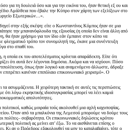
ο για τη δουλειά όσο και για την εικόνα του, ήταν θετική εξ ου και
σχέδιο Αμάλθεια που έβαλε την Κύπρο στον χάρτη των εξελίξεων στο
πουργείο Εξωτερικών…».
ηγεί στην εξής σκέψη: είτε ο Κωνσταντίνος Κόμπος ήταν σε μια
πάτησε την μπανανόφλουδα της εξουσίας (η οποία δεν είναι άλλη από
, θα ήταν χρήσιμο για τον ίδιο εάν έμπαινε στον κόπο να
ε φλεγματικό τρόπο τον συνομιλητή της, έκανε μια συνέντευξη
ύγα στο σπαθί του.
 η οποία εκ του αποτελέσματος κρίνεται απαράδεκτη. Είπε ότι
ρίζει ότι αυτά δεν λέγονται δημόσια. Ακόμα και να ισχύουν. Πόσο
ντιπολίτευση, όπως ήταν λογικό και αναμενόμενο άλλωστε, άδραξε
ν επιτρέπει κανέναν επιπόλαιο επικοινωνιακό χειρισμό». Ο
ι τα ασυμμάζευτα. Η χειρότερη τακτική σε αυτές τις περιπτώσεις
με ότι λόγω εκρηκτικής ιδιοσυγκρασίας μπορεί να λέει καμιά
αιοκομματικές απολυτότητες.
 πολιτικοί, καθώς μοιραία τούς ακολουθεί μια αχλή καχυποψίας.
ογείου. Όταν από τα μπαλκόνια της Λεμεσού μπορούμε να δούμε τους
 οι πολίτες– σοβαρότητα. Οι επικοινωνιακές δηλώσεις κρότου
ρική πολιτική ας μείνει απ’ έξω. Το να αισθάνεται επίσης ο
ι. Κι αν ο Πρόεδρος εξακολουθεί να μην το καταλαβαίνει, τότε ο