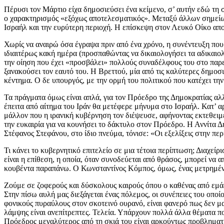
Πέρυσι τον Μάρτιο είχα δημοσιεύσει ένα κείμενο, σ’ αυτήν εδώ τη σ
ο χαρακτηρισμός «εξόχως αποτελεσματικός». Μεταξύ άλλων σημείωνα
Ισραήλ και την ευρύτερη περιοχή. Η επίσκεψη στον Λευκό Οίκο απο
Χωρίς να αναιρώ όσα έγραψα πριν από ένα χρόνο, η συνέντευξη που
ιδιαιτέρως κακή ημέρα (προσπαθώντας να δικαιολογήσει τα αδικαιολ
την οίηση που έχει «προσβάλει» πολλούς συναδέλφους του στο παρελ
ξανακούσει τον εαυτό του. Η Βρεττού, μία από τις καλύτερες δημο
κέντημα. Ο δε υπουργός, με την ορμή του πολιτικού που κατέχει την
Τα πράγματα όμως είναι απλά, για τον Πρόεδρο της Δημοκρατίας αλ
έπειτα από αίτημα του Ιράν θα μετέφερε μήνυμα στο Ισραήλ. Κατ’ α
μάλλον που η ιρανική κυβέρνηση τον διέψευσε, αφήνοντας εκτεθειμ
την ευκαιρία για να κουνήσει το δάκτυλο στον Πρόεδρο. Η Αννίτα Δ
Στέφανος Στεφάνου, στο ίδιο πνεύμα, τόνισε: «Οι εξελίξεις στην π
Τι κάνει το κυβερνητικό επιτελείο σε μια τέτοια περίπτωση; Διαχεί
είναι η επίθεση, η οποία, όταν συνοδεύεται από θράσος, μπορεί να
κουβέντα παραπάνω. Ο Κωνσταντίνος Κόμπος, όμως, ένας μετρημένος
Ζούμε σε ζοφερούς και δύσκολους καιρούς όπου ο καθένας από εμάς 
Στην πίσω αυλή μας διεξάγεται ένας πόλεμος, οι συνέπειες του οπ
φονικούς πυραύλους στον σκοτεινό ουρανό, είναι φανερό πως δεν μας
λάμψης είναι ανεπίτρεπτες. Τελεία. Υπάρχουν πολλά άλλα θέματα πο
Πρόεδρος μεγαλύτερος από τη σκιά του είναι αρκούντως προβληματικ