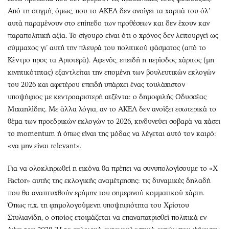
Από τη στιγμή, όμως, που το ΑΚΕΛ δεν ανοίγει τα χαρτιά του όλ’
αυτά παραμένουν στο επίπεδο των προθέσεων και δεν έχουν καν
παραπολιτική αξία. Το σίγουρο είναι ότι ο χρόνος δεν λειτουργεί ως
σύμμαχος γι’ αυτή την πλευρά του πολιτικού φάσματος (από το
Κέντρο προς τα Αριστερά). Αφενός, επειδή η περίοδος χάριτος (μη
κινητικότητας) εξαντλείται την επομένη των βουλευτικών εκλογών
του 2026 και αφετέρου επειδή υπάρχει ένας τουλάχιστον
υποψήφιος με κεντροαριστερή ατζέντα: ο δημοφιλής Οδυσσέας
Μιχαηλίδης. Με άλλα λόγια, αν το ΑΚΕΛ δεν ανοίξει εσωτερικά το
θέμα των προεδρικών εκλογών το 2026, κινδυνεύει σοβαρά να χάσει
το momentum ή όπως είναι της μόδας να λέγεται αυτό τον καιρό:
«να μην είναι relevant».
Για να ολοκληρωθεί η εικόνα θα πρέπει να συνυπολογίσουμε το «X
Factor» αυτής της εκλογικής αναμέτρησης: τις δυναμικές δηλαδή
που θα αναπτυχθούν ερήμην του σημερινού κομματικού χάρτη.
Όπως π.χ. τη φημολογούμενη υποψηφιότητα του Χρίστου
Στυλιανίδη, ο οποίος ετοιμάζεται να επαναπατρισθεί πολιτικά εν