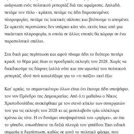
Περιβάλλον
Ταξίδια
ανάγνωση ενός πολιτικού ρεπορτάζ διά της αφαίρεσης. Δηλαδή,
Ελλάδα
Συνταγές
πετάμε τον τίτλο - κράχτη, πετάμε τις ήδη δημοσιευμένες
Κόσμος
Έξοδος
πληροφορίες, πετάμε τις λεκτικές σάλτσες και βλέπουμε τι απομένει.
Σε αρκετές περιπτώσεις δεν υπάρχει κάτι νέο, εκτός ίσως από μια
Παράξενα
Media
πικάντικη πληροφορία, η οποία σε άλλες εποχές θα χώραγε σε ένα
Πολιτισμός
Εκπομπές
παραπολιτικό σχόλιο.
Σινεμά
Wine routes
Θέατρο-Χορός
Podcasts
Στη δική μας περίπτωση και αφού πίναμε ήδη το δεύτερο ποτήρι
κρασί, το θέμα μας ήταν οι προεδρικές εκλογές του 2028. Χωρίς να
Μουσική
Uncut
διεκδικούμε τις δάφνες (αλλά ούτε και την αγωνία) του πολιτικού
Εικαστικά
Προσφορές
ρεπορτάζ, ιδού πού καταλήξαμε για το «τι παίζει» εκεί έξω:
Βιβλίο
Προσωπικότητες στην ''Κ''
Χειρόγραφα
Επιστολές
Κατ’ αρχάς, το σημαντικότερο όλων είναι ότι έχουμε ήδη υποψήφιο,
τον νυν Πρόεδρο της Δημοκρατίας. Από ό,τι μαθαίνω ο Νίκος
Χριστοδουλίδης συσκέφθηκε με τον στενό κύκλο των συνεργατών
του για τις εκλογές του 2028 κι ας μεσολαβούν τρία ολόκληρα
χρόνια ώς τότε. Η εν δυνάμει υποψηφιότητά του «ριγάρει», αν όχι
το γήπεδο, οπωσδήποτε τη δεξιά πλευρά του γηπέδου. Έχει ειδική
σημασία η διαπίστωση, καθώς σε αυτό το πολιτικό φάσμα, που