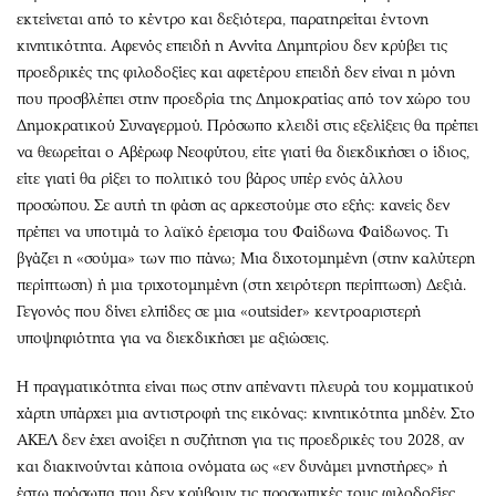
εκτείνεται από το κέντρο και δεξιότερα, παρατηρείται έντονη
κινητικότητα. Αφενός επειδή η Αννίτα Δημητρίου δεν κρύβει τις
προεδρικές της φιλοδοξίες και αφετέρου επειδή δεν είναι η μόνη
που προσβλέπει στην προεδρία της Δημοκρατίας από τον χώρο του
Δημοκρατικού Συναγερμού. Πρόσωπο κλειδί στις εξελίξεις θα πρέπει
να θεωρείται ο Αβέρωφ Νεοφύτου, είτε γιατί θα διεκδικήσει ο ίδιος,
είτε γιατί θα ρίξει το πολιτικό του βάρος υπέρ ενός άλλου
προσώπου. Σε αυτή τη φάση ας αρκεστούμε στο εξής: κανείς δεν
πρέπει να υποτιμά το λαϊκό έρεισμα του Φαίδωνα Φαίδωνος. Τι
βγάζει η «σούμα» των πιο πάνω; Μια διχοτομημένη (στην καλύτερη
περίπτωση) ή μια τριχοτομημένη (στη χειρότερη περίπτωση) Δεξιά.
Γεγονός που δίνει ελπίδες σε μια «outsider» κεντροαριστερή
υποψηφιότητα για να διεκδικήσει με αξιώσεις.
Η πραγματικότητα είναι πως στην απέναντι πλευρά του κομματικού
χάρτη υπάρχει μια αντιστροφή της εικόνας: κινητικότητα μηδέν. Στο
ΑΚΕΛ δεν έχει ανοίξει η συζήτηση για τις προεδρικές του 2028, αν
και διακινούνται κάποια ονόματα ως «εν δυνάμει μνηστήρες» ή
έστω πρόσωπα που δεν κρύβουν τις προσωπικές τους φιλοδοξίες.