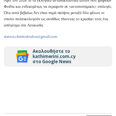
όψει του 2028. Ή τα εκλογικά αντανακλαστικά αυτών που ψήφισαν
Φειδία και ενδεχομένως να στραφούν σε «αντισυστημικές» επιλογές.
Όλα αυτά βεβαίως δεν είναι παρά σκέψεις μεταξύ δύο φίλων, οι
οποίοι πολιτικολογούν ως συνήθως πίνοντας το κρασάκι τους ένα
απόγευμα στη Λευκωσία.
stavros.christodoulou@gmail.com
Ακολουθήστε το
kathimerini.com.cy
στο Google News