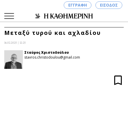
ΕΓΓΡΑΦΗ
ΕΙΣΟΔΟΣ
Μεταξύ τυρού και αχλαδίου
16.02.2025 | 12:25
ΚΑΤΗΓΟΡΙΕΣ
ΣΥΝΔΕΣΗ
Σταύρος Χριστοδούλου
stavros.christodoulou@gmail.com
Κύπρος
Απόψεις
Παιδεία
Αρθρογραφία
Υγεία
The Hill
Πολιτική
Υγεία
Βουλευτικές 2026
Αγγελίες
Εκλογές 2024
Ενοικιάζονται
Προεδρικές 2023
Πωλούνται
Δημοσκοπήσεις
Ζητούν εργασία
Διπλωματία
Θέσεις εργασίας