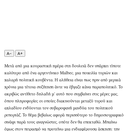
Αθλητισμός
Geek
Κύπρος
Νέα
Ελλάδα
Κινητά-tablets
Διεθνή
Social
Κληρώσεις Allwyn
Αυτοκίνηση
Οικονομική
Αφιερώματα
A−
A+
Οικονομία
Πολιτική
Real Estate
Οικονομία
Μετά από μια κουραστική ημέρα στη δουλειά δεν υπάρχει τίποτε
καλύτερο από ένα αργεντίνικο Malbec, μια ποικιλία τυριών και
Επιχειρήσεις
Γενικά
χαλαρή πολιτική κουβέντα. Η αλήθεια είναι πως πριν από μερικά
Αγορές
Αναδρομές
χρόνια μια τέτοια συζήτηση άντε να έβγαζε κάνα παραπολιτικό. Το
Money Review
Πρόσωπα
ακριβώς αντίθετο δηλαδή μ’ αυτό που συμβαίνει στις μέρες μας,
AstroBank Properties
Περιβάλλον
όπου πληροφορίες οι οποίες διακινούνται μεταξύ τυρού και
Trends
Good Life
αχλαδίου ενδύονται τον σοβαροφανή μανδύα του πολιτικού
ρεπορτάζ. Το θέμα βεβαίως αφορά περισσότερο το δημοσιογραφικό
Ενέργεια
Γυναίκα
σινάφι παρά τους αναγνώστες, οπότε δεν θα επεκταθώ. Μπαίνω
Ναυτιλία
Showbiz
όμως στον πειρασμό να προτείνω μια ενδιαφέρουσα άσκηση: την