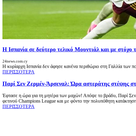
Η Ισπανία σε δεύτερο τελικό Μουντιάλ και με στόχο
24news.com.cy
Η κυρίαρχη Ισπανία δεν άφησε κανένα περιθώριο στη Γαλλία των πο
ΠΕΡΙΣΣΟΤΕΡΑ
Παρί Σεν Ζερμέν-Άρσεναλ: Ώρα αστεράτης στέψης στ
Έφτασε η ώρα για τη μητέρα των μαχών! Απόψε το βράδυ, Παρί Σεν
φετινού Champions League και με φόντο την πολυπόθητη κατάκτηση 
ΠΕΡΙΣΣΟΤΕΡΑ