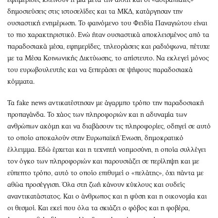
δημοσιεύσεις στις ιστοσελίδες και τα ΜΚΔ, κατάργησαν την
ουσιαστική ενημέρωση. Το φαινόμενο του Φειδία Παναγιώτου είναι
το πιο χαρακτηριστικό. Ενώ ήταν ουσιαστικά αποκλεισμένος από τα
παραδοσιακά μέσα, εφημερίδες, τηλεοράσεις και ραδιόφωνα, πέτυχε
με τα Μέσα Κοινωνικής Δικτύωσης, το απίστευτο. Να εκλεγεί μόνος
του ευρωβουλευτής και να ξεπεράσει σε ψήφους παραδοσιακά
κόμματα.
Τα fake news αντικατέστησαν με άγαρμπο τρόπο την παραδοσιακή
προπαγάνδα. Το χάος των πληροφοριών και η αδυναμία των
ανθρώπων ακόμη και να διαβάσουν τις πληροφορίες, οδηγεί σε αυτό
το οποίο αποκαλούν στην Ευρωπαϊκή Ένωση, δημοκρατικό
έλλειμμα. Εδώ έρχεται και η τεχνητή νοημοσύνη, η οποία συλλέγει
τον όγκο των πληροφοριών και παρουσιάζει σε περίληψη και με
εύπεπτο τρόπο, αυτό το οποίο επιθυμεί ο «πελάτης», όχι πάντα με
αθώα προσέγγιση. Όλα στη ζωή κάνουν κύκλους και ουδείς
αναντικατάστατος. Και ο άνθρωπος και η φύση και η οικονομία και
οι θεσμοί. Και εκεί που όλα τα σκιάζει ο φόβος και η φοβέρα,