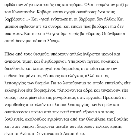
Περιβάλλον
Ταξίδια
ορθώσουν λόγο ανατροπής της κατηφόρας. Όλοι περιμένουν μαζί με
Ελλάδα
Συνταγές
τον Κωνσταντίνο Καβάφη «στην αγορά συναθροισμένοι τους
Κόσμος
Έξοδος
βαρβάρους…» Και «γιατί ενύχτωσε κι οι βάρβαροι δεν ήλθαν. Και
μερικοί έφθασαν απ’ τα σύνορα, και είπανε πως βάρβαροι πια δεν
Παράξενα
Media
υπάρχουν. Και τώρα τι θα γενούμε χωρίς βαρβάρους. Οι άνθρωποι
Πολιτισμός
Εκπομπές
αυτοί ήσαν μια κάποια λύσις».
Σινεμά
Wine routes
Θέατρο-Χορός
Podcasts
Πίσω από τους θεσμούς, υπάρχουν απλώς άνθρωποι ικανοί και
ανίκανοι, τίμιοι και διεφθαρμένοι. Υπάρχουν ηγέτες, πολιτικοί,
Μουσική
Uncut
διευθυντές και λειτουργοί του δημοσίου, οι οποίοι έχουν την
Εικαστικά
Προσφορές
ευθύνη όχι μόνο της θέσπισης και ελέγχου, αλλά και της
Βιβλίο
Προσωπικότητες στην ''Κ''
λειτουργίας των θεσμών. Για το λειτούργημα το οποίο επιτελούν, είτε
Χειρόγραφα
Επιστολές
εκλεγμένοι είτε διορισμένοι, πληρώνονται αδρά και τυγχάνουν, είτε
σειράς προνομίων είτε της μονιμότητας στην εργασία. Πρακτικά οι
νομοθεσίες αποτελούν το πλαίσιο λειτουργίας των θεσμών και
συντάσσονται πρώτα από την εκτελεστική εξουσία και τους
βουλευτές, ακολούθως εγκρίνονται από την Ολομέλεια της Βουλής
και όταν υπάρχει διαφωνία μεταξύ των εξουσιών τελικός κριτής
είναι το Ανώτατο Συνταγματικό Δικαστήριο.