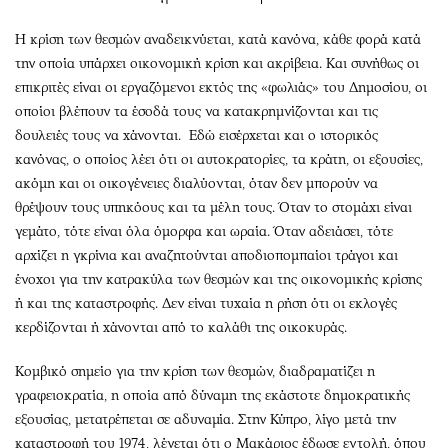
Η κρίση των θεσμών αναδεικνύεται, κατά κανόνα, κάθε φορά κατά
την οποία υπάρχει οικονομική κρίση και ακρίβεια. Και συνήθως οι
επικριτές είναι οι εργαζόμενοι εκτός της «φωλιάς» του Δημοσίου, οι
οποίοι βλέπουν τα έσοδά τους να κατακρημνίζονται και τις
δουλειές τους να χάνονται. Εδώ εισέρχεται και ο ιστορικός
κανόνας, ο οποίος λέει ότι οι αυτοκρατορίες, τα κράτη, οι εξουσίες,
ακόμη και οι οικογένειες διαλύονται, όταν δεν μπορούν να
θρέψουν τους υπηκόους και τα μέλη τους. Όταν το στομάχι είναι
γεμάτο, τότε είναι όλα όμορφα και ωραία. Όταν αδειάσει, τότε
αρχίζει η γκρίνια και αναζητούνται αποδιοπομπαίοι τράγοι και
ένοχοι για την κατρακύλα των θεσμών και της οικονομικής κρίσης
ή και της καταστροφής. Δεν είναι τυχαία η ρήση ότι οι εκλογές
κερδίζονται ή χάνονται από το καλάθι της οικοκυράς.
Κομβικό σημείο για την κρίση των θεσμών, διαδραματίζει η
γραφειοκρατία, η οποία από δύναμη της εκάστοτε δημοκρατικής
εξουσίας, μετατρέπεται σε αδυναμία. Στην Κύπρο, λίγο μετά την
καταστροφή του 1974, λέγεται ότι ο Μακάριος έδωσε εντολή, όπου