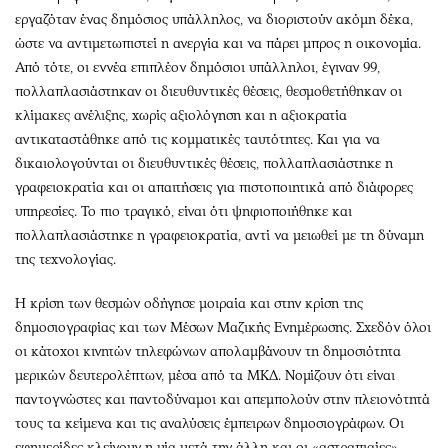
εργαζόταν ένας δημόσιος υπάλληλος, να διοριστούν ακόμη δέκα,
ώστε να αντιμετωπιστεί η ανεργία και να πάρει μπρος η οικονομία.
Από τότε, οι εννέα επιπλέον δημόσιοι υπάλληλοι, έγιναν 99,
πολλαπλασιάστηκαν οι διευθυντικές θέσεις, θεσμοθετήθηκαν οι
κλίμακες ανέλιξης, χωρίς αξιολόγηση και η αξιοκρατία
αντικαταστάθηκε από τις κομματικές ταυτότητες. Και για να
δικαιολογούνται οι διευθυντικές θέσεις, πολλαπλασιάστηκε η
γραφειοκρατία και οι απαιτήσεις για πιστοποιητικά από διάφορες
υπηρεσίες. Το πιο τραγικό, είναι ότι ψηφιοποιήθηκε και
πολλαπλασιάστηκε η γραφειοκρατία, αντί να μειωθεί με τη δύναμη
της τεχνολογίας.
Η κρίση των θεσμών οδήγησε μοιραία και στην κρίση της
δημοσιογραφίας και των Μέσων Μαζικής Ενημέρωσης. Σχεδόν όλοι
οι κάτοχοι κινητών τηλεφώνων απολαμβάνουν τη δημοσιότητα
μερικών δευτερολέπτων, μέσα από τα ΜΚΔ. Νομίζουν ότι είναι
παντογνώστες και παντοδύναμοι και απεμπολούν στην πλειονότητά
τους τα κείμενα και τις αναλύσεις έμπειρων δημοσιογράφων. Οι
εφημερίδες κλείνουν η μία μετά την άλλη και οι «αστραπιαίες»