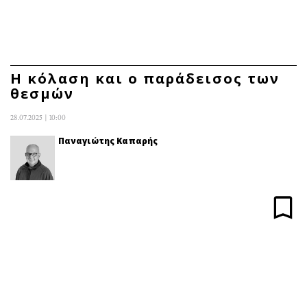
ΕΓΓΡΑΦΗ
ΕΙΣΟΔΟΣ
Η κόλαση και ο παράδεισος των
θεσμών
ΚΑΤΗΓΟΡΙΕΣ
ΣΥΝΔΕΣΗ
28.07.2025 | 10:00
Κύπρος
Απόψεις
Παναγιώτης Καπαρής
Παιδεία
Αρθρογραφία
Υγεία
The Hill
Πολιτική
Υγεία
Βουλευτικές 2026
Αγγελίες
Εκλογές 2024
Ενοικιάζονται
Προεδρικές 2023
Πωλούνται
Δημοσκοπήσεις
Ζητούν εργασία
Διπλωματία
Θέσεις εργασίας