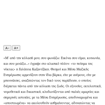
Αθλητισμός
Geek
Κύπρος
Νέα
Ελλάδα
Κινητά-tablets
Διεθνή
Social
Κληρώσεις Allwyn
Αυτοκίνηση
Οικονομική
Αφιερώματα
Οικονομία
Πολιτική
A−
A+
Real Estate
Οικονομία
«Μ’ από την κόλασή μου, σου φωνάζω: Εικόνα σου είμαι, κοινωνία,
Επιχειρήσεις
Γενικά
και σου μοιάζω...» έγραψε στο κλασικό πλέον: «το ποίημα της
Αγορές
Αναδρομές
νύκτας» η Γαλάτεια Καζαντζάκη. Θεσμοί και Μέσα Μαζικής
Money Review
Πρόσωπα
Ενημέρωσης αρμενίζουν στην ίδια βάρκα, είτε με ανέμους, είτε με
AstroBank Properties
Περιβάλλον
μπουνάτσες, αναζητώντας τον δικό τους παράδεισο, ο οποίος
Trends
Good Life
διέρχεται πάντα από την κόλαση της ζωής. Οι εξουσίες, εκτελεστική,
νομοθετική και δικαστική, κλυδωνίζονται από παλιές αμαρτίες και
Ενέργεια
Γυναίκα
σημερινές αστοχίες, με τα Μέσα Ενημέρωσης, αποδυναμωμένα και
Ναυτιλία
Showbiz
«αποστεωμένα» να ακολουθούν ασθμαίνοντας, αδυνατώντας να