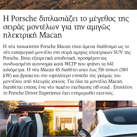
Η Porsche διπλασιάζει το μέγεθος της
σειράς μοντέλων για την αμιγώς
ηλεκτρική Macan
Η νέα πισωκίνητη Porsche Macan είναι άμεσα διαθέσιμη ως το
νέο εισαγωγικό μοντέλο στη σειρά αμιγώς ηλεκτρικών SUV της
Porsche. Είναι εξαιρετικά αποδοτική, προσφέροντας
συνδυασμένη αυτονομία κατά WLTP που φτάνει τα 641
χιλιόμετρα. Η νέα Macan 4S διαθέτει ισχύ έως 516 ίππων (380
kW) και βρίσκεται στο υψηλότερο επίπεδο της γκάμας του
μοντέλου από πλευράς ισχύος. Για όλα τα μοντέλα Macan,
διατίθεται επίσης ένα νέο πακέτο σχεδίασης off-road . Επιπλέον,
το Porsche Driver Experience έχει ενημερωθεί εκτενώς.