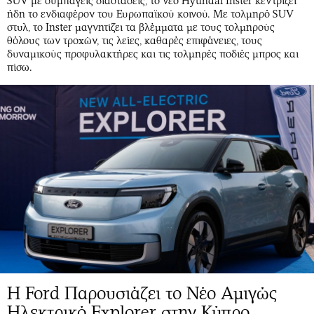
SUV με συμπαγείς διαστάσεις, το νέο Hyundai Inster κεντρίζει
ήδη το ενδιαφέρον του Ευρωπαϊκού κοινού. Με τολμηρό SUV
στυλ, το Inster μαγνητίζει τα βλέμματα με τους τολμηρούς
θόλους των τροχών, τις λείες, καθαρές επιφάνειες, τους
δυναμικούς προφυλακτήρες και τις τολμηρές ποδιές μπρος και
πίσω.
Η Ford Παρουσιάζει το Νέο Αμιγώς
Ηλεκτρικό Explorer στην Κύπρο