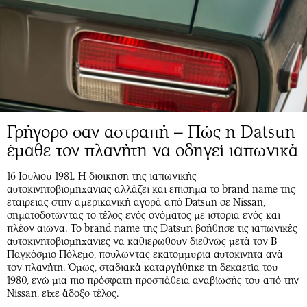
Γρήγορο σαν αστραπή – Πώς η Datsun
έμαθε τον πλανήτη να οδηγεί ιαπωνικά
16 Ιουλίου 1981. Η διοίκηση της ιαπωνικής
αυτοκινητοβιομηχανίας αλλάζει και επίσημα το brand name της
εταιρείας στην αμερικανική αγορά από Datsun σε Nissan,
σηματοδοτώντας το τέλος ενός ονόματος με ιστορία ενός και
πλέον αιώνα. Το brand name της Datsun βοήθησε τις ιαπωνικές
αυτοκινητοβιομηχανίες να καθιερωθούν διεθνώς μετά τον Β΄
Παγκόσμιο Πόλεμο, πουλώντας εκατομμύρια αυτοκίνητα ανά
τον πλανήτη. Όμως, σταδιακά καταργήθηκε τη δεκαετία του
1980, ενώ μια πιο πρόσφατη προσπάθεια αναβίωσής του από την
Nissan, είχε άδοξο τέλος.