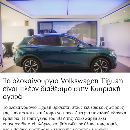
Το ολοκαίνουργιο Volkswagen Tiguan
είναι πλέον διαθέσιμο στην Κυπριακή
αγορά
Το ολοκαίνουργιο Tiguan βρίσκεται στους εκθεσιακούς χώρους
της Unicars και είναι έτοιμο να προσφέρει μία μοναδική οδηγική
εμπειρία! Η τρίτη γενιά του SUV της Volkswagen έχει
επανασχεδιαστεί πλήρως και βελτιωθεί σε όλους τους τομείς:
νέα υβριδικά συστήματα μετάδοσης κίνησης με αμιγώς