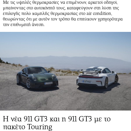
Με τις υψηλές θερμοκρασίες να επιμένουν, αρκετοί οδηγοί,
Αθλητισμός
Geek
μπαίνοντας στο αυτοκίνητό τους, καταφεύγουν στη λύση της
επιλογής πολύ χαμηλής θερμοκρασίας στο air condition,
Κύπρος
Νέα
θεωρώντας ότι με αυτόν τον τρόπο θα επιτύχουν γρηγορότερα
Ελλάδα
Κινητά-tablets
την επιθυμητή άνεση.
Διεθνή
Social
Κληρώσεις Allwyn
Αυτοκίνηση
Οικονομική
Αφιερώματα
Οικονομία
Πολιτική
Real Estate
Οικονομία
Επιχειρήσεις
Γενικά
Αγορές
Αναδρομές
Money Review
Πρόσωπα
AstroBank Properties
Περιβάλλον
Trends
Good Life
Ενέργεια
Γυναίκα
Η νέα 911 GT3 και η 911 GT3 με το
Ναυτιλία
Showbiz
πακέτο Touring