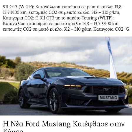
Περιβάλλον
Ταξίδια
911 GT3 (WLTP): Κατανάλωση καυσίμου σε μεικτό κύκλο: 13,8 –
Ελλάδα
Συνταγές
13,7 l/100 km, εκπομπές CO2 σε μεικτό κύκλο: 312 – 310 g/km,
Κατηγορία CO2: G 911 GT3 με το πακέτο Touring (WLTP):
Κόσμος
Έξοδος
Κατανάλωση καυσίμου σε μεικτό κύκλο: 13,8 – 13,7 λ/100 km,
Παράξενα
Media
εκπομπές CO2 σε μικτό κύκλο: 312 – 310 g/km, Κατηγορία CO2: G
Πολιτισμός
Εκπομπές
Σινεμά
Wine routes
Θέατρο-Χορός
Podcasts
Μουσική
Uncut
Εικαστικά
Προσφορές
Βιβλίο
Προσωπικότητες στην ''Κ''
Χειρόγραφα
Επιστολές
Η Νέα Ford Mustang Κατέφθασε στην
Κύπρο